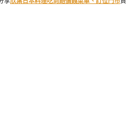
分享
欣葉日本料理吃到飽價錢菜單、訂位門市
資