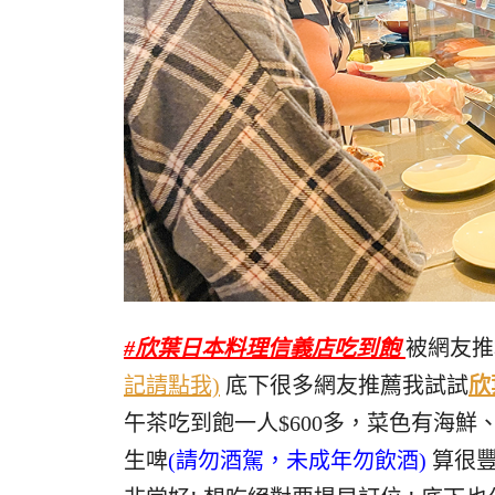
#欣葉日本料理信義店吃到飽
被網友推
記請點我)
底下很多網友推薦我試試
欣
午茶吃到飽一人$600多，菜色有海
生啤
(請勿酒駕，未成年勿飲酒)
算很豐