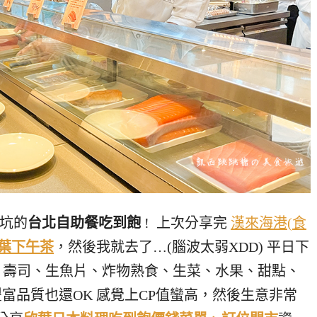
坑的
台北自助餐吃到飽
! 上次分享完
漢來海港(食
葉下午茶
，然後我就去了…(腦波太弱XDD) 平日下
鮮、壽司、生魚片、炸物熟食、生菜、水果、甜點、
富品質也還OK 感覺上CP值蠻高，然後生意非常