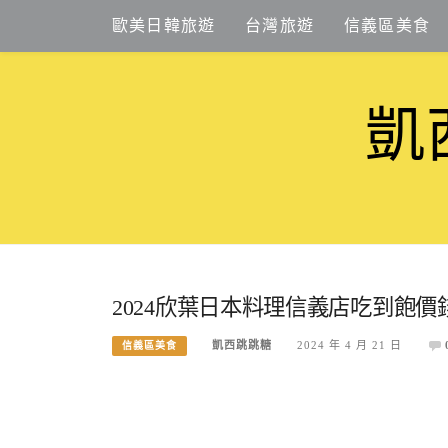
Skip
歐美日韓旅遊
台灣旅遊
信義區美食
to
content
凱
2024欣葉日本料理信義店吃到飽價錢
凱西跳跳糖
2024 年 4 月 21 日
信義區美食