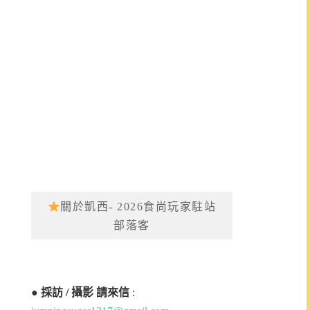
關於凱西- 2026食尚玩家駐站
部落客
●
採訪 / 攝影 請來信
: