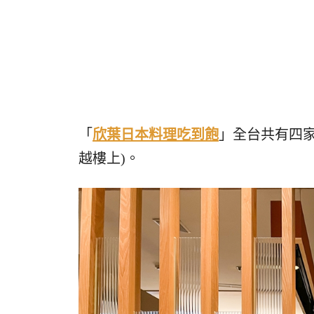
「
欣葉日本料理吃到飽
」全台共有四家
越樓上)。