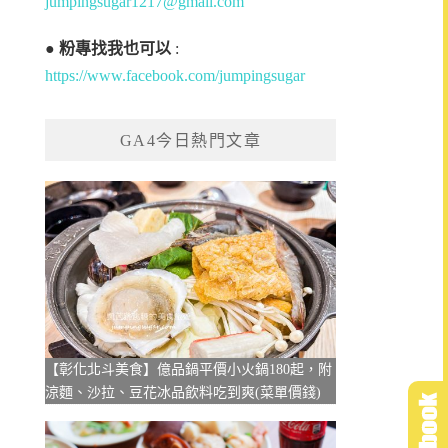
jumpingsugar1217@gmail.com
●
粉專找我也可以
:
https://www.facebook.com/jumpingsugar
GA4今日熱門文章
【彰化北斗美食】億品鍋平價小火鍋180起，附
涼麵、沙拉、豆花冰品飲料吃到爽(菜單價錢)