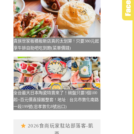
貴族世家板橋板新店真的太划算 ! 只要380元起
享牛排自助吧吃到飽(菜單價錢)
全台最大日本陶瓷特賣來了！碗盤只要3個100
起~百元價直接搬整套 ! 地址 : 台北市敦化南路
一段199號(忠孝敦化8號出口)
2026食尚玩家駐站部落客-凱
西