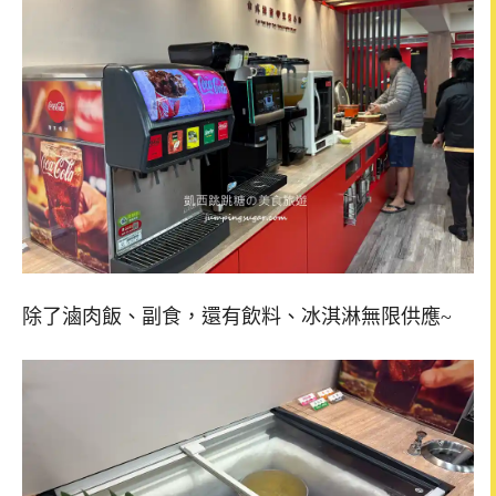
除了滷肉飯、副食，還有飲料、冰淇淋無限供應~