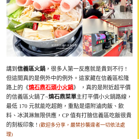
講到
信義區火鍋
，很多人第一反應就是貴到不行 !
但這間真的是例外中的例外。這家藏在信義區松隆
路上的《
燒石鼎石頭小火鍋
》 ，真的是附近超平價
的信義區火鍋了~
燒石鼎菜單
主打平價小火鍋路線，
最低 170 元就能吃超飽，重點是還附滷肉飯、飲
料、冰淇淋無限供應，CP 值有打臉信義區吃飯很貴
的刻板印象 !
(歡迎多分享，嚴禁抄襲違者一切依法處
理)