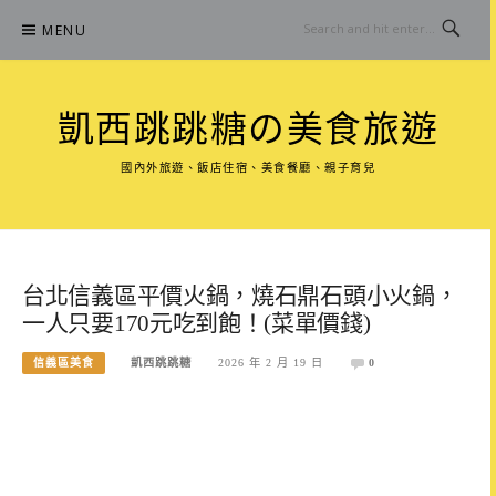
Skip
MENU
to
content
凱西跳跳糖の美食旅遊
國內外旅遊、飯店住宿、美食餐廳、親子育兒
台北信義區平價火鍋，燒石鼎石頭小火鍋，
一人只要170元吃到飽！(菜單價錢)
信義區美食
凱西跳跳糖
2026 年 2 月 19 日
0