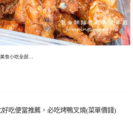
價美食小吃全部…
北好吃便當推薦，必吃烤鴨叉燒(菜單價錢)