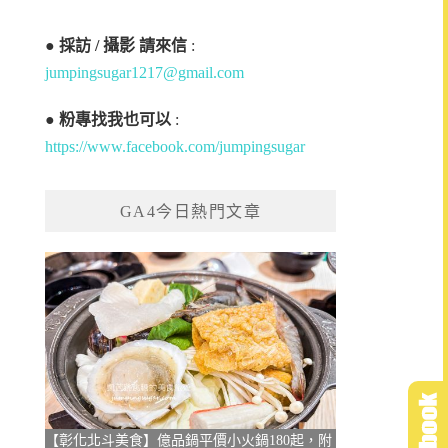
●
採訪 / 攝影 請來信
:
jumpingsugar1217@gmail.com
●
粉專找我也可以
:
https://www.facebook.com/jumpingsugar
GA4今日熱門文章
【彰化北斗美食】億品鍋平價小火鍋180起，附