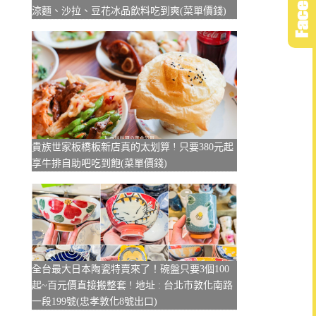
涼麵、沙拉、豆花冰品飲料吃到爽(菜單價錢)
貴族世家板橋板新店真的太划算 ! 只要380元起
享牛排自助吧吃到飽(菜單價錢)
全台最大日本陶瓷特賣來了！碗盤只要3個100
起~百元價直接搬整套 ! 地址 : 台北市敦化南路
一段199號(忠孝敦化8號出口)