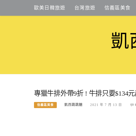
Skip
歐美日韓旅遊
台灣旅遊
信義區美食
to
content
凱
專獵牛排外帶9折 ! 牛排只要$13
凱西跳跳糖
2021 年 7 月 13 日
信義區美食