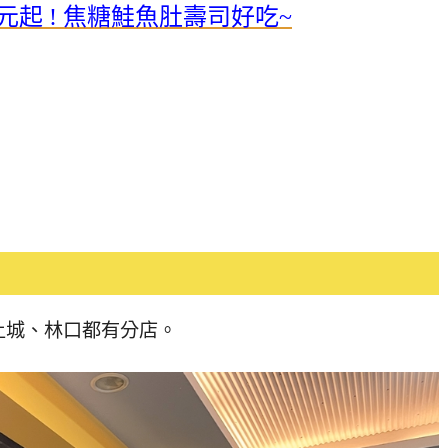
元起 ! 焦糖鮭魚肚壽司好吃~
土城、林口都有分店。