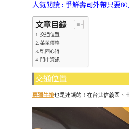
人氣閱讀 : 爭鮮壽司外帶只要80
文章目錄
交通位置
菜單價格
凱西心得
門市資訊
交通位置
專獵牛排
也是連鎖的！在台北信義區、