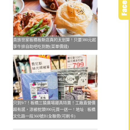
貴族世家板橋板新店真的太划算 ! 只要380元起
享牛排自助吧吃到飽(菜單價錢)
只到9/7！板橋三猿廣場寢具特賣！工廠直營價
超有感，涼被枕頭990元買一送一 ! 地址 : 板橋
文化路一段360號B1全聯旁(可刷卡)