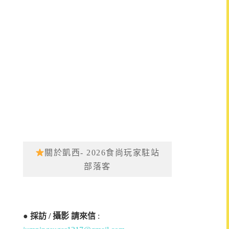
關於凱西- 2026食尚玩家駐站
部落客
●
採訪 / 攝影 請來信
: