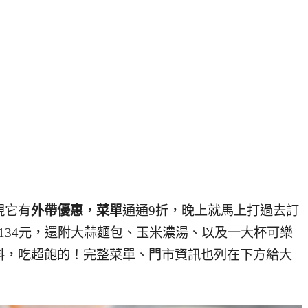
現它有
外帶優惠
，
菜單
通通9折，晚上就馬上打過去訂
134元，還附大蒜麵包、玉米濃湯、以及一大杯可樂
買飲料，吃超飽的！完整菜單、門市資訊也列在下方給大