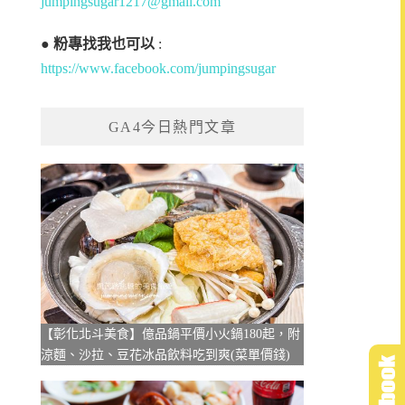
jumpingsugar1217@gmail.com
●
粉專找我也可以
:
https://www.facebook.com/jumpingsugar
GA4今日熱門文章
【彰化北斗美食】億品鍋平價小火鍋180起，附
涼麵、沙拉、豆花冰品飲料吃到爽(菜單價錢)