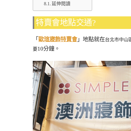
延伸閱讀
特賣會地點交通?
「
歐瑄寢飾特賣會
」地點就在
台北市中山區
10分鐘。
要