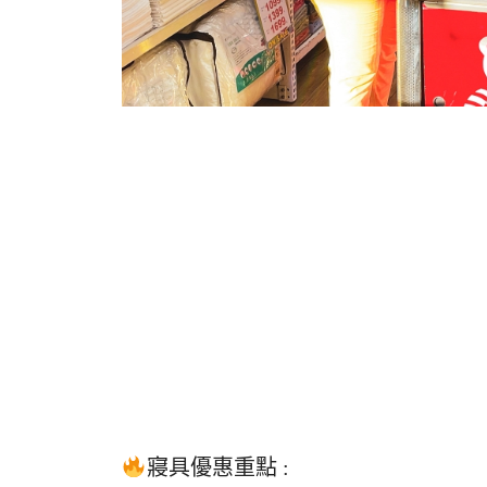
寢具
優惠重點
: