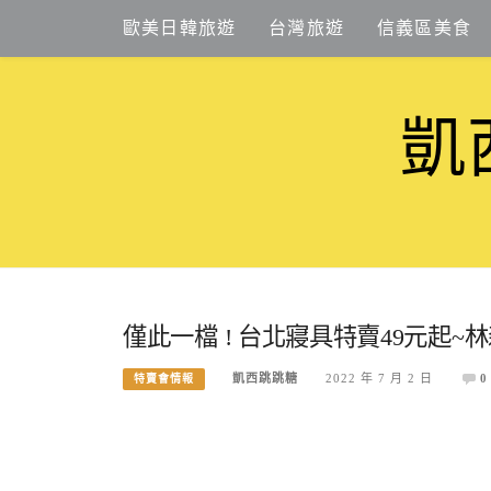
Skip
歐美日韓旅遊
台灣旅遊
信義區美食
to
content
凱
僅此一檔 ! 台北寢具特賣49元起~林
凱西跳跳糖
2022 年 7 月 2 日
0
特賣會情報