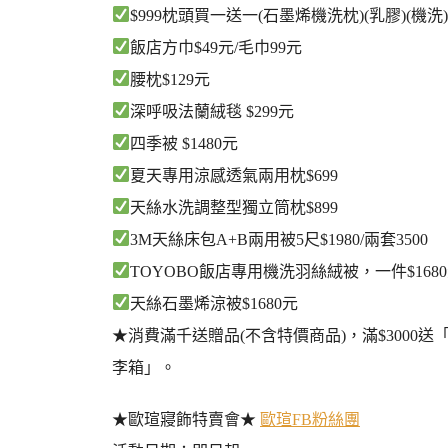
$999枕頭買一送一(石墨烯機洗枕)(乳膠)(機洗)
飯店方巾$49元/毛巾99元
腰枕$129元
深呼吸法蘭絨毯 $299元
四季被 $1480元
夏天專用涼感透氣兩用枕$699
天絲水洗調整型獨立筒枕$899
3M天絲床包A+B兩用被5尺$1980/兩套3500
TOYOBO飯店專用機洗羽絲絨被，一件$1680元
天絲石墨烯涼被$1680元
★消費滿千送贈品(不含特價商品)，滿$3000送「
李箱」。
★歐瑄寢飾特賣會★
歐瑄FB粉絲團