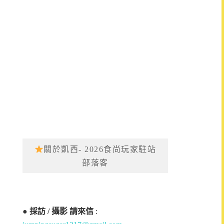
關於凱西- 2026食尚玩家駐站
部落客
●
採訪 / 攝影 請來信
: