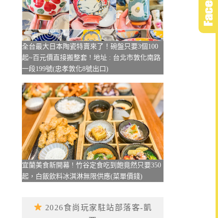
全台最大日本陶瓷特賣來了！碗盤只要3個100
起~百元價直接搬整套 ! 地址 : 台北市敦化南路
一段199號(忠孝敦化8號出口)
宜蘭美食新開幕 ! 竹谷定食吃到飽竟然只要350
起，白飯飲料冰淇淋無限供應(菜單價錢)
2026食尚玩家駐站部落客-凱