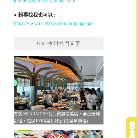
jumpingsugar1217@gmail.com
●
粉專找我也可以
:
https://www.facebook.com/jumpingsugar
GA4今日熱門文章
饗饗INPARADISE台北微風信義店，全台最難
訂位，超過100種菜色吃到飽(菜單價位)