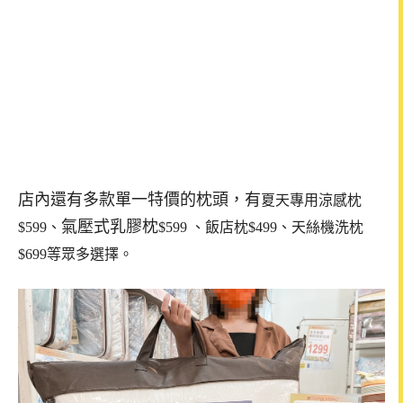
店內還有多款單一特價的枕頭，有
夏天專用涼感枕
氣壓式乳膠枕
$599
、
$599
、飯店枕$499、天絲機洗枕
$699等眾多選擇。