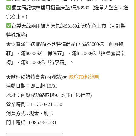
獨立筒記憶棉雙用摺疊床墊3尺$3980（送單人墊套，送
完為止。）
台製天絲兩用被套床包組$3180新款花色上市（可訂製
特殊規格)
★消費滿千送贈品(不含特價商品)，滿$3000送「萌萌拖
鞋」、滿$6000送「保溫壺」、滿$12000送「摺疊露營桌
椅」、滿$15000送「行李箱」。
★歐瑄寢飾特賣會(內湖站)★
歐瑄FB粉絲團
活動日期：即日起-10/31
地址：內湖成功路四段93號(玉山銀行旁)
營業時間：11：30~21：30
消費方式 : 現金、刷卡
門市電話 : 0985-962-231