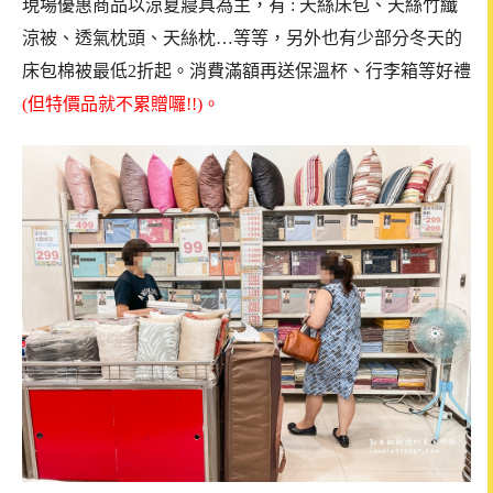
現場優惠商品以涼夏寢具為主，有 : 天絲床包、天絲竹纖
涼被、透氣枕頭、天絲枕…等等，另
外也有少部分冬天的
床包棉被最低2折起。消費滿額再送保溫杯、行李箱等好禮
(但特價品就不累贈囉!!)。