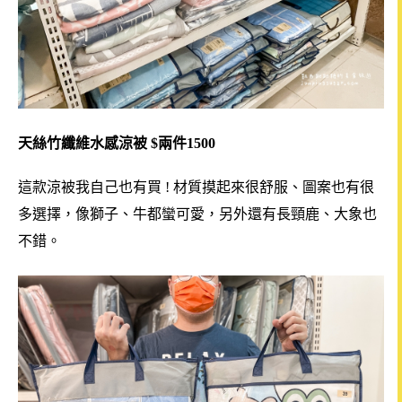
天絲竹纖維水感涼被 $兩件1500
這款涼被我自己也有買 ! 材質摸起來很舒服、圖案也有很
多選擇，像獅子、牛都蠻可愛，另外還有長頸鹿、大象也
不錯。