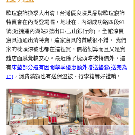
歐瑄寢飾換季大出清 ! 台灣優良寢具品牌歐瑄寢飾
特賣會在內湖登場囉，地址在 : 內湖成功路四段93
號(近捷運內湖站2號出口/玉山銀行旁) 。全館涼夏
寢具通通出清特賣 ! 這家寢具的質感很不錯， 我們
家的枕頭涼被也都在這裡買，價格划算而且又是實
體店面感覺較安心。最近除了枕頭涼被特價外，還
有
床墊部分還有因開學季優惠額外贈送墊套(送完為
止)
，消費滿額也有送保溫被、行李箱等好禮唷 !