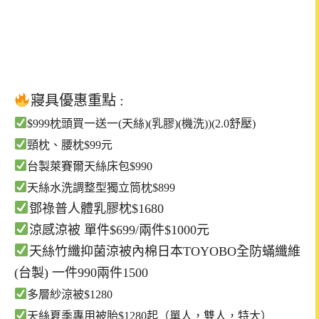
寢具
優惠重點
:
$999枕頭買一送一(天絲)(乳膠)(機洗))(2.0舒壓)
頸枕、腰枕$99元
台製萊賽爾天絲床包$990
天絲水洗調整型獨立筒枕$899
鄧祿普人體乳膠枕$1680
涼感涼被 單件$699/兩件$1000元
天絲竹纖抑菌涼被內棉日本TOYOBO全防蟎纖維
(台製) 一件990兩件1500
多層紗涼被$1280
天絲夏季專用被胎$1280起（單人，雙人，特大）