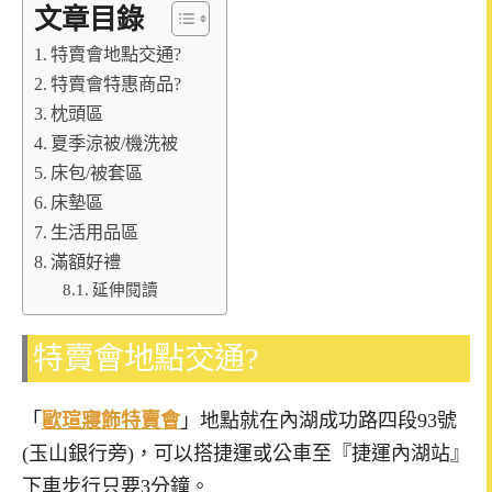
文章目錄
特賣會地點交通?
特賣會特惠商品?
枕頭區
夏季涼被/機洗被
床包/被套區
床墊區
生活用品區
滿額好禮
延伸閱讀
特賣會地點交通?
「
歐瑄寢飾特賣會
」地點就在內湖成功路四段93號
(玉山銀行旁)，可以搭捷運或公車至『捷運內湖站』
下車步行只要3分鐘。