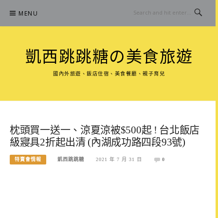
Skip
MENU
to
content
凱西跳跳糖の美食旅遊
國內外旅遊、飯店住宿、美食餐廳、親子育兒
枕頭買一送一、涼夏涼被$500起 ! 台北飯店
級寢具2折起出清 (內湖成功路四段93號)
特賣會情報
凱西跳跳糖
2021 年 7 月 31 日
0