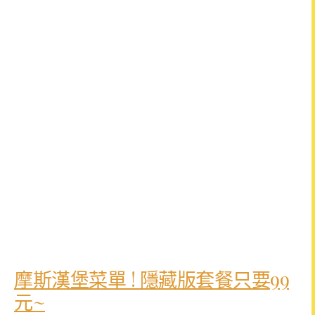
摩斯漢堡菜單 ! 隱藏版套餐只要99
元~