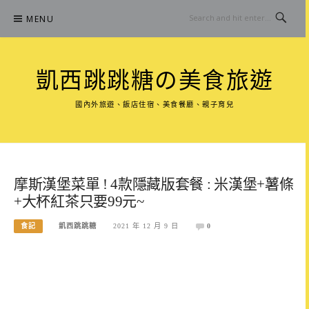
Skip
MENU
to
content
凱西跳跳糖の美食旅遊
國內外旅遊、飯店住宿、美食餐廳、親子育兒
摩斯漢堡菜單 ! 4款隱藏版套餐 : 米漢堡+薯條
+大杯紅茶只要99元~
食記
凱西跳跳糖
2021 年 12 月 9 日
0