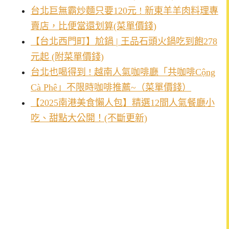
台北巨無霸炒麵只要120元 ! 新東羊羊肉料理專
賣店，比便當還划算(菜單價錢)
【台北西門町】尬鍋 | 王品石頭火鍋吃到飽278
元起 (附菜單價錢)
台北也喝得到 ! 越南人氣咖啡廳「共咖啡Cộng
Cà Phê」不限時咖啡推薦~（菜單價錢）
【2025南港美食懶人包】精選12間人氣餐廳小
吃、甜點大公開！(不斷更新)