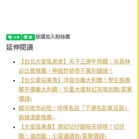
按讚加入粉絲團
延伸閱讀
【台北大安區美食】天下三絕牛肉麵：米其林
必比登推薦，神級炸排骨千萬別錯過！
【台北車站美食】洋庭坊義大利麵！學生族推
薦平價義大利麵，份量大還有紅茶喝到飽(菜單
價錢)
饒河夜市必吃 ! 排隊名店「下港名彭臭豆腐」
麻辣湯更推薦~
【大安區美食】周記切仔麵每天排隊！切仔
麵、滷肉飯、小菜通通有(菜單價錢)