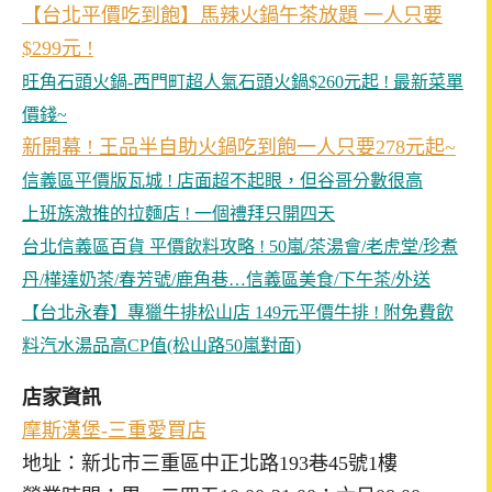
【台北平價吃到飽】馬辣火鍋午茶放題 一人只要
$299元 !
旺角石頭火鍋-西門町超人氣石頭火鍋$260元起 ! 最新菜單
價錢~
新開幕 ! 王品半自助火鍋吃到飽一人只要278元起~
信義區平價版瓦城 ! 店面超不起眼，但谷哥分數很高
上班族激推的拉麵店 ! 一個禮拜只開四天
台北信義區百貨 平價飲料攻略 ! 50嵐/茶湯會/老虎堂/珍煮
丹/樺達奶茶/春芳號/鹿角巷…信義區美食/下午茶/外送
【台北永春】專獵牛排松山店 149元平價牛排 ! 附免費飲
料汽水湯品高CP值(松山路50嵐對面)
店家資訊
摩斯漢堡-三重愛買店
地址：新北市三重區中正北路193巷45號1樓