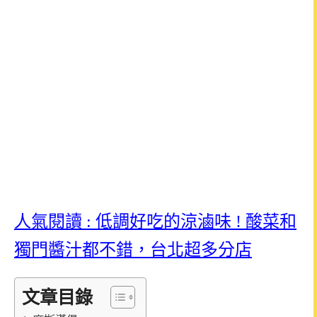
人氣閱讀 : 低調好吃的涼滷味 ! 酸菜和
獨門醬汁都不錯，台北超多分店
文章目錄