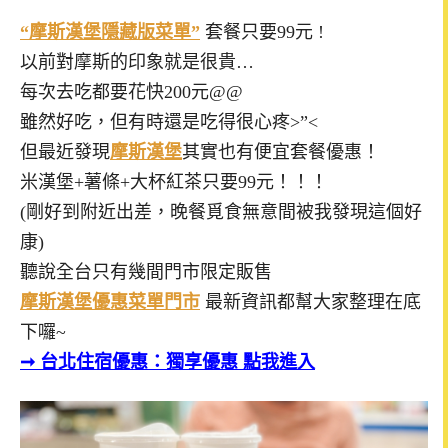
“摩斯漢堡隱藏版菜單”
套餐只要99元 !
以前對摩斯的印象就是很貴…
每次去吃都要花快200元@@
雖然好吃，但有時還是吃得很心疼>”<
但最近發現
摩斯漢堡
其實也有便宜套餐優惠！
米漢堡+薯條+大杯紅茶只要99元！！！
(剛好到附近出差，晚餐覓食無意間被我發現這個好
康)
聽說全台只有幾間門市限定販售
摩斯漢堡優惠菜單門市
最新資訊都幫大家整理在底
下囉~
➞ 台北
住宿優惠：獨享優惠 點我進入