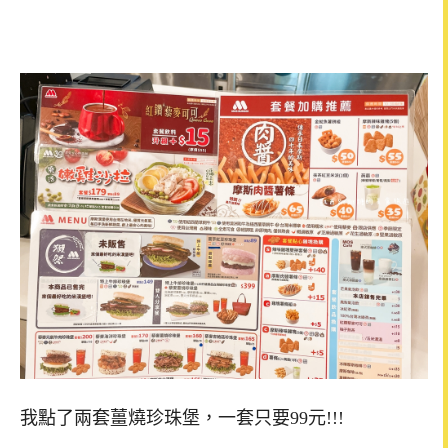
我點了兩套薑燒珍珠堡，一套只要99元!!!