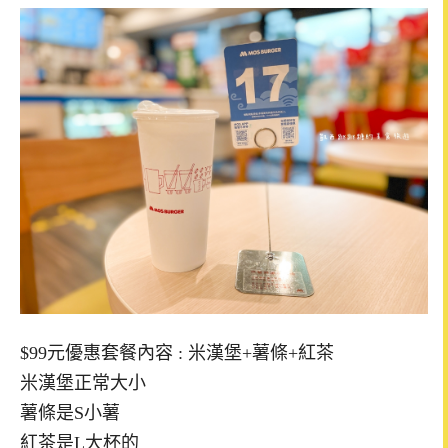
$99元優惠套餐內容 : 米漢堡+薯條+紅茶
米漢堡正常大小
薯條是S小薯
紅茶是L大杯的