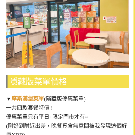
隱藏版菜單價格
▼
摩斯漢堡菜單
(隱藏版優惠菜單)
一共四款套餐特價 !
優惠菜單只有平日+限定門市才有~
(剛好到附近出差，晚餐覓食無意間被我發現這個好
康XDD)