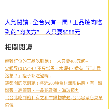
人氣閱讀 : 全台只有一間 ! 王品燒肉吃
到飽”肉次方”一人只要$588元
相關閱讀
超難訂位的王品吃到飽 ! 一人只要408元起~
火鍋界COACH ! 不只博恩、木曜4，還有「行走費
洛蒙？」瘦子都吃過啊~
錢都開的吃到飽 ! 將近200種食材無限供應，有 : 鬍
鬚張、高麗園、一品花雕雞、海瑞摃丸
【台北吃到飽】有之和牛鍋物放題-台北忠孝店菜單
價位