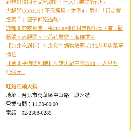
超難訂位的王品吃到飽 ! 一人只要378元起~
火鍋界COACH ! 不只博恩、木曜4，還有「行走費
洛蒙？」瘦子都吃過啊~
錢都開的吃到飽 ! 將近200種食材無限供應，有 : 鬍
鬚張、高麗園、一品花雕雞、海瑞摃丸
【台北吃到飽】有之和牛鍋物放題-台北忠孝店菜單
價位
【台北平價吃到飽】馬辣火鍋午茶放題 一人只要
$299元 !
旺角石頭火鍋
地址：台北市萬華區中華路一段74號
營業時間：11:30-00:00
電話：02-2388-0285