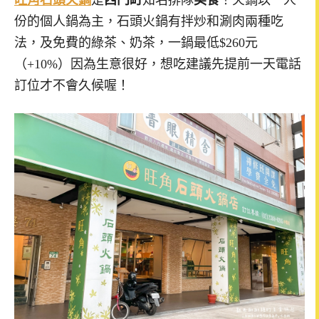
旺角石頭火鍋
是
西門町
知名排隊
美食
！火鍋以一人
份的個人鍋為主，石頭火鍋有拌炒和涮肉兩種吃
法，及免費的綠茶、奶茶，一鍋最低$260元
（+10%）因為生意很好，想吃建議先提前一天電話
訂位才不會久候喔！