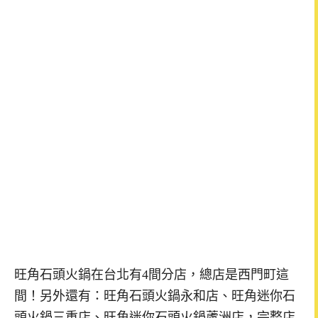
旺角石頭火鍋在台北有4間分店，總店是西門町這
間！另外還有：旺角石頭火鍋永和店、旺角迷你石
頭火鍋三重店、旺角迷你石頭火鍋蘆洲店，完整店