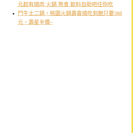
元起有燒肉,火鍋,熟食,飲料自助吧任你吃
鬥牛士二鍋，桃園火鍋壽喜燒吃到飽只要388
元，壽星半價~