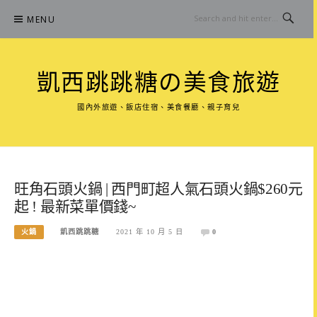
Skip
MENU
to
content
凱西跳跳糖の美食旅遊
國內外旅遊、飯店住宿、美食餐廳、親子育兒
旺角石頭火鍋 | 西門町超人氣石頭火鍋$260元
起 ! 最新菜單價錢~
火鍋
凱西跳跳糖
2021 年 10 月 5 日
0