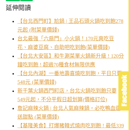
延伸閱讀
【台北西門町】尬鍋 | 王品石頭火鍋吃到飽278
元起 (附菜單價錢)
台北最強「六扇門」小火鍋！170元爽吃豆
花、麻婆豆腐、自助吧吃到飽(菜單價錢)
【台北大安區】和牛涮菜單火鍋新升級 ! 120分
鐘吃到飽 ! 超過70種食材無限供應
【台北內湖】一番地壽喜燒吃到飽，平日只要
548元 (菜單價錢)
新千葉火鍋西門町店，台北火鍋吃到飽只要
549元起，不分平假日超划算(價格訂位)
詹記麻辣火鍋 | 台北人氣麻辣鍋，必吃鴨血還
送甜點 (菜單價錢)
【基隆美食】打爆豬韓式燒肉吃到飽 ! 最低339