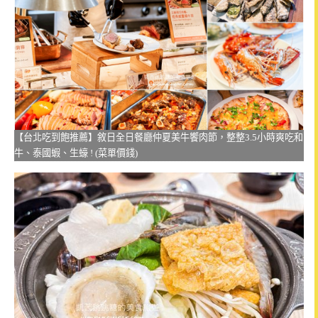
【台北吃到飽推薦】敘日全日餐廳仲夏美牛饗肉節，整整3.5小時爽吃和
牛、泰國蝦、生蠔 ! (菜單價錢)