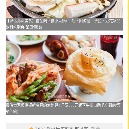
【彰化北斗美食】億品鍋平價小火鍋180起，附涼麵、沙拉、豆花冰品
飲料吃到爽(菜單價錢)
貴族世家板橋板新店真的太划算 ! 只要380元起享牛排自助吧吃到飽(菜
單價錢)
2026食尚玩家駐站部落客-凱西