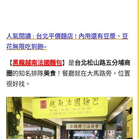
人氣閱讀 : 台北平價麵店 ! 內用還有豆漿、豆
花無限吃到飽~
【
黑龍越南法國麵包
】是
台北松山路五分埔商
圈
的知名排隊
美食
！餐廳就在大馬路旁，位置
很好找。