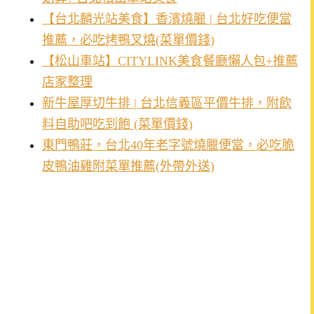
【台北麟光站美食】香濱燒臘 | 台北好吃便當
推薦，必吃烤鴨叉燒(菜單價錢)
【松山車站】CITYLINK美食餐廳懶人包+推薦
店家整理
新牛屋厚切牛排 | 台北信義區平價牛排，附飲
料自助吧吃到飽 (菜單價錢)
東門鴨莊，台北40年老字號燒臘便當，必吃脆
皮鴨油雞附菜單推薦(外帶外送)