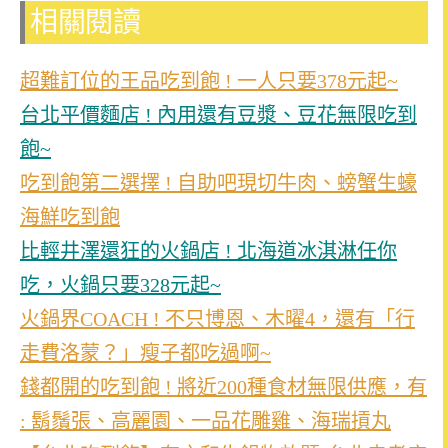
相關閱讀
超難訂位的王品吃到飽 ! 一人只要378元起~
台北平價麵店 ! 內用還有豆漿、豆花無限吃到
飽~
吃到飽第二選擇 ! 自助吧現切牛肉、螃蟹生蠔
海鮮吃到飽
比輕井澤還狂的火鍋店 ! 北海道冰淇淋任你
吃，火鍋只要328元起~
火鍋界COACH ! 不只博恩、木曜4，還有「行
走費洛蒙？」瘦子都吃過啊~
錢都開的吃到飽 ! 將近200種食材無限供應，有
: 鬍鬚張、高麗園、一品花雕雞、海瑞摃丸