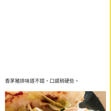
香茅豬排味道不錯，口感稍硬些。