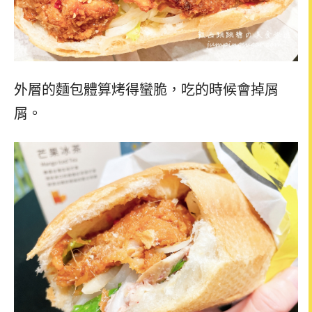
外層的麵包體算烤得蠻脆，吃的時候會掉屑
屑。