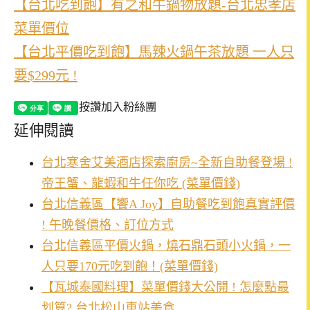
【台北吃到飽】有之和牛鍋物放題-台北忠孝店
菜單價位
【台北平價吃到飽】馬辣火鍋午茶放題 一人只
要$299元 !
按讚加入粉絲團
延伸閱讀
台北寒舍艾美酒店探索廚房~全新自助餐登場 !
帝王蟹、龍蝦和牛任你吃 (菜單價錢)
台北信義區【饗A Joy】自助餐吃到飽真實評價
! 午晚餐價格、訂位方式
台北信義區平價火鍋，燒石鼎石頭小火鍋，一
人只要170元吃到飽！(菜單價錢)
【瓦城泰國料理】菜單價錢大公開 ! 怎麼點最
划算? 台北松山車站美食