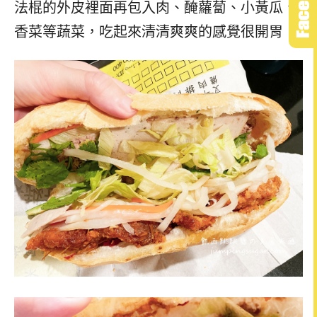
法棍的外皮裡面再包入肉、醃蘿蔔、小黃瓜、
香菜等蔬菜，吃起來清清爽爽的感覺很開胃！