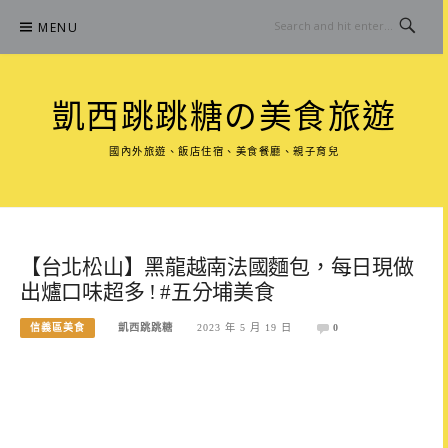
Skip
MENU
to
content
凱西跳跳糖の美食旅遊
國內外旅遊、飯店住宿、美食餐廳、親子育兒
【台北松山】黑龍越南法國麵包，每日現做
出爐口味超多 ! #五分埔美食
信義區美食
凱西跳跳糖
2023 年 5 月 19 日
0