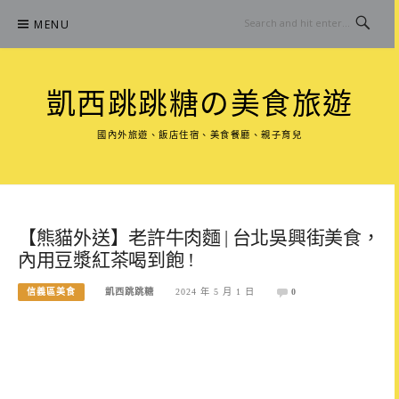
Skip
MENU
to
content
凱西跳跳糖の美食旅遊
國內外旅遊、飯店住宿、美食餐廳、親子育兒
【熊貓外送】老許牛肉麵 | 台北吳興街美食，
內用豆漿紅茶喝到飽 !
信義區美食
凱西跳跳糖
2024 年 5 月 1 日
0