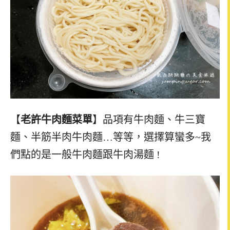
【
老許牛肉麵
菜單
】品項有牛肉麵、牛三寶
麵、半筋半肉牛肉麵…等等，選擇算蠻多~我
們點的是一般牛肉麵跟牛肉湯麵 !