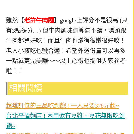
雖然【
老許牛肉麵
】google上評分不是很高 (只
有3點多分…) 但牛肉麵味道算還不錯，湯頭跟
牛肉都算好吃！而且牛肉也燉得很嫩很好咬！
老人小孩吃也蠻合適！希望外送份量可以再多
一點就更完美囉～～以上心得也提供大家參考
啦！！
相關閱讀
超難訂位的王品吃到飽 ! 一人只要378元起~
台北平價麵店 ! 內用還有豆漿、豆花無限吃到
飽~