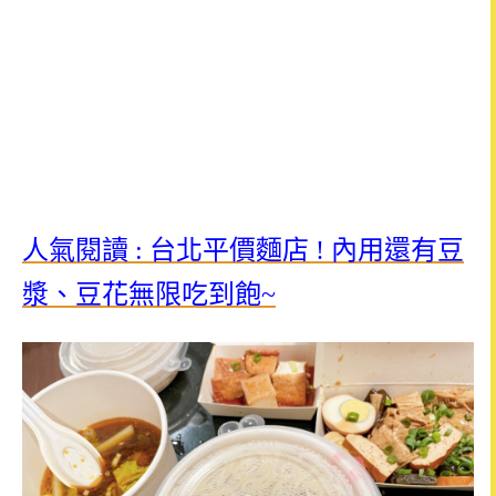
人氣閱讀 : 台北平價麵店 ! 內用還有豆
漿、豆花無限吃到飽~