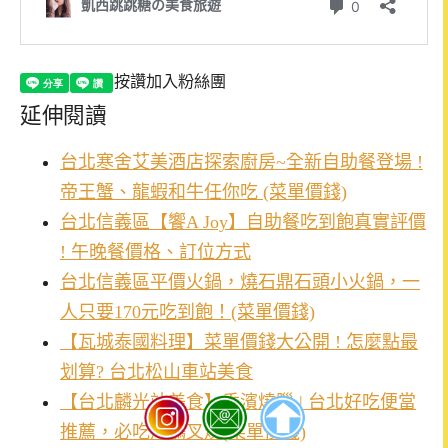
按讚加入粉絲團
延伸閱讀
台北寒舍艾美酒店探索廚房~全新自助餐登場 !
帝王蟹、龍蝦和牛任你吃 (菜單價錢)
台北信義區【饗A Joy】自助餐吃到飽真實評價
! 午晚餐價格、訂位方式
台北信義區平價火鍋，燒石鼎石頭小火鍋，一
人只要170元吃到飽！(菜單價錢)
【瓦城泰國料理】菜單價錢大公開 ! 怎麼點最
划算? 台北松山車站美食
【台北麟光站美食】香濱燒臘 | 台北好吃便當
推薦，必吃烤鴨叉燒(菜單價錢)