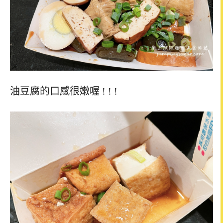
油豆腐的口感很嫩喔 ! ! !