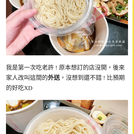
我是第一次吃老許 ! 原本想訂的店沒開，後來
家人改叫這間的
外送
，沒想到還不錯 ! 比預期
的好吃XD