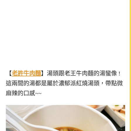
【
老許牛肉麵
】湯頭跟老王牛肉麵的湯蠻像 !
這兩間的湯都是屬於濃郁派紅燒湯頭，帶點微
麻辣的口感~~