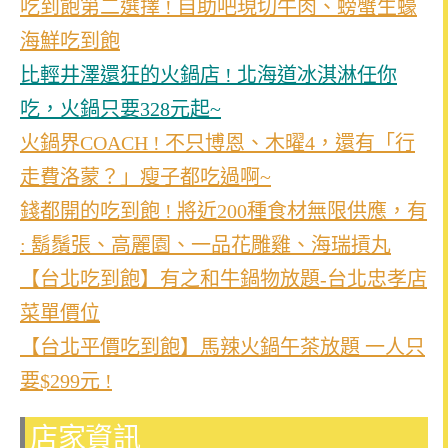
吃到飽第二選擇 ! 自助吧現切牛肉、螃蟹生蠔
海鮮吃到飽
比輕井澤還狂的火鍋店 ! 北海道冰淇淋任你
吃，火鍋只要328元起~
火鍋界COACH ! 不只博恩、木曜4，還有「行
走費洛蒙？」瘦子都吃過啊~
錢都開的吃到飽 ! 將近200種食材無限供應，有
: 鬍鬚張、高麗園、一品花雕雞、海瑞摃丸
【台北吃到飽】有之和牛鍋物放題-台北忠孝店
菜單價位
【台北平價吃到飽】馬辣火鍋午茶放題 一人只
要$299元 !
店家資訊