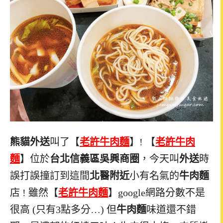
熊貓外送
叫了【
老許牛肉麵
】! 【
老許牛肉
麵
】位於
台北信義區吳興商圈
，今天叫
外送
時
誤打誤撞訂到這間
北醫附近
小有名氣的
牛肉麵
店 ! 雖然【
老許牛肉麵
】google網路分數不是
很高 (只有3點多分…) 但
牛肉麵
味道還不錯