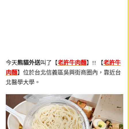
今天
熊貓外送
叫了【
老許牛肉麵
】!! 【
老許牛
肉麵
】位於台北信義區吳興街商圈內，靠近台
北醫學大學。