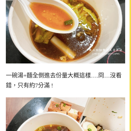
一碗湯+麵全倒進去份量大概這樣….冏…沒看
錯，只有約7分滿 !