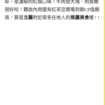
耶，是濃郁的紅燒口味！牛肉很大塊、肉質嫩
很好咬！聽說內用還有紅茶豆漿喝到飽CP值頗
高，算是
北醫
附近很多在地人的
推薦
美食
喔 ! !