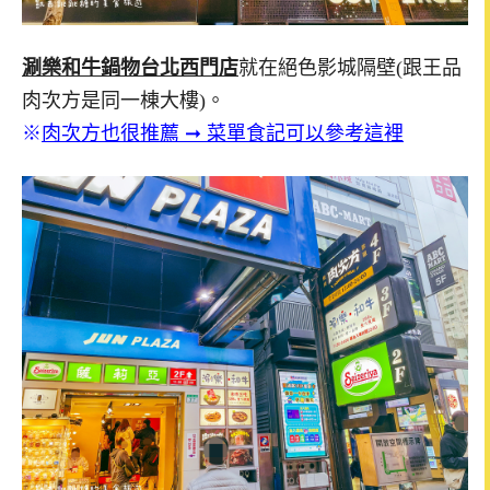
涮樂和牛鍋物台北西門店
就在絕色影城隔壁(跟王品
肉次方是同一棟大樓)。
※
肉次方也很推薦 ➞ 菜單食記可以參考這裡