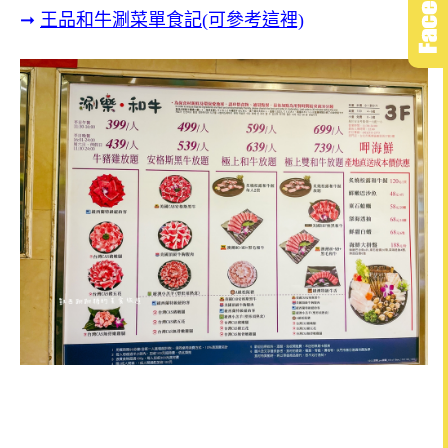
➞
王品和牛涮菜單食記(可參考這裡)