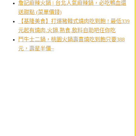
詹記麻辣火鍋 | 台北人氣麻辣鍋，必吃鴨血還
送甜點 (菜單價錢)
【基隆美食】打爆豬韓式燒肉吃到飽 ! 最低339
元起有燒肉,火鍋,熟食,飲料自助吧任你吃
鬥牛士二鍋，桃園火鍋壽喜燒吃到飽只要388
元，壽星半價~