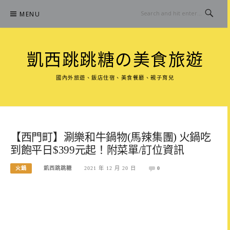
Skip
MENU
to
content
凱西跳跳糖の美食旅遊
國內外旅遊、飯店住宿、美食餐廳、親子育兒
【西門町】涮樂和牛鍋物(馬辣集團) 火鍋吃
到飽平日$399元起！附菜單/訂位資訊
火鍋
凱西跳跳糖
2021 年 12 月 20 日
0