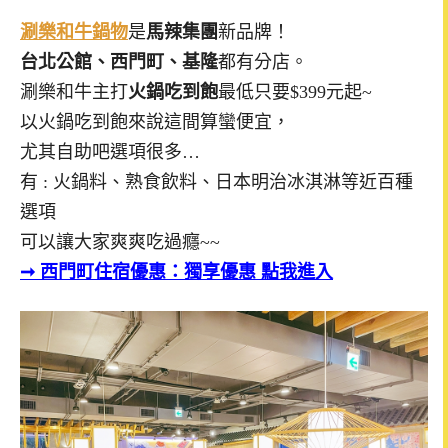
涮樂和牛鍋物
是
馬辣集團
新品牌！
台北公館、西門町、基隆
都有分店。
涮樂和牛主打
火鍋吃到飽
最低只要$399元起~
以火鍋吃到飽來說這間算蠻便宜，
尤其自助吧選項很多…
有 : 火鍋料、熟食飲料、日本明治冰淇淋等近百種
選項
可以讓大家爽爽吃過癮~~
➞
西門町住宿優惠：獨享優惠 點我進入