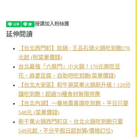
按讚加入粉絲團
延伸閱讀
【台北西門町】尬鍋 | 王品石頭火鍋吃到飽278
元起 (附菜單價錢)
台北最強「六扇門」小火鍋！170元爽吃豆
花、麻婆豆腐、自助吧吃到飽(菜單價錢)
【台北大安區】和牛涮菜單火鍋新升級 ! 120分
鐘吃到飽 ! 超過70種食材無限供應
【台北內湖】一番地壽喜燒吃到飽，平日只要
548元 (菜單價錢)
新千葉火鍋西門町店，台北火鍋吃到飽只要
549元起，不分平假日超划算(價格訂位)