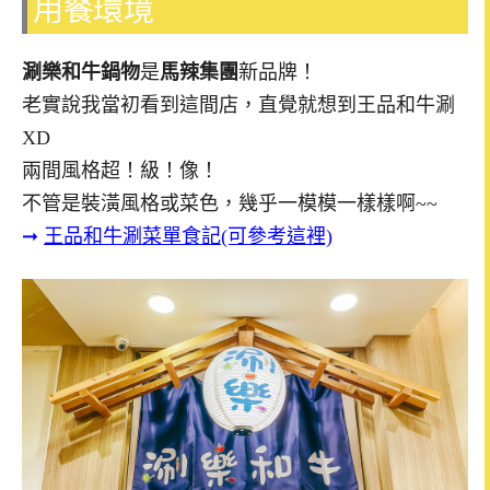
用餐環境
涮樂和牛鍋物
是
馬辣集團
新品牌！
老實說我當初看到這間店，直覺就想到王品和牛涮
XD
兩間風格超！級！像！
不管是裝潢風格或菜色，幾乎一模模一樣樣啊~~
➞
王品和牛涮菜單食記(可參考這裡)