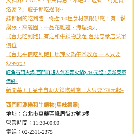
火鍋界COACH ! 不只博恩、木曜4，還有「行走費
洛蒙？」瘦子都吃過啊~
錢都開的吃到飽 ! 將近200種食材無限供應，有 : 鬍
鬚張、高麗園、一品花雕雞、海瑞摃丸
【台北吃到飽】有之和牛鍋物放題-台北忠孝店菜單
價位
【台北平價吃到飽】馬辣火鍋午茶放題 一人只要
$299元 !
旺角石頭火鍋-西門町超人氣石頭火鍋$260元起 ! 最新菜單
價錢~
新開幕 ! 王品半自助火鍋吃到飽一人只要278元起~
西門町涮樂和牛鍋物(馬辣集團)
地址：台北市萬華區峨眉街37號3樓
營業時間：11:30-00:00
電話：02-2311-2375