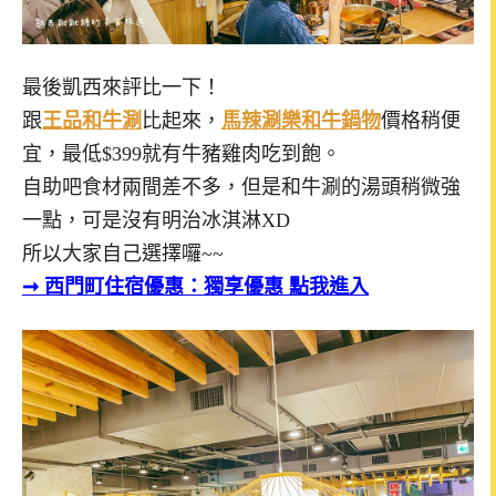
最後凱西來評比一下！
跟
王品和牛涮
比起來，
馬辣涮樂和牛鍋物
價格稍便
宜，最低$399就有牛豬雞肉吃到飽。
自助吧食材兩間差不多，但是和牛涮的湯頭稍微強
一點，可是沒有明治冰淇淋XD
所以大家自己選擇囉~~
➞
西門町住宿優惠：獨享優惠 點我進入