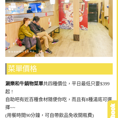
菜單價格
涮樂和牛鍋物菜單
共四種價位，平日最低只要$399
起 !
自助吧有近百種食材隨便你吃，而且有8種湯底可選
擇~~
(用餐時間90分鐘，可自帶飲品免收開瓶費)