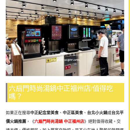
六扇門時尚湯鍋中正福州店/值得吃
嗎？
如果正在搜尋
中正紀念堂美食
、
中正區美食
、
台北小火鍋
或
台北平
價火鍋推薦
，《
六扇門時尚湯鍋 中正福州店
》絕對值得收藏。交