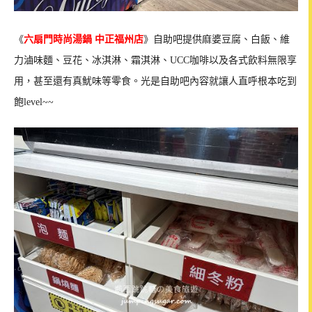
《
六扇門時尚湯鍋 中正福州店
》自助吧提供麻婆豆腐、白飯、維
力滷味麵、豆花、冰淇淋、霜淇淋、UCC咖啡以及各式飲料無限享
用，甚至還有真魷味等零食。光是自助吧內容就讓人直呼根本吃到
飽level~~