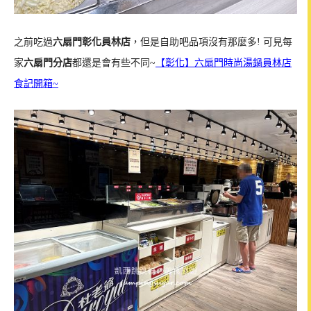
之前吃過
六扇門彰化員林店
，但是自助吧品項沒有那麼多! 可見每
家
六扇門分店
都還是會有些不同~
【彰化】六扇門時尚湯鍋員林店
食記開箱~