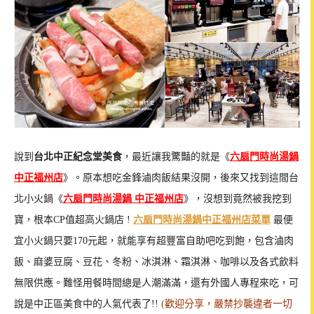
說到
台北中正紀念堂美食
，最近讓我驚豔的就是《
六扇門時尚湯鍋
中正福州店
》。原本想吃金鋒滷肉飯結果沒開，後來又找到這間台
北小火鍋《
六扇門時尚湯鍋 中正福州店
》，沒想到竟然被我挖到
寶，根本CP值超高火鍋店 !
六扇門時尚湯鍋中正福州店菜單
最便
宜小火鍋只要170元起，就能享有超豐富自助吧吃到飽，包含滷肉
飯、麻婆豆腐、豆花、冬粉、冰淇淋、霜淇淋、咖啡以及各式飲料
無限供應。難怪用餐時間總是人潮滿滿，還有外國人專程來吃，可
說是中正區美食中的人氣代表了!!
(歡迎分享，嚴禁抄襲違者一切