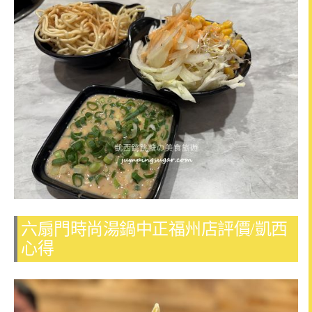
六扇門時尚湯鍋中正福州店評價/凱西
心得