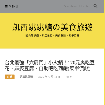
Skip
MENU
to
content
凱西跳跳糖の美食旅遊
國內外旅遊、飯店住宿、美食餐廳、親子育兒
台北最強「六扇門」小火鍋！170元爽吃豆
花、麻婆豆腐、自助吧吃到飽(菜單價錢)
火鍋
凱西跳跳糖
2026 年 6 月 13 日
0