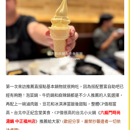
第一次來訪推薦直接點基本鍋物就很夠吃，因為搭配豐富自助吧已
經有夠飽 ! 泡菜鍋、牛奶鍋和麻辣鍋都是不少人推薦的人氣選擇，
再配上一碗滷肉飯、豆花和冰淇淋當飯後甜點，整體CP值相當
高。台北中正紀念堂美食、CP值很高的台北小火鍋《
六扇門時尚
湯鍋 中正福州店
》推薦給大家!
(歡迎分享，嚴禁抄襲違者一切依