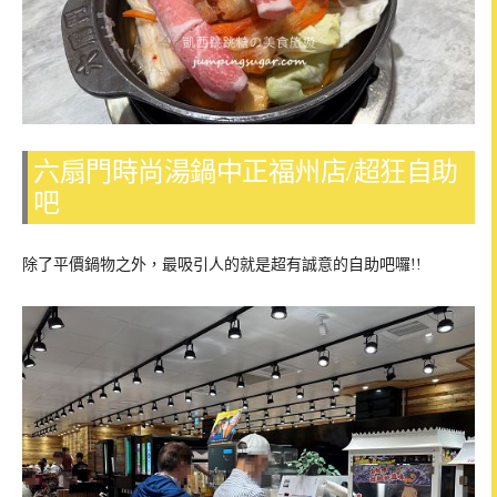
六扇門時尚湯鍋中正福州店/超狂自助
吧
除了平價鍋物之外，最吸引人的就是超有誠意的自助吧囉!!