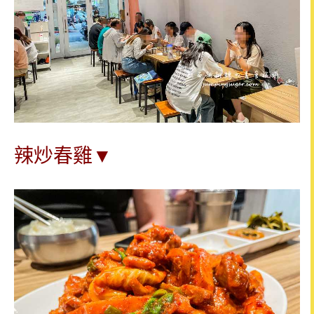
辣炒春雞▼