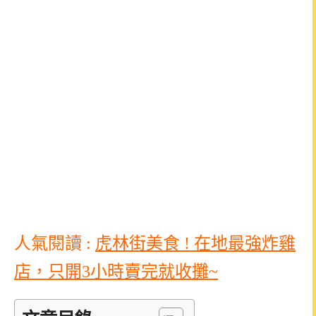
人氣閱讀 :
虎林街美食 ! 在地最強炸雞
店，只開3小時賣完就收攤~