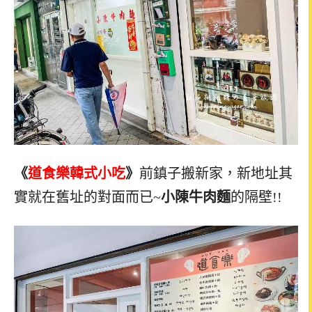
《
道食樂韓式小吃
》
前鎮子搬新家，新地址其
實就在舊址的對面而已~
小陳牛肉麵
的隔壁!!