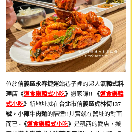
位於
信義區永春捷運站
巷子裡的超人氣
韓式料
理店《
道食樂韓式小吃
》
搬家囉!!
《
道食樂韓
式小吃
》
新地址就在
台北市信義區虎林街137
號，小陳牛肉麵
的隔壁!!其實就在舊址的對面
而已~
《
道食樂韓式小吃
》
是凱西的愛店，搬