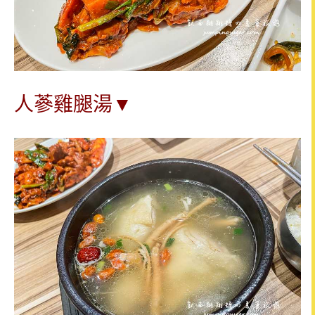
人蔘雞腿湯▼