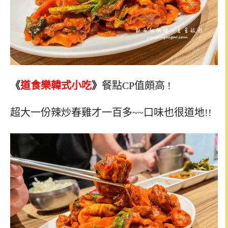
《
道食樂韓式小吃
》
餐點CP值頗高 !
超大一份辣炒春雞才一百多~~口味也很道地!!