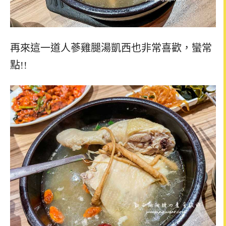
再來這一道人蔘雞腿湯凱西也非常喜歡，蠻常
點!!