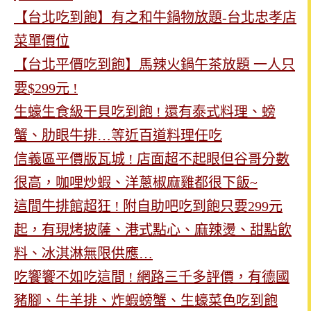
【台北吃到飽】有之和牛鍋物放題-台北忠孝店
菜單價位
【台北平價吃到飽】馬辣火鍋午茶放題 一人只
要$299元 !
生蠔生食級干貝吃到飽 ! 還有泰式料理、螃
蟹、肋眼牛排…等近百道料理任吃
信義區平價版瓦城 ! 店面超不起眼但谷哥分數
很高，咖哩炒蝦、洋蔥椒麻雞都很下飯~
這間牛排館超狂 ! 附自助吧吃到飽只要299元
起，有現烤披薩、港式點心、麻辣燙、甜點飲
料、冰淇淋無限供應…
吃饗饗不如吃這間 ! 網路三千多評價，有德國
豬腳、牛羊排、炸蝦螃蟹、生蠔菜色吃到飽