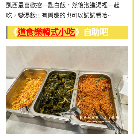
凱西最喜歡挖一匙白飯，然後泡進湯裡一起
吃，變湯飯!! 有興趣的也可以試試看哈~
《
道食樂韓式小吃
》自助吧