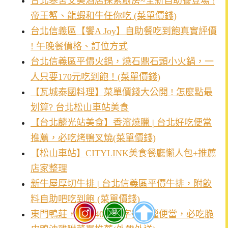
台北寒舍艾美酒店探索廚房~全新自助餐登場 !
帝王蟹、龍蝦和牛任你吃 (菜單價錢)
台北信義區【饗A Joy】自助餐吃到飽真實評價
! 午晚餐價格、訂位方式
台北信義區平價火鍋，燒石鼎石頭小火鍋，一
人只要170元吃到飽！(菜單價錢)
【瓦城泰國料理】菜單價錢大公開 ! 怎麼點最
划算? 台北松山車站美食
【台北麟光站美食】香濱燒臘 | 台北好吃便當
推薦，必吃烤鴨叉燒(菜單價錢)
【松山車站】CITYLINK美食餐廳懶人包+推薦
店家整理
新牛屋厚切牛排 | 台北信義區平價牛排，附飲
料自助吧吃到飽 (菜單價錢)
東門鴨莊，台北40年老字號燒臘便當，必吃脆