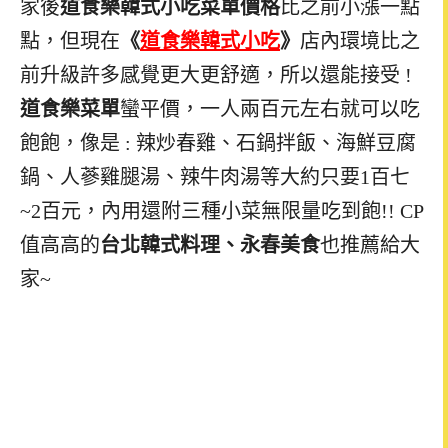
家後
道食樂韓式小吃菜單價格
比之前小漲一點
點，但現在
《
道食樂韓式小吃
》
店內環境比之
前升級許多感覺更大更舒適，所以還能接受 !
道食樂菜單
蠻平價，一人兩百元左右就可以吃
飽飽，像是 : 辣炒春雞、石鍋拌飯、海鮮豆腐
鍋、人蔘雞腿湯、辣牛肉湯等大約只要1百七
~2百元，內用還附三種小菜無限量吃到飽!! CP
值高高的
台北韓式料理、永春美食
也推薦給大
家~