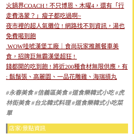
火鍋界COACH ! 不只博恩、木曜4，還有「行
走費洛蒙？」瘦子都吃過啊~
夜市裡的超人氣攤位 ! 網路找不到資訊，湯也
免費喝到飽
WOW哇唬漢堡工廠｜食尚玩家推薦餐車美
食，招牌巨無霸漢堡超狂 !
錢都開的吃到飽 ! 將近200種食材無限供應，有
: 鬍鬚張、高麗園、一品花雕雞、海瑞摃丸
#永春美食 #信義區美食 #道食樂韓式小吃 #虎
林街美食 #台北韓式料理 #道食樂韓式小吃菜
單
店家/景點資訊