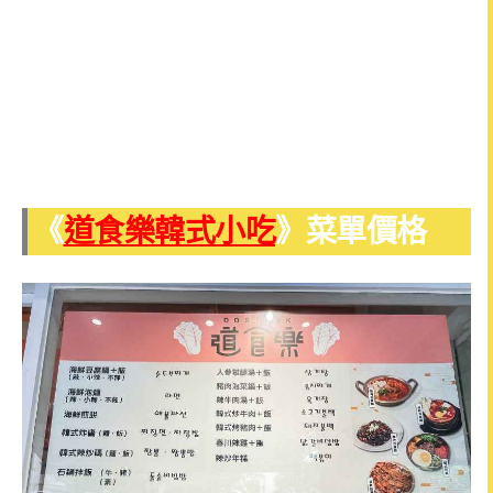
《
道食樂韓式小吃
》菜單價格