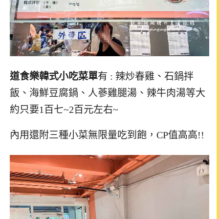
道食樂韓式小吃菜單
有 : 辣炒春雞、石鍋拌
飯、海鮮豆腐鍋、人蔘雞腿湯、辣牛肉湯等大
約只要1百七~2百元左右~
內用還附三種小菜無限量吃到飽，CP值高高!!