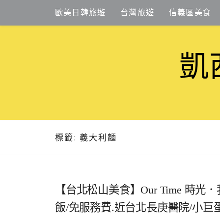
Skip
歐美日韓旅遊
台灣旅遊
信義區美食
to
content
凱
標籤:
義大利麵
【台北松山美食】Our Time 時
飯/免服務費.近台北長庚醫院/小巨