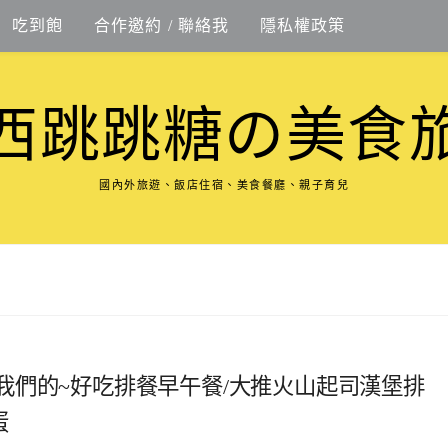
吃到飽
合作邀約 / 聯絡我
隱私權政策
西跳跳糖の美食
國內外旅遊、飯店住宿、美食餐廳、親子育兒
光．我們的~好吃排餐早午餐/大推火山起司漢堡排
蛋