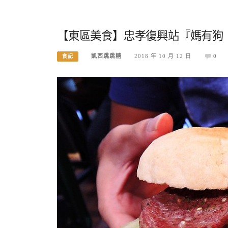
【東區美食】忠孝復興站『媽有狗
凱西跳跳糖
2018 年 10 月 12 日
0
食記