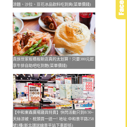
涼麵、沙拉、豆花冰品飲料吃到爽(菜單價錢)
貴族世家板橋板新店真的太划算 ! 只要380元起
享牛排自助吧吃到飽(菜單價錢)
【中和東森廣場寢具特賣】快閃活動只到8/30~
天絲涼被、枕頭買一送一! 地址:中和景平路258
號1樓(新北環狀線景平站下車即抵)