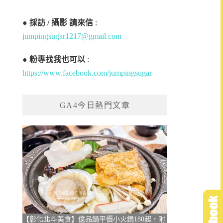
●
採訪 / 攝影 請來信
:
jumpingsugar1217@gmail.com
●
粉專找我也可以
:
https://www.facebook.com/jumpingsugar
GA4今日熱門文章
【彰化北斗美食】億品鍋平價小火鍋180起，附