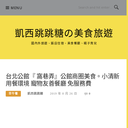
Skip
MENU
to
content
凱西跳跳糖の美食旅遊
國內外旅遊、飯店住宿、美食餐廳、親子育兒
台北公館『 窩巷弄』公館商圈美食。小清新
用餐環境 寵物友善餐廳 免服務費
早午餐
凱西跳跳糖
2019 年 8 月 26 日
0