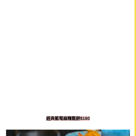
經典藍莓麻糬鬆餅$180