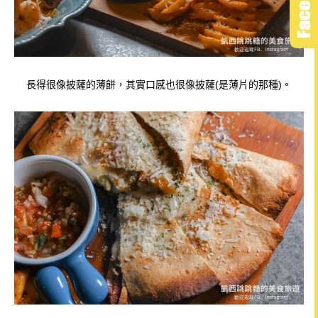
長得很像披薩的薄餅，其實口感也很像披薩(是薄片的那種)。