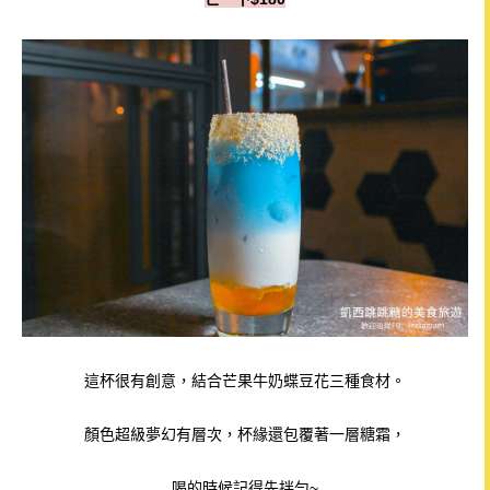
這杯很有創意，結合芒果牛奶蝶豆花三種食材。
顏色超級夢幻有層次，
杯緣還包覆著一層糖霜，
喝的時候記得先拌勻~