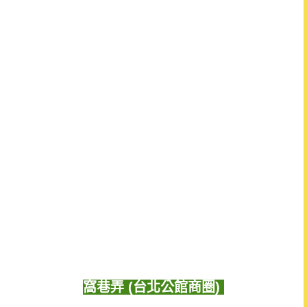
窩巷弄 (台北公館商圈)