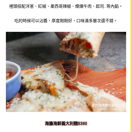
裡頭搭配洋蔥、紅椒、墨西哥辣椒、煙燻牛肉、起司..等內餡。
吃的時候可以沾醬，厚度剛剛好，口味滿多層次還不錯。
海膽海鮮義大利麵$380