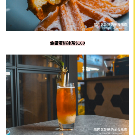
金鑽蜜桃冰茶$160