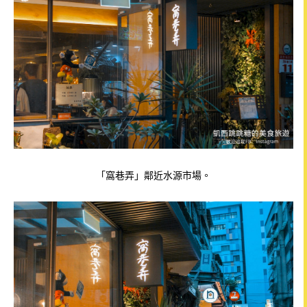
「窩巷弄」鄰近水源市場。