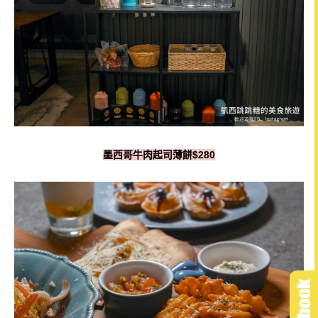
墨西哥牛肉起司薄餅$280