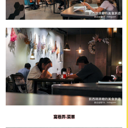
窩巷弄-菜單