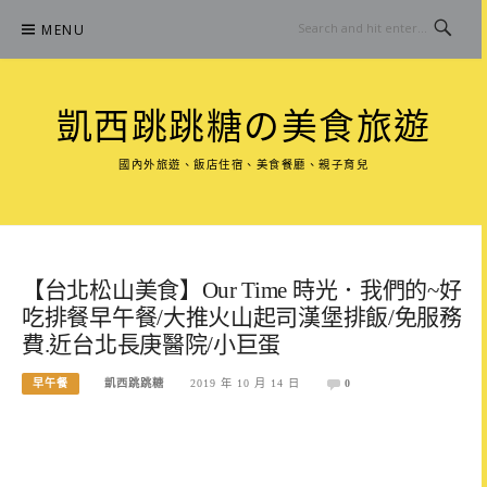
Skip
MENU
to
content
凱西跳跳糖の美食旅遊
國內外旅遊、飯店住宿、美食餐廳、親子育兒
【台北松山美食】Our Time 時光．我們的~好
吃排餐早午餐/大推火山起司漢堡排飯/免服務
費.近台北長庚醫院/小巨蛋
早午餐
凱西跳跳糖
2019 年 10 月 14 日
0