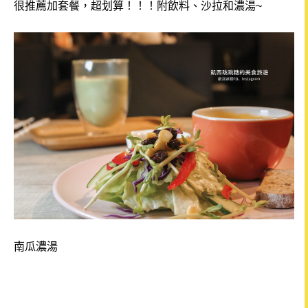
很推薦加套餐，超划算！！！附飲料、沙拉和濃湯~
南瓜濃湯