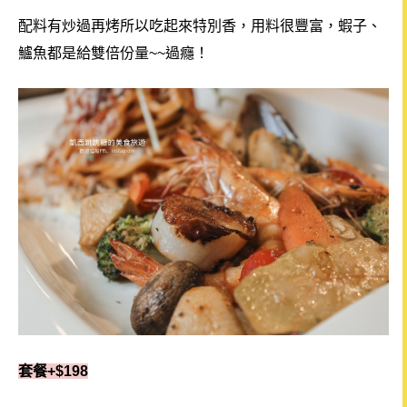
配料有炒過再烤所以吃起來特別香，用料很豐富，蝦子、
鱸魚都是給雙倍份量~~過癮！
套餐+$198