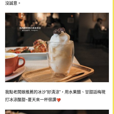
沒誠意。
我點老闆娘推薦的冰沙”好清涼”，用
水果醋、甘甜話梅現
打冰涼酸甜~夏天來一杯很讚