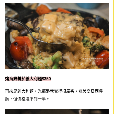
烤海鮮蕃茄義大利麵$350
再來是義大利麵，光擺盤就覺得很厲害，媲美高級西餐
廳，但價格還不到一半。