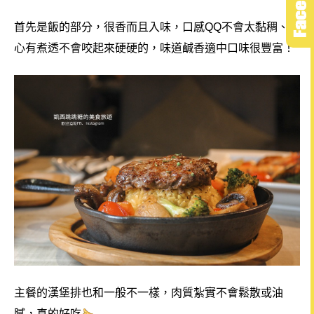
首先是飯的部分，很香而且入味，口感QQ不會太黏稠、米
心有煮透不會咬起來硬硬的，味道鹹香適中口味很豐富！
主餐的漢堡排也和一般不一樣，肉質紮實不會鬆散或油
膩，真的好吃