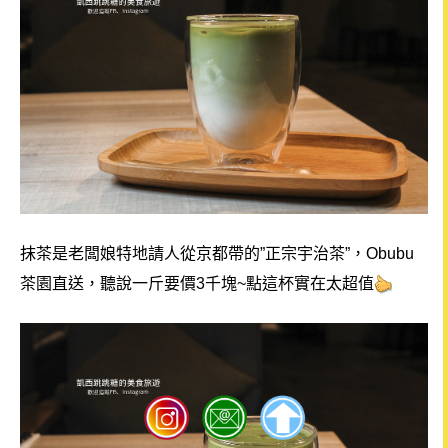
抹茶是老闆娘特地請人從京都帶的”正宗宇治茶”，Obubu
茶園直送，聽說一斤要價3千塊~點這杯實在太超值