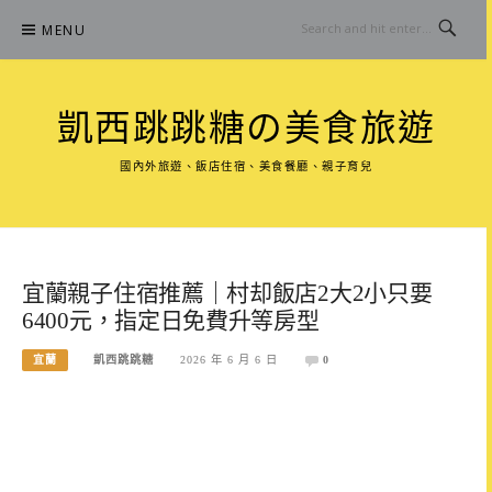
Skip
MENU
to
content
凱西跳跳糖の美食旅遊
國內外旅遊、飯店住宿、美食餐廳、親子育兒
宜蘭親子住宿推薦｜村却飯店2大2小只要
6400元，指定日免費升等房型
宜蘭
凱西跳跳糖
2026 年 6 月 6 日
0