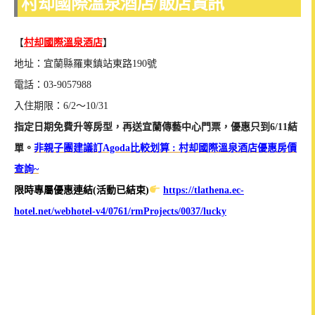
村却國際溫泉酒店/飯店資訊
【
村却國際溫泉酒店
】
地址：宜蘭縣羅東鎮站東路190號
電話：03-9057988
入住期限：6/2～10/31
指定日期免費升等房型，再送宜蘭傳藝中心門票，優惠只到6/11結
單。
非親子團建議訂Agoda比較划算 : 村却國際溫泉酒店優惠房價
查詢~
限時專屬優惠連結(活動已結束)
https://tlathena.ec-
hotel.net/webhotel-v4/0761/rmProjects/0037/lucky