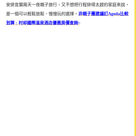
安排宜蘭兩天一夜親子旅行，又不想把行程排得太趕的家庭來說，
是一個可以輕鬆放鬆、慢慢玩的選擇。
非親子團建議訂Agoda比較
划算 : 村却國際溫泉酒店優惠房價查詢~