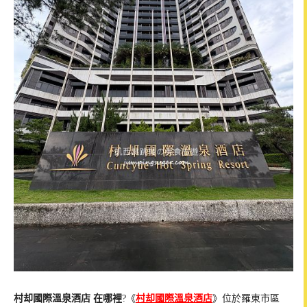
村却國際溫泉酒店 在哪裡
?《
村却國際溫泉酒店
》位於羅東市區