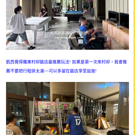
凱西覺得羅東村却飯店最推薦玩法! 如果是第一次來村却，我會推
薦不要把行程排太滿~~可以多留在飯店享受設施!