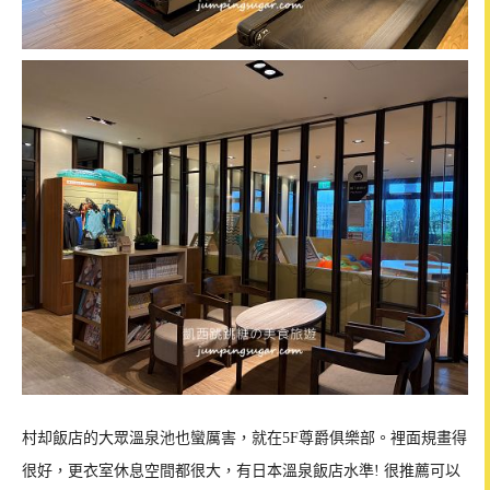
村却飯店的大眾溫泉池也蠻厲害，就在5F尊爵俱樂部。裡面規畫得
很好，更衣室休息空間都很大，有日本溫泉飯店水準! 很推薦可以