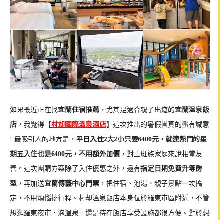
如果最近正在找
宜蘭住宿推薦
，尤其是適合親子出遊的
宜蘭溫泉飯
店
，我覺得【
村却國際溫泉酒店
】這次推出的暑假團真的蠻有誠意
! 最吸引人的地方是，
平日入住2大2小只要6400元，就連熱門的星
期五入住也是6400元，不用額外加價
，對上班族家庭來說相當友
善。這次團購方案除了入住優惠之外，還有
指定日期免費升等房
型
，再加送
宜蘭傳藝中心門票
，把住宿、泡湯、親子景點一次搞
定，不用煩惱排行程。村却溫泉飯店本身位於羅東市區附近，不管
想逛羅東夜市、泡溫泉，還是待在飯店享受設施都很方便。對於想