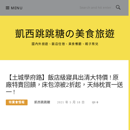
Skip
MENU
to
content
凱西跳跳糖の美食旅遊
國內外旅遊、飯店住宿、美食餐廳、親子育兒
【土城學府路】飯店級寢具出清大特價 ! 原
廠特賣回饋，床包涼被2折起，天絲枕買一送
一 !
特賣會情報
凱西跳跳糖
2021 年 5 月 18 日
0