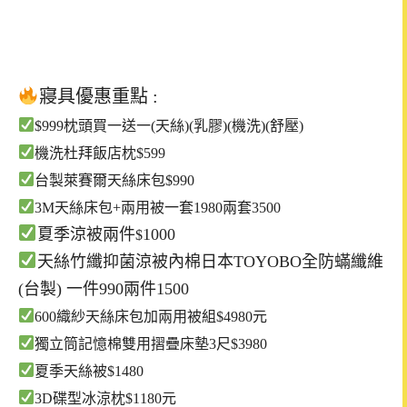
寢具
優惠重點
:
$999枕頭買一送一(天絲)(乳膠)(機洗)(舒壓)
機洗杜拜飯店枕$599
台製萊賽爾天絲床包$990
3M天絲床包+兩用被一套1980兩套3500
夏季涼被兩件
1000
$
天絲竹纖抑菌涼被內棉日本TOYOBO全防蟎纖維
(台製) 一件990兩件1500
600織紗天絲床包加兩用被組$4980元
獨立筒記憶棉雙用摺疊床墊3尺$3980
夏季天絲被$1480
3D碟型冰涼枕$1180元