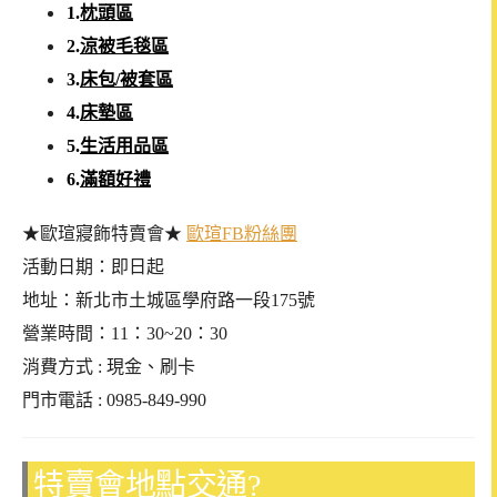
1.
枕頭區
2.
涼被毛毯區
3.
床包/被套區
4.
床墊區
5.
生活用品區
6.
滿額好禮
★歐瑄寢飾特賣會★
歐瑄FB粉絲團
活動日期：即日起
地址：新北市土城區學府路一段175號
營業時間：11：30~20：30
消費方式 : 現金、刷卡
門市電話 : 0985-849-990
特賣會地點交通?