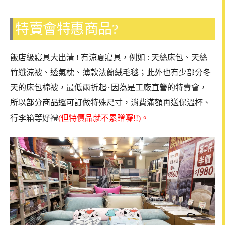
特賣會特惠商品?
飯店級寢具大出清 ! 有涼夏寢具，例如 : 天絲床包、天絲
竹纖涼被、透氣枕、薄款法蘭絨毛毯；此外也有少部分冬
天的床包棉被，最低兩折起~因為是工廠直營的特賣會，
所以部分商品還可訂做特殊尺寸，消費滿額再送保溫杯、
行李箱等好禮
(但特價品就不累贈囉!!)。