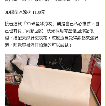
3D碟型冰涼枕 1180元
接著這款「3D碟型冰涼枕」則是自己私心推薦，自
己也有買了兩顆回家 ! 枕頭採用零壓慢回彈記憶
棉，搭配天絲針織表布，涼感透氣覺得躺起來滿舒
適，睡覺容易流汗怕熱的可以試試 !