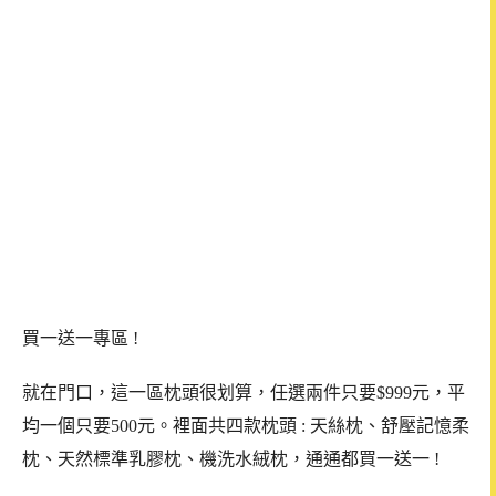
買一送一專區 !
就在門口，這一區枕頭很划算，任選兩件只要$999元，平
均一個只要500元。
裡面
共四款枕頭 : 天絲枕、舒壓記憶柔
枕、天然標準乳膠枕、機洗水絨枕，通通都買一送一 !