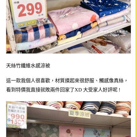
天絲竹纖維水感涼被
這一款我個人很喜歡，材質摸起來很舒服、觸感像真絲，
看到特價我直接就敗兩件回家了XD 大受家人好評呢 !