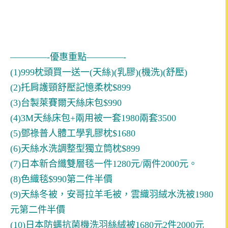
————-優惠重點————-
(1)999枕頭買一送一(天絲)(乳膠)(機洗)(舒壓)
(2)托肩護頸舒壓記憶柔枕$899
(3)台製萊賽爾天絲床包$990
(4)3M天絲床包+兩用被一套1980兩套3500
(5)鄧祿普人體工學乳膠枕$1680
(6)天絲水洗調整型獨立筒枕$899
(7)日本新合纖雙層毯一件1280元/兩件2000元。
(8)色織毯$990第二件半價
(9)天絲冬被，安哥拉羊毛被，雲織羽絨水洗被1980
元第二件半價
(10)日本防螨抗菌機洗羽絲絨被1680元2件2000元