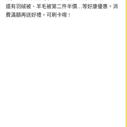
還有羽絨被、羊毛被第二件半價…等好康優惠。消
費滿額再送好禮，可刷卡唷 !