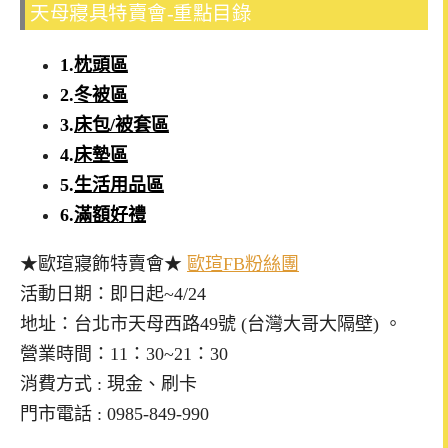
天母寢具特賣會-重點目錄
1.
枕頭區
2.
冬被區
3.
床包/被套區
4.
床墊區
5.
生活用品區
6.
滿額好禮
★歐瑄寢飾特賣會★
歐瑄FB粉絲團
活動日期：即日起~4/24
地址：台北市天母西路49號 (台灣大哥大隔壁) 。
營業時間：11：30~21：30
消費方式 : 現金、刷卡
門市電話 : 0985-849-990