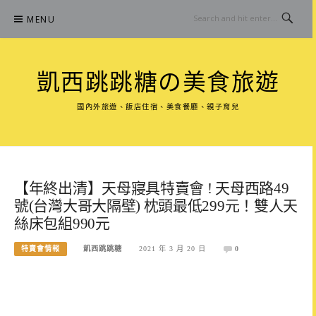
Skip
MENU
to
content
凱西跳跳糖の美食旅遊
國內外旅遊、飯店住宿、美食餐廳、親子育兒
【年終出清】天母寢具特賣會 ! 天母西路49
號(台灣大哥大隔壁) 枕頭最低299元！雙人天
絲床包組990元
特賣會情報
凱西跳跳糖
2021 年 3 月 20 日
0