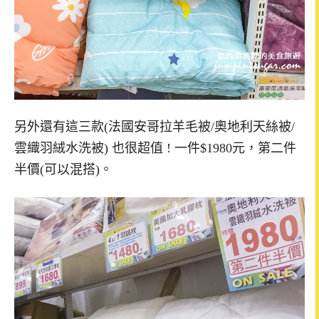
另外還有這三款(法國安哥拉羊毛被/奧地利天絲被/
雲織羽絨水洗被) 也很超值 ! 一件$1980元，第二件
半價(可以混搭)。