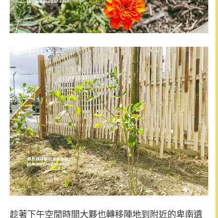
趁著下午空閒時間大夥也轉移陣地到附近的卑南遺