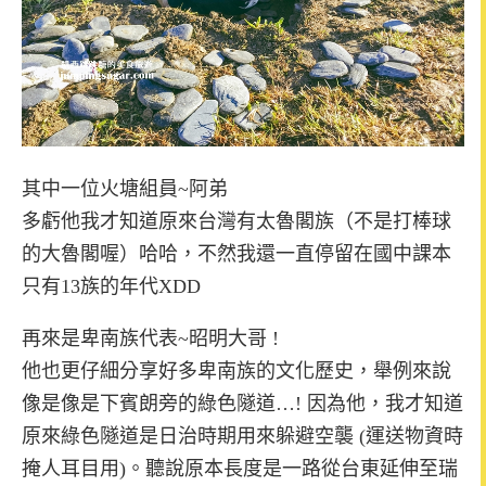
其中一位火塘組員~阿弟
多虧他我才知道原來台灣有太魯閣族（不是打棒球
的大魯閣喔）哈哈，
不然我還一直停留在國中課本
只有13族的年代XDD
再來是卑南族代表~昭明大哥 !
他也更仔細分享好多卑南族的文化歷史，
舉例來說
像是像是下賓朗旁的綠色隧道…!
因為他，我才知道
原來綠色隧道是日治時期用來躲避空襲 (運送物資時
掩人耳目用)。
聽說原本長度是一路從台東延伸至瑞