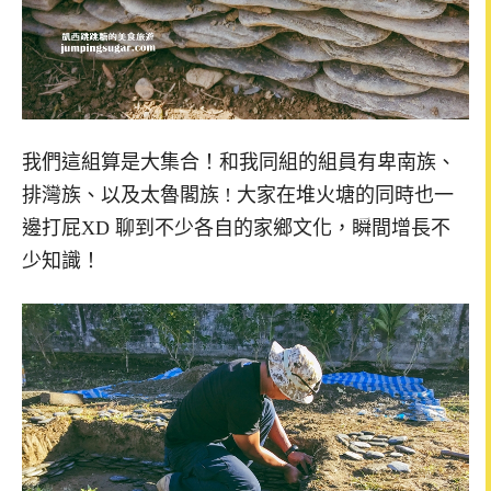
我們這組算是大集合！和我同組的組員有卑南族、
排灣族、以及太魯閣族 ! 大家在堆火塘的同時也一
邊打屁XD 聊到不少各自的家鄉文化，瞬間增長不
少知識！