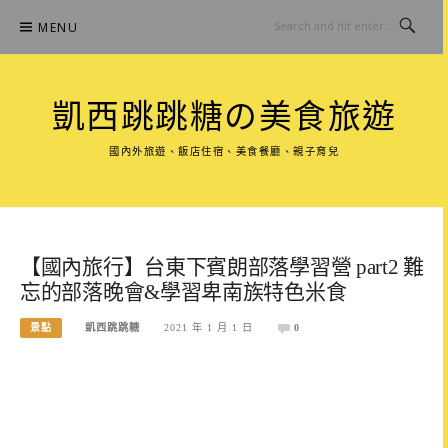
Skip
MENU
to
content
凱西跳跳糖の美食旅遊
國內外旅遊、飯店住宿、美食餐廳、親子育兒
【國內旅行】台東下賓朗部落學習營 part2 難
忘的部落晚會&學習卑南族特色米食
景點
凱西跳跳糖
2021 年 1 月 1 日
0