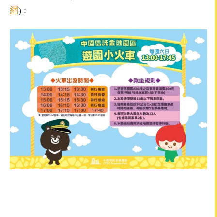
網
) :