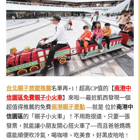
台北親子旅遊推薦
名單再+1 ! 超高CP值的【
南港中
信園區免費親子小火車
】來啦~~最近凱西發現一個
超值得推薦的免費
南港親子景點
—就是 位於
南港中
信園區
的「親子小火車」！不用跑很遠、只要一張
發票，就能讓小朋友開心搭火車了~~而且爸爸媽媽
還能順便吹冷氣，喝咖啡、吃美食，好黑皮哈哈 !