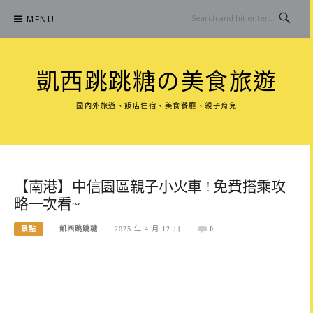
Skip
MENU
to
content
凱西跳跳糖の美食旅遊
國內外旅遊、飯店住宿、美食餐廳、親子育兒
【南港】中信園區親子小火車 ! 免費搭乘攻
略一次看~
景點
凱西跳跳糖
2025 年 4 月 12 日
0