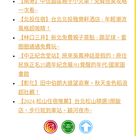
【南港】中信園區親子小火車 ! 免費搭乘攻略
一次看~
【北投住宿】台北北投雅樂軒酒店 : 年輕潮流
風格超吸睛！
【林口三井】新北免費親子景點 : 踢足球、套
圈圈通通免費玩~
【中正紀念堂站】原來吳鳳神話是假的 ! 原住
民族正名25週年紀念展/81覺醒的年代/國家圖
書館
【彰化】田中伯朗大道望高寮，秋天金色稻浪
超壯觀！
【2024 松山住宿推薦】台北松山精選3間飯
店，步行就到車站、饒河夜市~