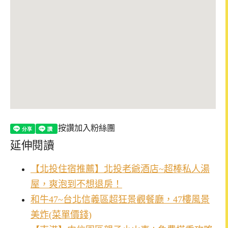
按讚加入粉絲團
延伸閱讀
【北投住宿推薦】北投老爺酒店~超棒私人湯
屋，爽泡到不想退房！
和牛47~台北信義區超狂景觀餐廳，47樓風景
美炸(菜單價錢)