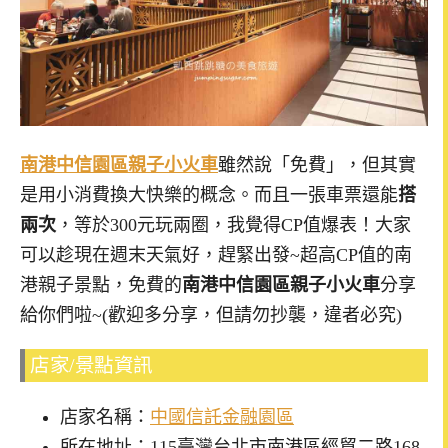
南港中信園區親子小火車
雖然說「免費」，但其實
是用小消費換大快樂的概念。而且一張車票還能
搭
兩次
，等於300元玩兩圈，我覺得CP值爆表！大家
可以趁現在週末天氣好，趕緊出發~超高CP值的南
港親子景點，免費的
南港中信園區親子小火車
分享
給你們啦~(歡迎多分享，但請勿抄襲，違者必究)
店家/景點資訊
店家名稱：
中國信託金融園區
所在地址：115臺灣台北市南港區經貿二路168-