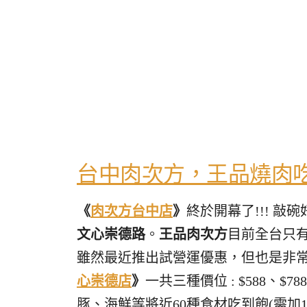
台中肉次方，
王品燒肉吃
《
肉次方台中店
》
終於開幕了!!! 敲
文心崇德路
。
王品肉次方
目前全台只
雖然最近推出試營運優惠，但也是非常
心崇德店
》
一共三種價位 : $588、$
豚、海鮮等將近60種食材吃到飽(需加1