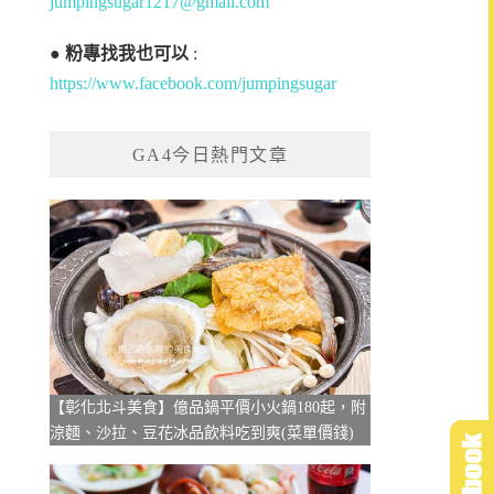
jumpingsugar1217@gmail.com
●
粉專找我也可以
:
https://www.facebook.com/jumpingsugar
GA4今日熱門文章
【彰化北斗美食】億品鍋平價小火鍋180起，附
涼麵、沙拉、豆花冰品飲料吃到爽(菜單價錢)