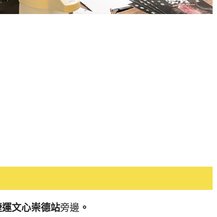
捷運文心崇德站
旁邊
。