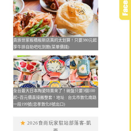
貴族世家板橋板新店真的太划算 ! 只要380元起
享牛排自助吧吃到飽(菜單價錢)
全台最大日本陶瓷特賣來了！碗盤只要3個100
起~百元價直接搬整套 ! 地址 : 台北市敦化南路
一段199號(忠孝敦化8號出口)
2026食尚玩家駐站部落客-凱
西