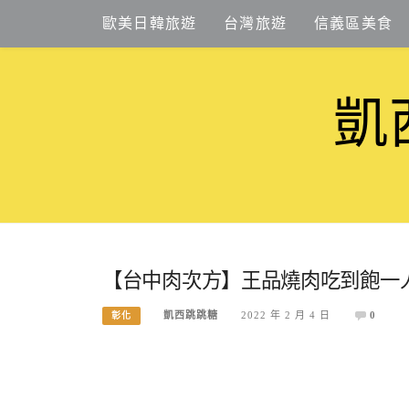
Skip
歐美日韓旅遊
台灣旅遊
信義區美食
to
content
凱
【台中肉次方】王品燒肉吃到飽一人5
凱西跳跳糖
2022 年 2 月 4 日
0
彰化