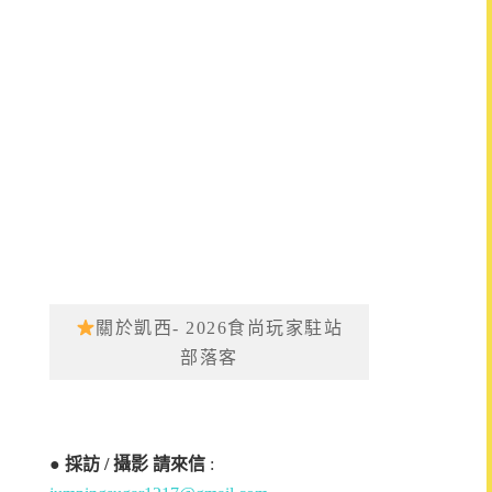
關於凱西- 2026食尚玩家駐站
部落客
●
採訪 / 攝影 請來信
: