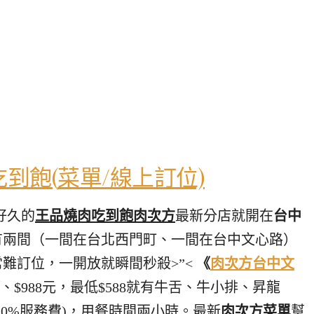
到飽(
菜單/線上訂位)
碗好久的
王品燒肉吃到飽肉次方
最新分店就開在
台中
有兩間（一間在台北西門町、一間在台中文心路）
難訂位，一開放就瞬間秒殺>”<
《
肉次方台中文
788、$988元，最低$588就有牛舌、牛小排、昇龍
0%服務費)，
用餐時間兩小時。最新
肉次方菜單
幫