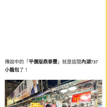
傳說中的「
平價版鼎泰豐
」就是這間
內湖737
小籠包
了！