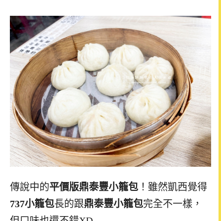
傳說中的
平價版鼎泰豐小籠包
！雖然凱西覺得
737小籠包
長的跟
鼎泰豐小籠包
完全不一樣，
但口味也還不錯XD