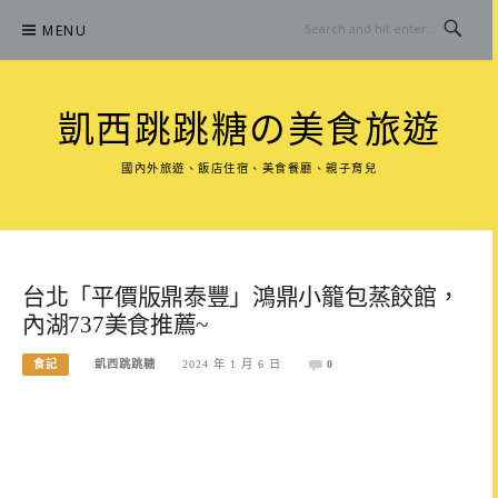
Skip
MENU
to
content
凱西跳跳糖の美食旅遊
國內外旅遊、飯店住宿、美食餐廳、親子育兒
台北「平價版鼎泰豐」鴻鼎小籠包蒸餃館，
內湖737美食推薦~
食記
凱西跳跳糖
2024 年 1 月 6 日
0