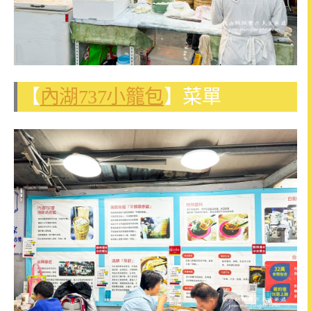
【
內湖737小籠包
】菜單