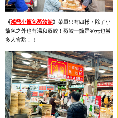
《
鴻鼎小籠包蒸餃館
》
菜單只有四樣，除了小
籠包之外也有湯和蒸餃！蒸餃一籠是90元也蠻
多人會點！！