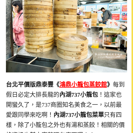
台北平價版鼎泰豐《
鴻鼎小籠包蒸餃館
》
每到
假日必定大排長龍的
內湖737小籠包
！這家也
開蠻久了，是737商圈知名美食之一，
以前最
愛跟同學來吃啊！
內湖737小籠包菜單
只有四
樣，除了小籠包之外也有湯和蒸餃！相關的價