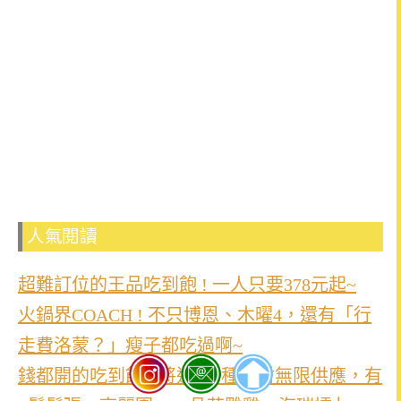
人氣閱讀
超難訂位的王品吃到飽 ! 一人只要378元起~
火鍋界COACH ! 不只博恩、木曜4，還有「行
走費洛蒙？」瘦子都吃過啊~
錢都開的吃到飽 ! 將近200種食材無限供應，有