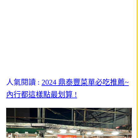
人氣閱讀 :
2024 鼎泰豐菜單必吃推薦~
內行都這樣點最划算 !