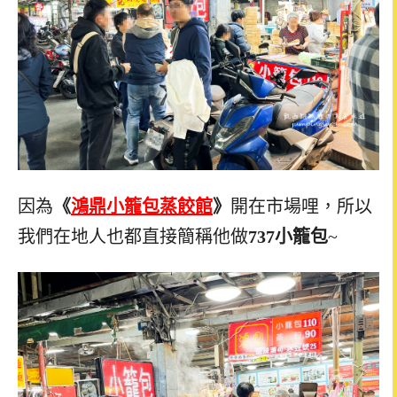
因為
《
鴻鼎小籠包蒸餃館
》
開在市場哩，所以
我們在地人也都直接簡稱他做
737小籠包
~