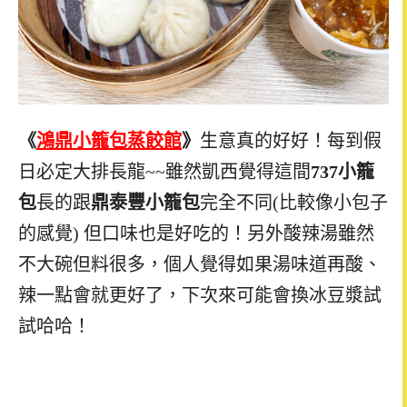
《
鴻鼎小籠包蒸餃館
》
生意真的好好！每到假
日必定大排長龍~~雖然凱西覺得這間
737小籠
包
長的跟
鼎泰豐小籠包
完全不同(比較像小包子
的感覺) 但口味也是好吃的！另外酸辣湯雖然
不大碗但料很多，個人覺得如果湯味道再酸、
辣一點會就更好了，下次來可能會換冰豆漿試
試哈哈！