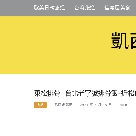
Skip
歐美日韓旅遊
台灣旅遊
信義區美食
to
content
凱
東松排骨 | 台北老字號排骨飯~近
凱西跳跳糖
2024 年 3 月 15 日
0
食記