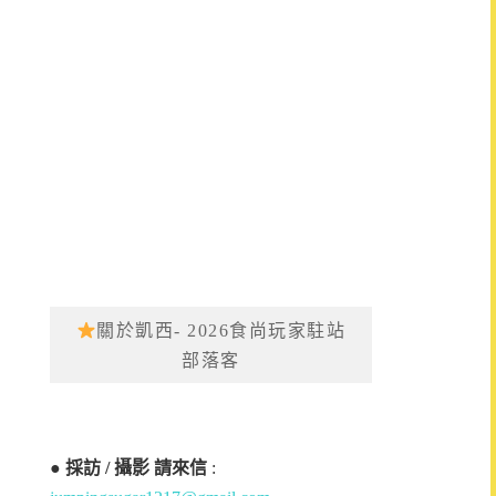
關於凱西- 2026食尚玩家駐站
部落客
●
採訪 / 攝影 請來信
: