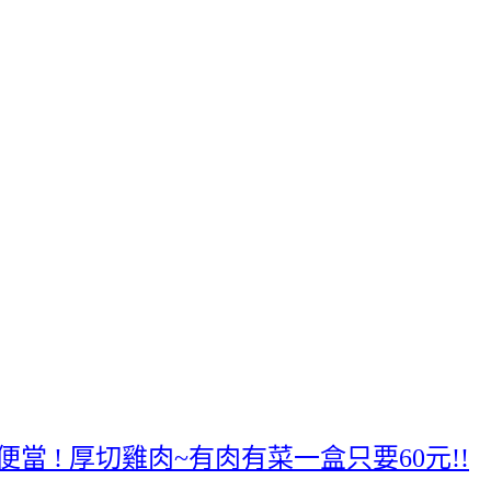
當 ! 厚切雞肉~有肉有菜一盒只要60元!!