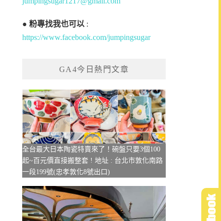
jumpingsugar1217@gmail.com
●
粉專找我也可以
:
https://www.facebook.com/jumpingsugar
GA4今日熱門文章
全台最大日本陶瓷特賣來了！碗盤只要3個100
起~百元價直接搬整套 ! 地址 : 台北市敦化南路
一段199號(忠孝敦化8號出口)