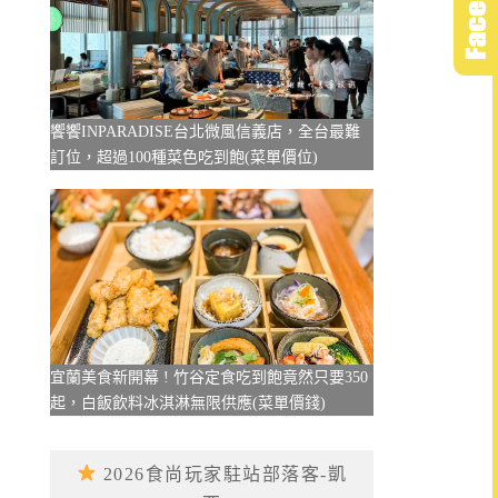
饗饗INPARADISE台北微風信義店，全台最難
訂位，超過100種菜色吃到飽(菜單價位)
宜蘭美食新開幕 ! 竹谷定食吃到飽竟然只要350
起，白飯飲料冰淇淋無限供應(菜單價錢)
2026食尚玩家駐站部落客-凱