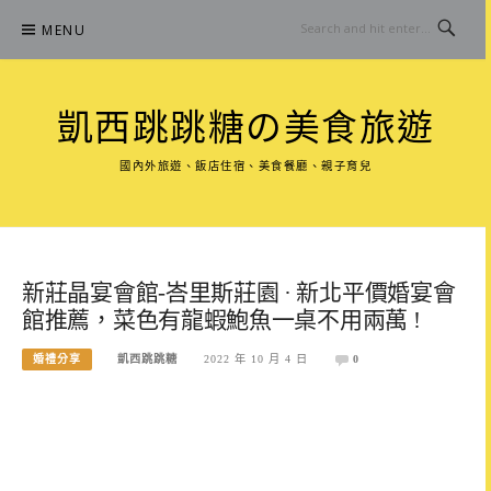
Skip
MENU
to
content
凱西跳跳糖の美食旅遊
國內外旅遊、飯店住宿、美食餐廳、親子育兒
新莊晶宴會館-峇里斯莊園 · 新北平價婚宴會
館推薦，菜色有龍蝦鮑魚一桌不用兩萬 !
婚禮分享
凱西跳跳糖
2022 年 10 月 4 日
0