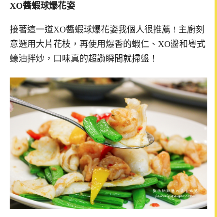
XO醬蝦球爆花姿
接著這一道XO醬蝦球爆花姿我個人很推薦 ! 主廚刻
意選用大片花枝，再使用爆香的蝦仁、XO醬和粵式
蠔油拌炒，口味真的超讚瞬間就掃盤！