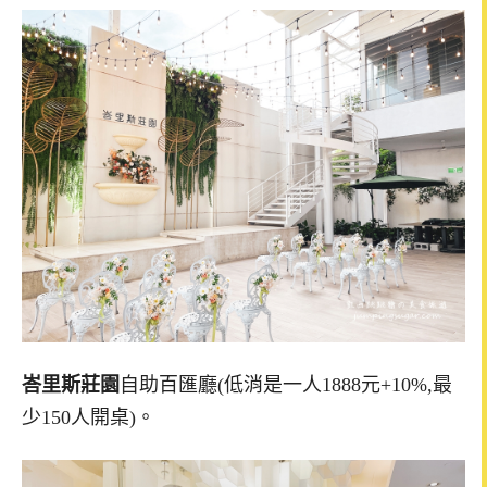
峇里斯莊園
自助百匯廳(低消是一人1888元+10%,最
少150人開桌)。