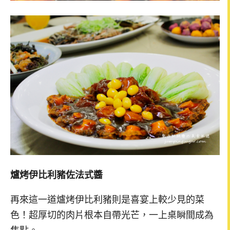
爐烤伊比利豬佐法式醬
再來這一道爐烤伊比利豬則是喜宴上較少見的菜
色！超厚切的肉片根本自帶光芒，一上桌瞬間成為