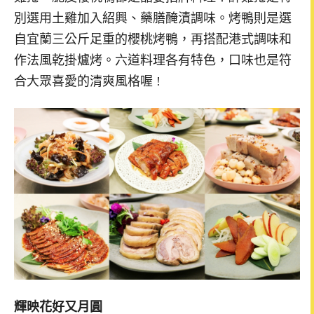
別選用土雞加入紹興、藥膳醃漬調味。烤鴨則是選
自宜蘭三公斤足重的櫻桃烤鴨，再搭配港式調味和
作法風乾掛爐烤。六道料理各有特色，口味也是符
合大眾喜愛的清爽風格喔 !
輝映花好又月圓