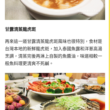
甘露清蒸龍虎斑
再來這一道甘露清蒸龍虎斑風味也很特別，食材是
台灣本地的新鮮龍虎斑，加入泰國魚露和洋蔥高湯
烹調，清蒸完後再淋上自製的魚醬油，味道相較一
般魚料理更清爽不死鹹。