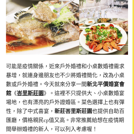
可能是疫情關係，近來戶外婚禮和小桌數婚禮需求
暴增，就連身邊朋友也不少將婚禮簡化，改為小桌
數或戶外婚禮。今天就來分享一間
新北平價婚宴會
館
《
峇里斯莊園
》。這裡不只提供大、小桌數婚宴
場地，也有漂亮的戶外證婚區。菜色選擇上也有彈
性，除了中式喜宴，
新莊峇里斯莊園
也提供自助百
匯廳，價格親民cp值又高。非常推薦給想在疫情期
間舉辦婚禮的新人，可以列入考慮喔！