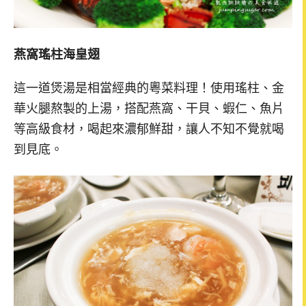
燕窩瑤柱海皇翅
這一道煲湯是相當經典的粵菜料理！使用瑤柱、金
華火腿熬製的上湯，搭配燕窩、干貝、蝦仁、魚片
等高級食材，喝起來濃郁鮮甜，讓人不知不覺就喝
到見底。