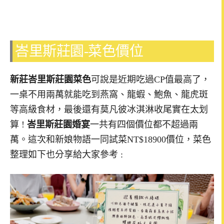
峇里斯莊園-菜色價位
新莊峇里斯莊園菜色
可說是近期吃過CP值最高了，
一桌不用兩萬就能吃到燕窩、龍蝦、鮑魚、龍虎斑
等高級食材，最後還有莫凡彼冰淇淋收尾實在太划
算 !
峇里斯莊園婚宴
一共有四個價位都不超過兩
萬。這次和新娘物語一同試菜NT$18900價位，菜色
整理如下也分享給大家參考 :