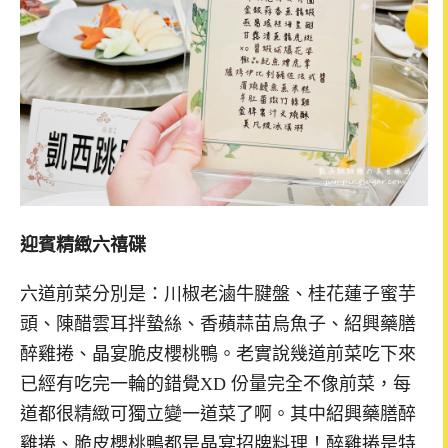
迎賓精緻六禧碟
六道前菜分別是：川椒老滷牛腱盤、桂花蓮子蜜芋
頭、陳醋雲耳拌蟄絲、香蘋蒜苗烏魚子、紹興藥膳
醉雞捲、晶宴脆皮櫻桃鴨。老實說幾道前菜吃下來
已經有吃完一輪的錯覺XD 份量完全不像前菜，每
道都很精緻可獨立變一道菜了啊。其中紹興藥膳醉
雞捲、脆皮櫻桃鴨都是晶宴招牌料理！醉雞捲是特