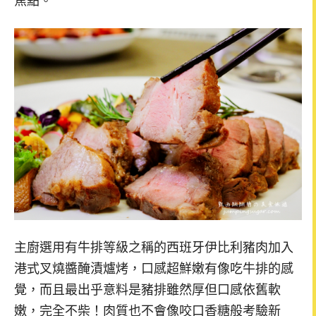
焦點。
主廚選用有牛排等級之稱的西班牙伊比利豬肉加入
港式叉燒醬醃漬爐烤，口感超鮮嫩有像吃牛排的感
覺，而且最出乎意料是豬排雖然厚但口感依舊軟
嫩，完全不柴！肉質也不會像咬口香糖般考驗新