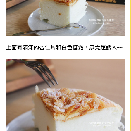
上面有滿滿的杏仁片和白色糖霜，感覺超誘人~~