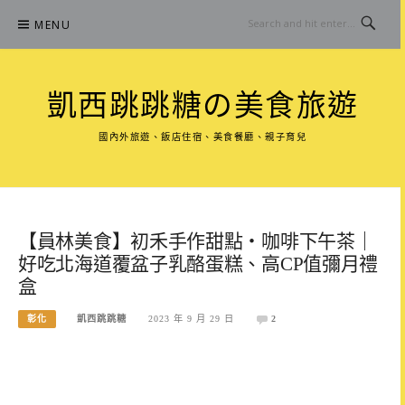
Skip
MENU
to
content
凱西跳跳糖の美食旅遊
國內外旅遊、飯店住宿、美食餐廳、親子育兒
【員林美食】初禾手作甜點‧咖啡下午茶｜
好吃北海道覆盆子乳酪蛋糕、高CP值彌月禮
盒
彰化
凱西跳跳糖
2023 年 9 月 29 日
2