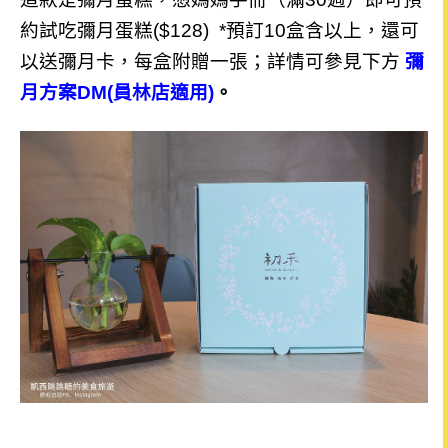
約試吃彌月蛋糕($128) *預訂10盒含以上，還可
以送彌月卡，每盒附贈一張；詳情可參見下方
彌
月方案DM(員林店適用)
。