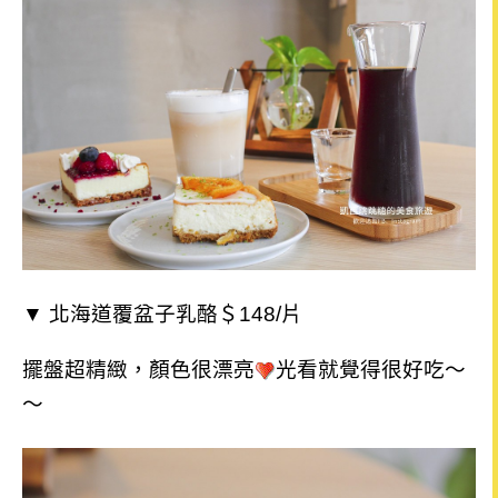
▼ 北海道覆盆子乳酪＄148/片
擺盤超精緻，顏色很漂亮
光
看就覺得很好吃～
～