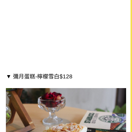
▼ 彌月蛋糕-檸檬雪白$128