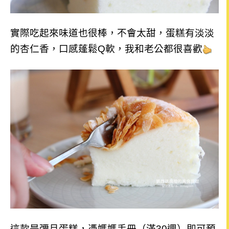
實際吃起來味道也很棒，不會太甜，蛋糕有淡淡
的杏仁香，口感蓬鬆Q軟，我和老公都很喜歡
這款是彌月蛋糕，憑媽媽手冊（滿30週）即可預