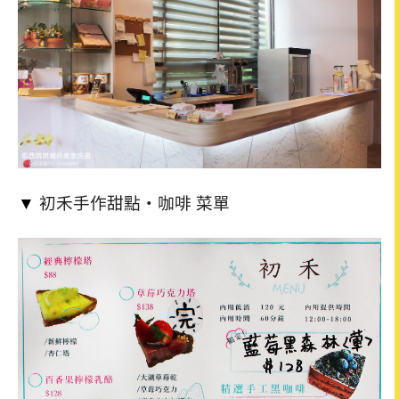
▼
初禾手作甜點‧咖啡 菜單