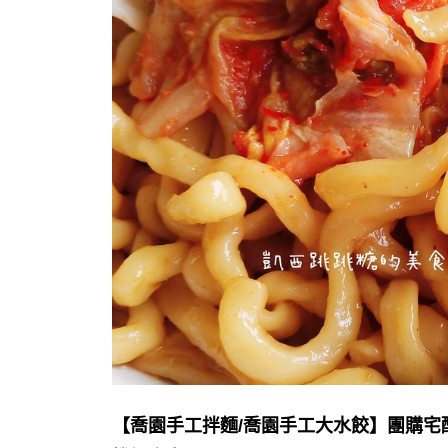
【喬園手工拌麵/喬園手工大水餃】團購宅