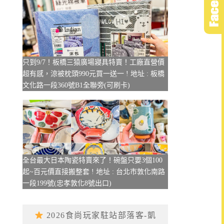
只到9/7！板橋三猿廣場寢具特賣！工廠直營價
超有感，涼被枕頭990元買一送一 ! 地址 : 板橋
文化路一段360號B1全聯旁(可刷卡)
全台最大日本陶瓷特賣來了！碗盤只要3個100
起~百元價直接搬整套 ! 地址 : 台北市敦化南路
一段199號(忠孝敦化8號出口)
2026食尚玩家駐站部落客-凱