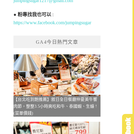
jumpingsugar1217@gmail.com
●
粉專找我也可以
:
https://www.facebook.com/jumpingsugar
GA4今日熱門文章
【台北吃到飽推薦】敘日全日餐廳仲夏美牛饗
肉節，整整3.5小時爽吃和牛、泰國蝦、生蠔 !
(菜單價錢)