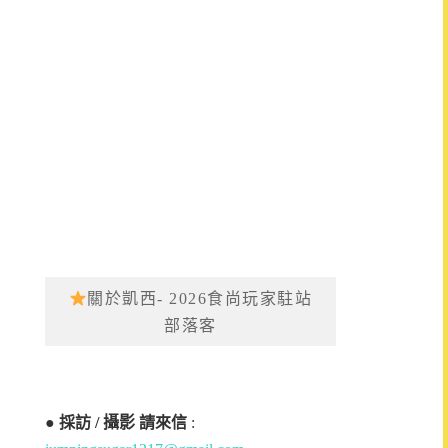
關於凱西- 2026食尚玩家駐站
部落客
●
採訪 / 攝影 請來信
: