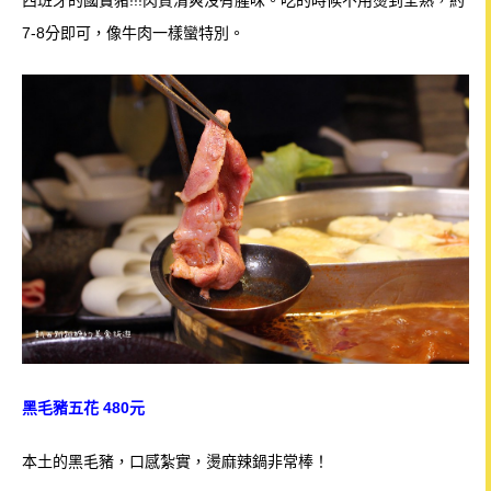
西班牙的國寶豬!!!肉質清爽沒有腥味。吃的時候不用燙到全熟，約
7-8分即可，像牛肉一樣蠻特別。
黑毛豬五花 480元
本土的黑毛豬，口感紮實，燙麻辣鍋非常棒！