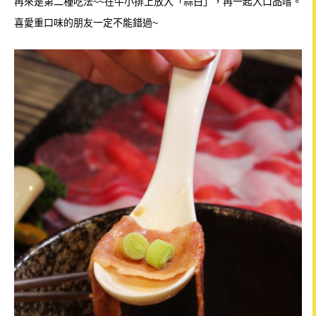
再來是第二種吃法~~在牛小排上放入「蒜白」，再一起入口品嚐。
喜愛重口味的朋友一定不能錯過~