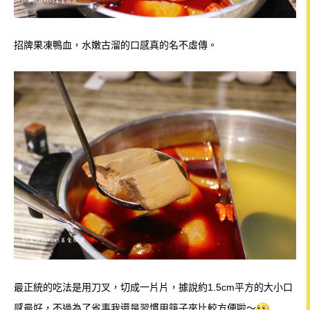
招牌果凍鴨血，水嫩古溜的口感真的名不虛傳。
最正統的吃法是用刀叉，切成一片片，據說約1.5cm平方的大小口
感最好，不過為了省事我還是習慣用筷子夾比較方便啦～