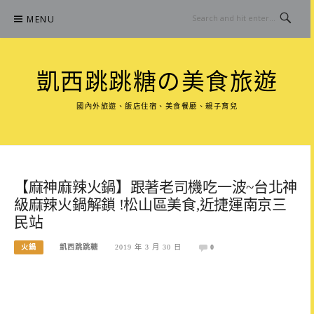
Skip
MENU
to
content
凱西跳跳糖の美食旅遊
國內外旅遊、飯店住宿、美食餐廳、親子育兒
【麻神麻辣火鍋】跟著老司機吃一波~台北神
級麻辣火鍋解鎖 !松山區美食,近捷運南京三
民站
火鍋
凱西跳跳糖
2019 年 3 月 30 日
0