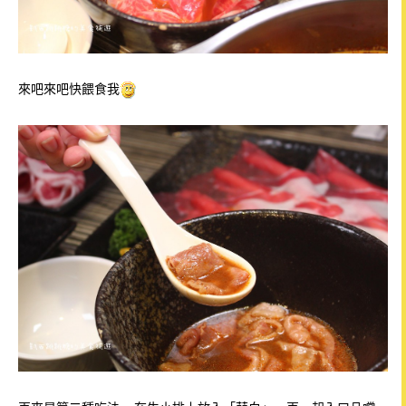
來吧來吧快餵食我