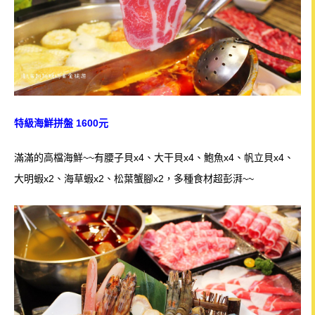
特級海鮮拼盤 1600元
滿滿的高檔海鮮~~有腰子貝x4
、大干貝x4、鮑魚x4、帆立貝x4、
大明蝦x2、海草蝦x2、松葉蟹腳x2，多種食材
超彭湃~~