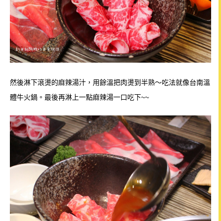
然後淋下滾燙的麻辣湯汁，用餘溫把肉燙到半熟～吃法就像台南溫
體牛火鍋。最後再淋上一點麻辣湯一口吃下~~