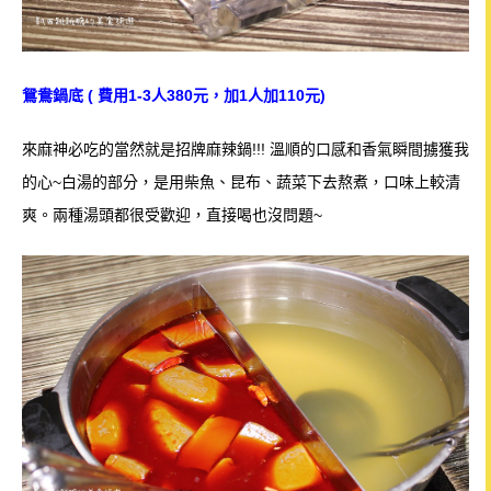
鴛鴦鍋底 ( 費用1-3人380元，加1人加110元)
來麻神必吃的當然就是招牌麻辣鍋!!! 溫順的口感和香氣瞬間擄獲我
的心~白湯的部分，是用柴魚、昆布、蔬菜下去熬煮，口味上較清
爽。兩種湯頭都很受歡迎，直接喝也沒問題~