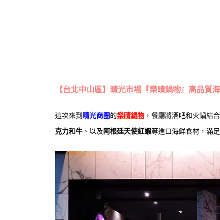
【台北中山區】晴光市場『樂晴鍋物』高品質海
這次來到
晴光商圈
的
樂晴鍋物
，餐廳將酒吧和火鍋結合
克力和牛
、以及
阿根廷天使紅蝦
等進口海鮮食材，滿足