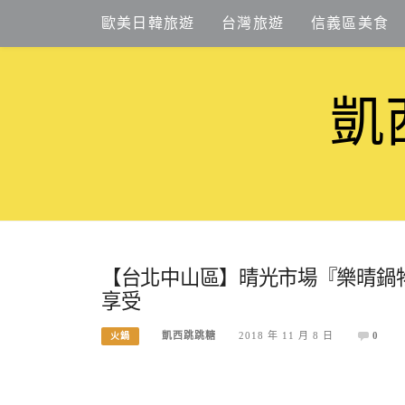
Skip
歐美日韓旅遊
台灣旅遊
信義區美食
to
content
凱
【台北中山區】晴光市場『樂晴鍋
享受
凱西跳跳糖
2018 年 11 月 8 日
0
火鍋