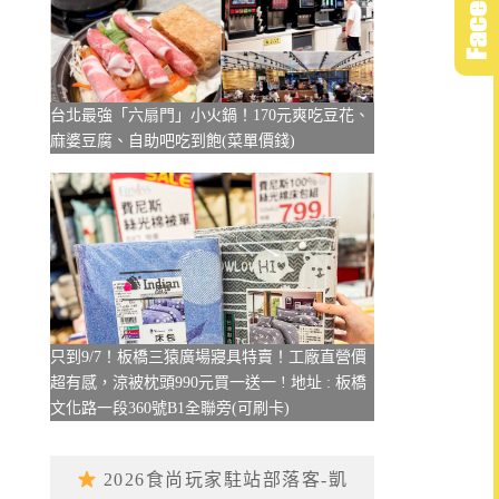
台北最強「六扇門」小火鍋！170元爽吃豆花、
麻婆豆腐、自助吧吃到飽(菜單價錢)
只到9/7！板橋三猿廣場寢具特賣！工廠直營價
超有感，涼被枕頭990元買一送一 ! 地址 : 板橋
文化路一段360號B1全聯旁(可刷卡)
2026食尚玩家駐站部落客-凱