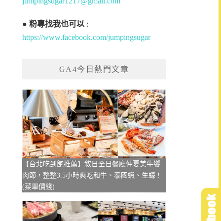
jumpingsugar1217@gmail.com
●
粉專找我也可以
:
https://www.facebook.com/jumpingsugar
GA4今日熱門文章
【台北吃到飽推薦】敘日全日餐廳仲夏美牛饗
肉節，整整3.5小時爽吃和牛、泰國蝦、生蠔 !
(菜單價錢)