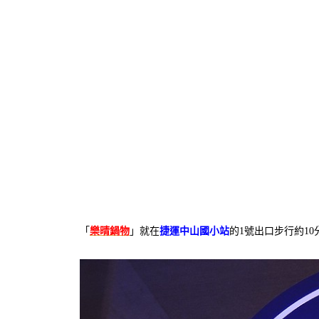
「
樂晴鍋物
」就在
捷運中山國小站
的1號出口步行約10