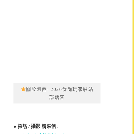
關於凱西- 2026食尚玩家駐站
部落客
●
採訪 / 攝影 請來信
: