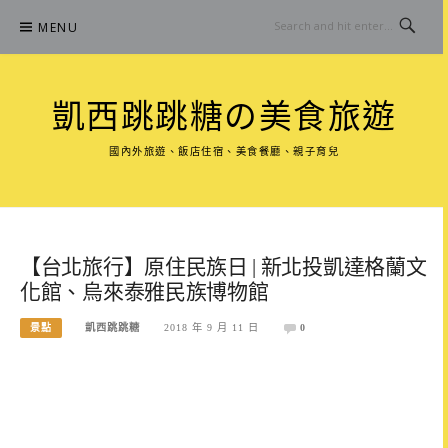
Skip
MENU
to
content
凱西跳跳糖の美食旅遊
國內外旅遊、飯店住宿、美食餐廳、親子育兒
【台北旅行】原住民族日 | 新北投凱達格蘭文
化館、烏來泰雅民族博物館
景點
凱西跳跳糖
2018 年 9 月 11 日
0