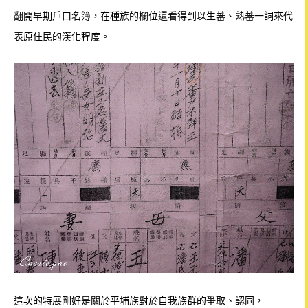
翻開早期戶口名簿，在種族的欄位還看得到以生蕃、熟蕃一詞來代
表原住民的漢化程度。
這次的特展剛好是關於平埔族對於自我族群的爭取、認同，