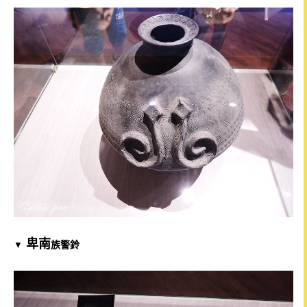
卑南
族警鈴
▼