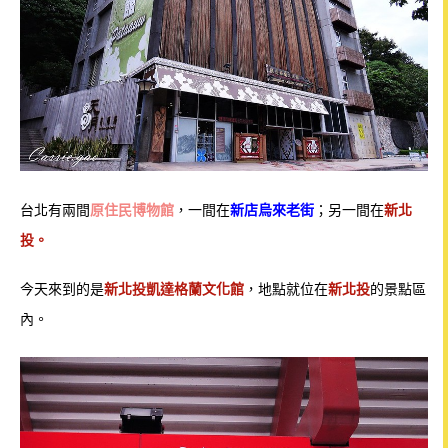
台北有兩間
原住民博物館
，一間在
新店烏來老街
；另一間在
新北
投。
今天來到的是
新北投凱達格蘭文化館
，地點就位在
新北投
的景點區
內。