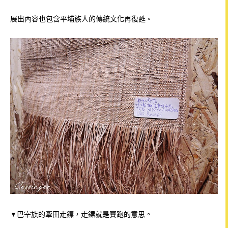
展出內容也
包含平埔族人的傳統文化再復甦。
巴宰族的牽田走鏢，走鏢就是賽跑的意思。
▼