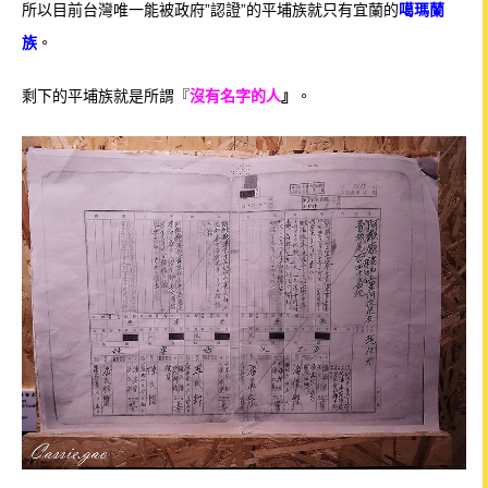
所以
目前台灣
唯一能被政府”認證”的平埔族就只有宜蘭的
噶瑪蘭
族
。
剩下的平埔族就是所謂『
沒有名字的人
』
。