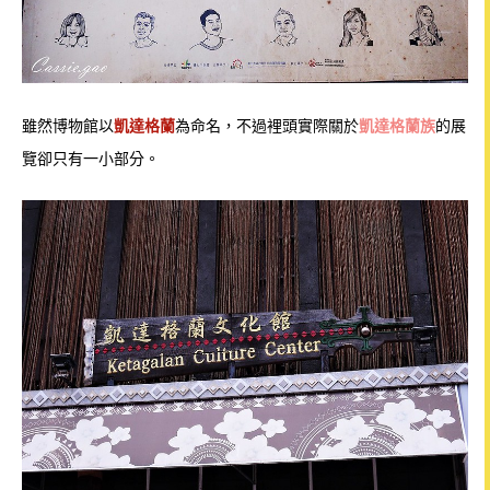
雖然博物館以
凱達格蘭
為命名，不過裡頭實際關於
凱達格蘭族
的展
覽卻只有一小部分。