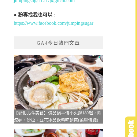
jumpingsugar1217@gmail.com
●
粉專找我也可以
:
https://www.facebook.com/jumpingsugar
GA4今日熱門文章
【彰化北斗美食】億品鍋平價小火鍋180起，附
涼麵、沙拉、豆花冰品飲料吃到爽(菜單價錢)