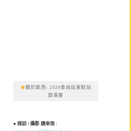
關於凱西- 2026食尚玩家駐站
部落客
●
採訪 / 攝影 請來信
: