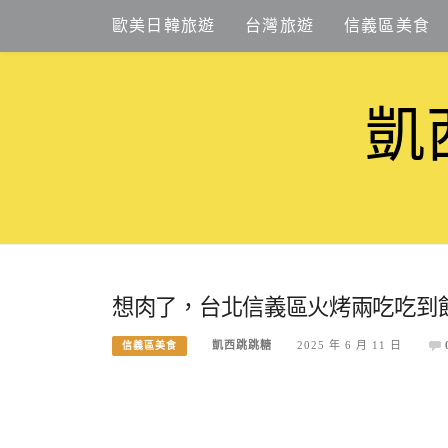
Skip
歐美日韓旅遊
台灣旅遊
信義區美食
to
content
凱
想肉了，台北信義區火烤兩吃吃到飽，
凱西跳跳糖
2025 年 6 月 11 日
信義區美食