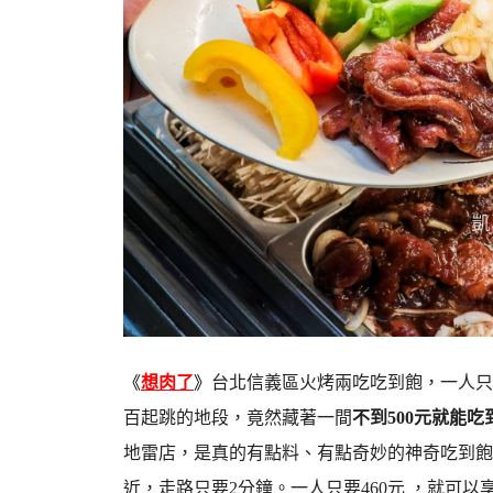
《
想肉了
》
台北信義區火烤兩吃吃到飽，一人只要
百起跳的地段，竟然藏著一間
不到500元就能吃
地雷店，是真的有點料、有點奇妙的神奇吃到飽
近，走路只要2分鐘。一人只要460元 ，就可