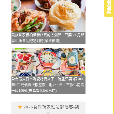
貴族世家板橋板新店真的太划算 ! 只要380元起
享牛排自助吧吃到飽(菜單價錢)
全台最大日本陶瓷特賣來了！碗盤只要3個100
起~百元價直接搬整套 ! 地址 : 台北市敦化南路
一段199號(忠孝敦化8號出口)
2026食尚玩家駐站部落客-凱
西