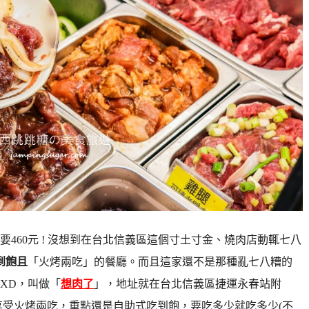
460元 ! 沒想到在台北信義區這個寸土寸金、燒肉店動輒七八
到飽且
「火烤兩吃」的餐廳。而且這家還不是那種亂七八糟的
XD，叫做「
想肉了
」，地址就在台北信義區捷運永春站附
以享受火烤兩吃，重點還是自助式吃到飽，要吃多少就吃多少(不