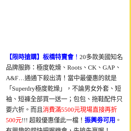
【限時搶購】板橋特賣會
！
20多款美國知名
品牌服飾：極度乾燥、Roots、CK、GAP、
A&F…通通下殺出清！當中最優惠的就是
「Superdry極度乾燥」，不論男女外套、短
袖、短褲全部買一送一；包包、拖鞋配件只
要六折。而且
消費滿5500元現場直接再折
500元
!!! 超殺優惠僅此一檔！
振興劵可用
。
有興趣的趕快把握機會，先搶先贏喔！