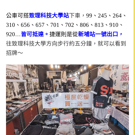
公車可搭
致理科技大學站
下車，
99、245、264、
310、656、657、701、702、806、813、910、
920…
皆可抵達。
捷運則是從
新埔站一號出口，
往致理科技大學方向步行約
五分鐘，就可以看到
招牌～