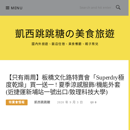
Skip
MENU
to
content
凱西跳跳糖の美食旅遊
國內外旅遊、飯店住宿、美食餐廳、親子育兒
【只有兩周】板橋文化路特賣會「Superdry極
度乾燥」買一送一 ! 夏季涼感服飾/機能外套
(近捷運新埔站一號出口/致理科技大學)
特賣會情報
凱西跳跳糖
2020 年 9 月 3 日
0