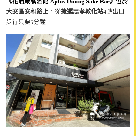
《
花酒蔵
餐酒館
Aplus Dining Sake Bar
》
位於
大安區安和路
上，從
捷運忠孝敦化站
4
號出口
步行只要
5
分鐘。