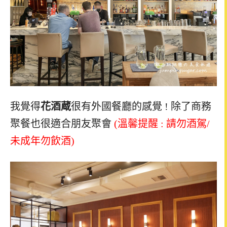
我覺得
花酒蔵
很有外國餐廳的感覺 ! 除了商務
聚餐也很適合朋友聚會
(溫馨提醒 : 請勿酒駕/
未成年勿飲酒)