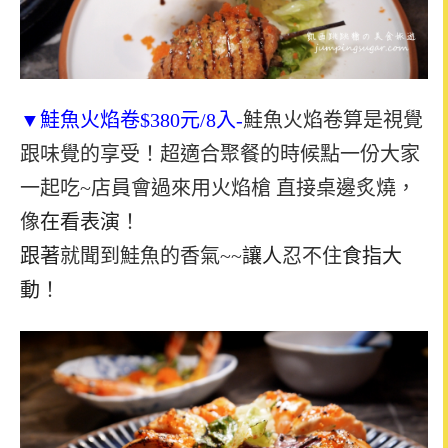
▼鮭魚火焰卷$380元/8入-
鮭魚火焰卷算是視覺
跟味覺的享受！
超適合聚餐的時候點一份大家
一起吃
~
店員會過來用火焰槍
直接桌邊炙燒
，
像
在看表演
！
跟著
就聞到鮭魚的香氣
~~
讓人
忍不住
食指大
動
！