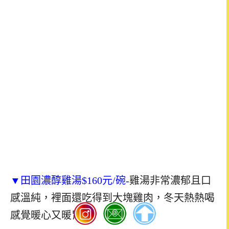
▼田園濃醇雞湯
$160
元
/
碗-
雞湯非常濃郁且口
感溫純，裡面還吃得到大塊雞肉，冬天熱熱喝
感覺暖心又暖胃！