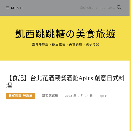
Skip
MENU
to
content
凱西跳跳糖の美食旅遊
國內外旅遊、飯店住宿、美食餐廳、親子育兒
【食記】台北花酒蔵餐酒館Aplus 創意日式料
理
日式料理/居酒屋
凱西跳跳糖
2023 年 7 月 14 日
0