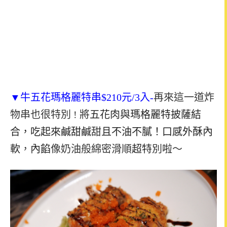
▼牛五花瑪格麗特串$210元/3入-
再來這一道炸
物串也很特別
!
將
五花肉與瑪格麗特披薩結
合，吃起來鹹甜鹹
甜
且不油不膩！口感外酥內
軟
，
內餡
像奶油般綿密滑順
超特
別
啦
～