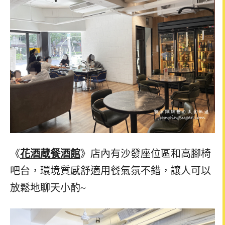
《
花酒蔵餐酒館
》店內有沙發座位區和高腳椅
吧台，環境質感舒適用餐氣氛不錯，讓人可以
放鬆地聊天小酌~