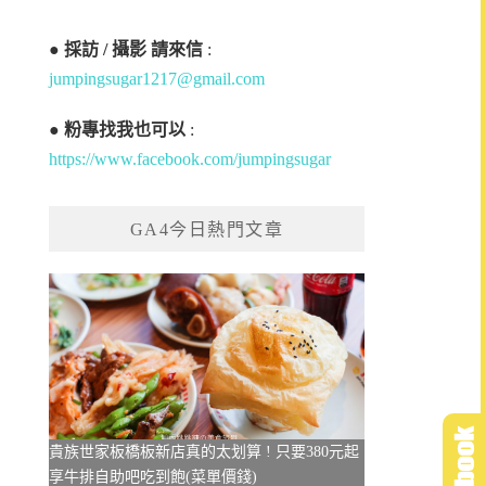
●
採訪 / 攝影 請來信
:
jumpingsugar1217@gmail.com
●
粉專找我也可以
:
https://www.facebook.com/jumpingsugar
GA4今日熱門文章
貴族世家板橋板新店真的太划算 ! 只要380元起
享牛排自助吧吃到飽(菜單價錢)