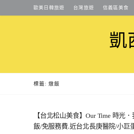
Skip
歐美日韓旅遊
台灣旅遊
信義區美食
to
content
凱
標籤:
燉飯
【台北松山美食】Our Time 時
飯/免服務費.近台北長庚醫院/小巨