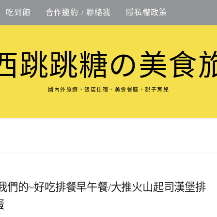
吃到飽
合作邀約 / 聯絡我
隱私權政策
西跳跳糖の美食
國內外旅遊、飯店住宿、美食餐廳、親子育兒
光．我們的~好吃排餐早午餐/大推火山起司漢堡排
蛋