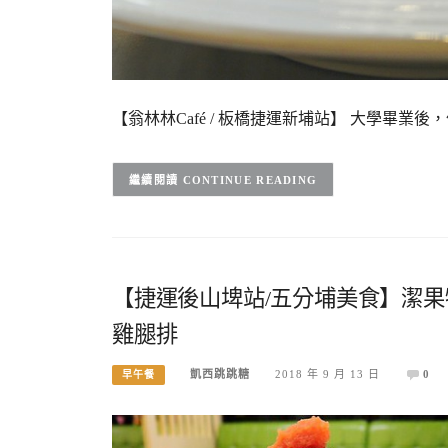
【翁林林Café / 板橋捷運新埔站】 大學畢業後
CONTINUE READING
【捷運後山埤站/五分埔美食】潔果
雞腿排
凱西跳跳糖
2018 年 9 月 13 日
0
早午餐