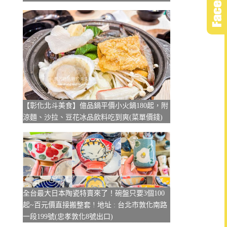
【彰化北斗美食】億品鍋平價小火鍋180起，附
涼麵、沙拉、豆花冰品飲料吃到爽(菜單價錢)
全台最大日本陶瓷特賣來了！碗盤只要3個100
起~百元價直接搬整套 ! 地址 : 台北市敦化南路
一段199號(忠孝敦化8號出口)