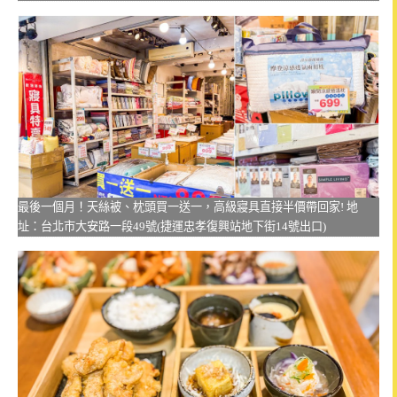
最後一個月！天絲被、枕頭買一送一，高級寢具直接半價帶回家! 地
址：台北市大安路一段49號(捷運忠孝復興站地下街14號出口)