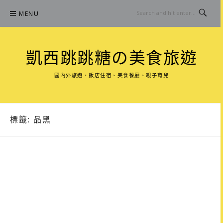
Skip
MENU
to
content
凱西跳跳糖の美食旅遊
國內外旅遊、飯店住宿、美食餐廳、親子育兒
標籤:
品黑