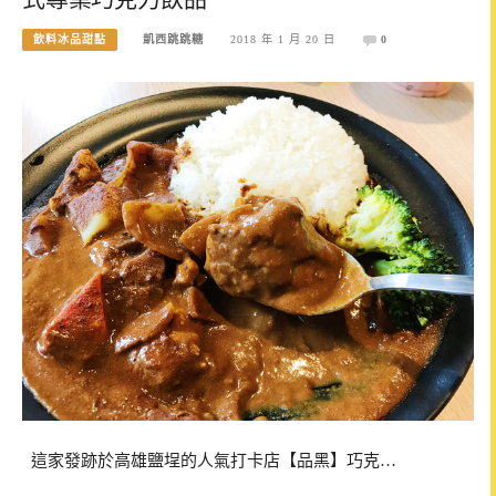
飲料冰品甜點
凱西跳跳糖
2018 年 1 月 20 日
0
這家發跡於高雄鹽埕的人氣打卡店【品黑】巧克…