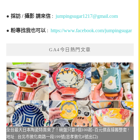
●
採訪 / 攝影 請來信
:
jumpingsugar1217@gmail.com
●
粉專找我也可以
:
https://www.facebook.com/jumpingsugar
GA4今日熱門文章
全台最大日本陶瓷特賣來了！碗盤只要3個100起~百元價直接搬整套 !
地址 : 台北市敦化南路一段199號(忠孝敦化8號出口)