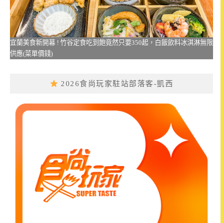
宜蘭美食新開幕 ! 竹谷定食吃到飽竟然只要350起，白飯飲料冰淇淋無限
供應(菜單價錢)
2026食尚玩家駐站部落客-凱西