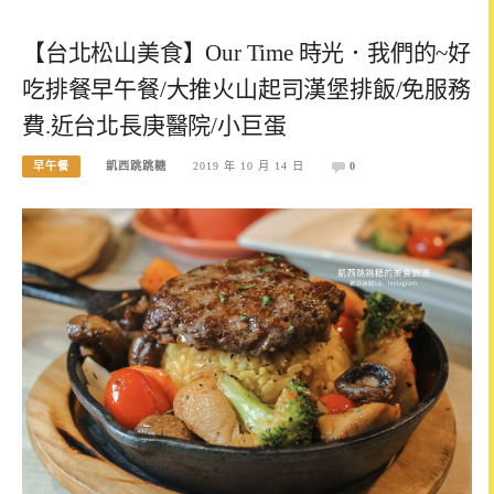
【台北松山美食】Our Time 時光．我們的~好
吃排餐早午餐/大推火山起司漢堡排飯/免服務
費.近台北長庚醫院/小巨蛋
早午餐
凱西跳跳糖
2019 年 10 月 14 日
0