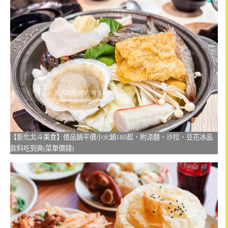
【彰化北斗美食】億品鍋平價小火鍋180起，附涼麵、沙拉、豆花冰品
飲料吃到爽(菜單價錢)