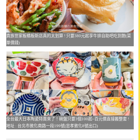
貴族世家板橋板新店真的太划算 ! 只要380元起享牛排自助吧吃到飽(菜
單價錢)
全台最大日本陶瓷特賣來了！碗盤只要3個100起~百元價直接搬整套 !
地址 : 台北市敦化南路一段199號(忠孝敦化8號出口)