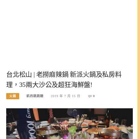
台北松山 | 老撈麻辣鍋 新派火鍋及私房料
理，35兩大沙公及超狂海鮮盤!
火鍋
凱西跳跳糖
2019 年 7 月 15 日
0