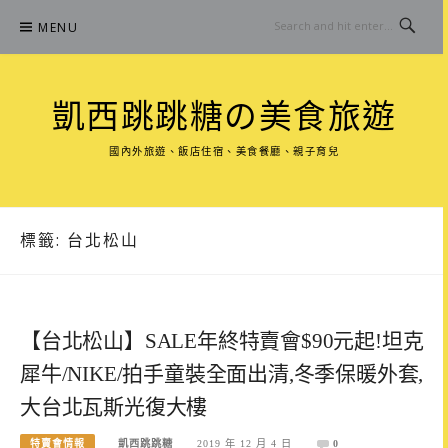
Skip
MENU
to
content
凱西跳跳糖の美食旅遊
國內外旅遊、飯店住宿、美食餐廳、親子育兒
標籤:
台北松山
【台北松山】SALE年終特賣會$90元起!坦克
犀牛/NIKE/拍手童裝全面出清,冬季保暖外套,
大台北瓦斯光復大樓
特賣會情報
凱西跳跳糖
2019 年 12 月 4 日
0