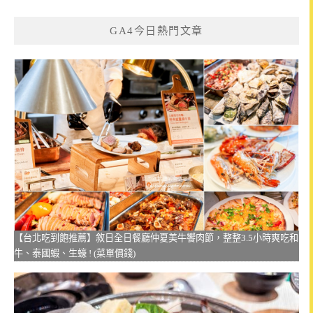
GA4今日熱門文章
【台北吃到飽推薦】敘日全日餐廳仲夏美牛饗肉節，整整3.5小時爽吃和
牛、泰國蝦、生蠔 ! (菜單價錢)