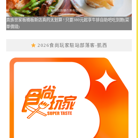
貴族世家板橋板新店真的太划算 ! 只要380元起享牛排自助吧吃到飽(菜
單價錢)
2026食尚玩家駐站部落客-凱西