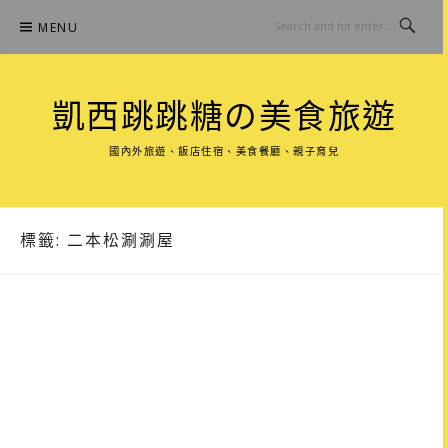
Skip
MENU
to
content
凱西跳跳糖の美食旅遊
國內外旅遊、飯店住宿、美食餐廳、親子育兒
標籤:
二本松涮涮屋