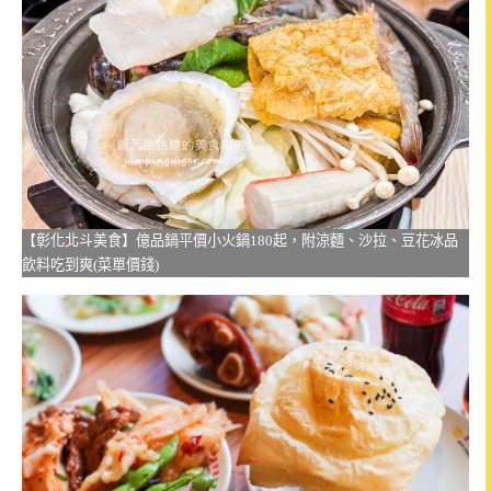
【彰化北斗美食】億品鍋平價小火鍋180起，附涼麵、沙拉、豆花冰品
飲料吃到爽(菜單價錢)