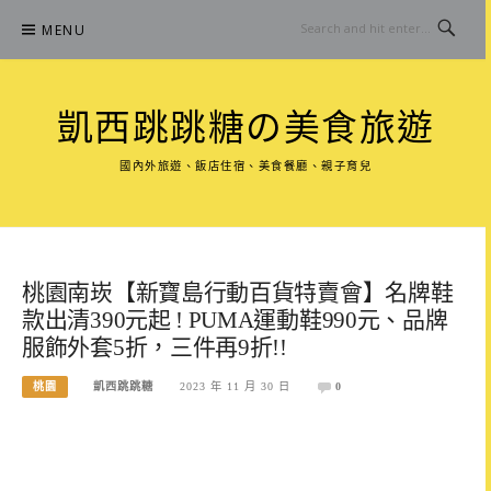
Skip
MENU
to
content
凱西跳跳糖の美食旅遊
國內外旅遊、飯店住宿、美食餐廳、親子育兒
桃園南崁【新寶島行動百貨特賣會】名牌鞋
款出清390元起 ! PUMA運動鞋990元、品牌
服飾外套5折，三件再9折!!
桃園
凱西跳跳糖
2023 年 11 月 30 日
0