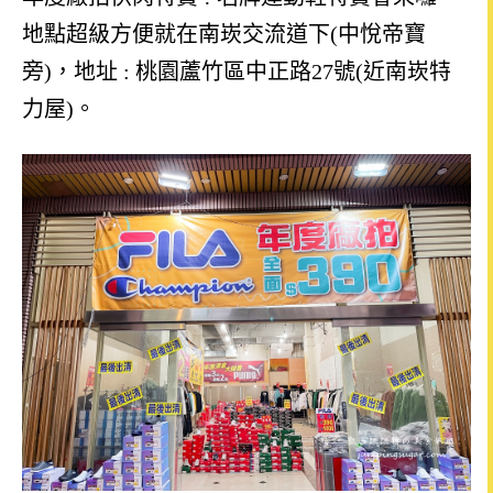
地點超級方便就在南崁交流道下(中悅帝寶
旁)，地址
: 桃園蘆竹區中正路27號
(近南崁特
力屋)
。