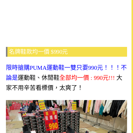
名牌鞋款均一價 $990元
限時搶購
PUMA運動鞋一雙只要990元！！！不
論是
運動鞋、休閒鞋
全部均一價 : 9
90元!!!
大
家不用辛苦看標價，太爽了
！