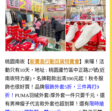
桃園南崁【
新寶島行動百貨特賣會
】來囉！活
動只有10天，地址 : 桃園蘆竹區中正路27號(近
南崁特力屋)。名牌鞋款出清390元起！秋冬服
飾也很好買！品牌
服飾外套5折，三件再打9
折！
PUMA羽絨外套/厚外套一件只要千元，還
有男神瘦子代言款外套也超划算！還有
限時搶