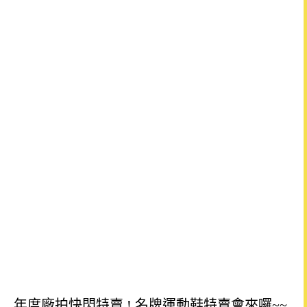
年度廠拍快閃特賣 ! 名牌運動鞋特賣會來囉~~