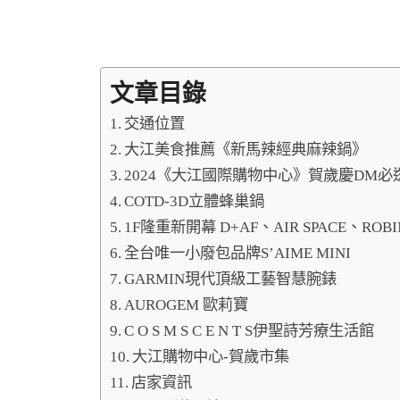
文章目錄
交通位置
大江美食推薦《新馬辣經典麻辣鍋》
2024《大江國際購物中心》賀歲慶DM
COTD-3D立體蜂巢鍋
1F隆重新開幕 D+AF、AIR SPACE、ROB
全台唯一小廢包品牌S’AIME MINI
GARMIN現代頂級工藝智慧腕錶
AUROGEM 歐莉寶
C O S M S C E N T S伊聖詩芳療生活館
大江購物中心-賀歲市集
店家資訊