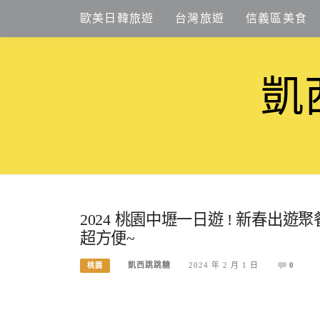
Skip
歐美日韓旅遊
台灣旅遊
信義區美食
to
content
凱
2024 桃園中壢一日遊 ! 新春
超方便~
凱西跳跳糖
2024 年 2 月 1 日
0
桃園