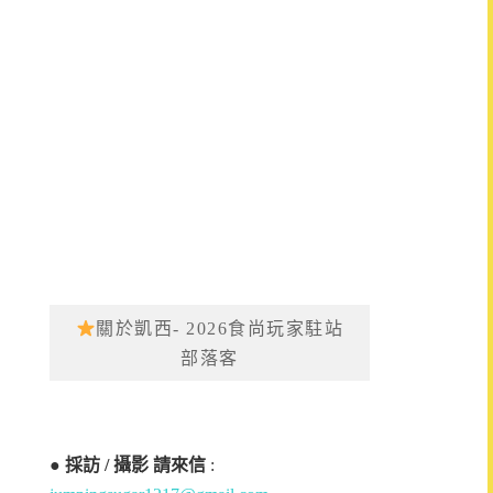
關於凱西- 2026食尚玩家駐站
部落客
●
採訪 / 攝影 請來信
: