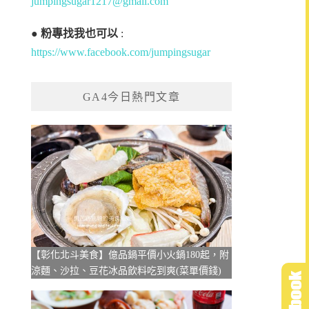
jumpingsugar1217@gmail.com
●
粉專找我也可以
:
https://www.facebook.com/jumpingsugar
GA4今日熱門文章
【彰化北斗美食】億品鍋平價小火鍋180起，附
涼麵、沙拉、豆花冰品飲料吃到爽(菜單價錢)