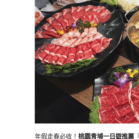
年假走春必收！
桃園青埔一日遊推薦