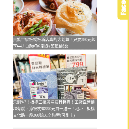
貴族世家板橋板新店真的太划算 ! 只要380元起
享牛排自助吧吃到飽(菜單價錢)
只到9/7！板橋三猿廣場寢具特賣！工廠直營價
超有感，涼被枕頭990元買一送一 ! 地址 : 板橋
文化路一段360號B1全聯旁(可刷卡)