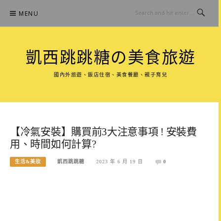
Skip
MENU
to
content
凱西跳跳糖の美食旅遊
國內外旅遊、飯店住宿、美食餐廳、親子育兒
【冷氣安裝】購買前3大注意事項 ! 安裝費
用、時間如何計算?
生活&美妝
凱西跳跳糖
2023 年 6 月 19 日
0