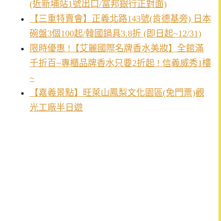
(近新埔站1號出口/富邦銀行正對面)
【三重特賣會】正義北路143號(肯德基旁) 日本
碗盤3個100起/韓國鍋具3.8折 (即日起~12/31)
限時優惠 !【艾麗國際名牌香水美妝】全館滿
千折百~專櫃品牌香水只要2折起 ! 信義威秀1樓
~
【嘉義景點】旺萊山鳳梨文化園區(免門票)觀
光工廠半日遊