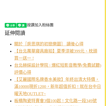
按讚加入粉絲團
延伸閱讀
關於［房思琪的初戀樂園］ 讀後心得
【台北萬華寢具廠拍】夏季涼被399元、枕頭
買一送一 !
台北赫綵設計學院 | 爆紅短影音教學(免費試聽)
評價心得
【艾麗國際名牌香水美妝】年終出清大特價，
滿10000現折1200，新年超值折扣 ! 就在台中日
曜天地OUTLET~
板橋陶瓷特賣會3個100起 ! 文化路一段349號