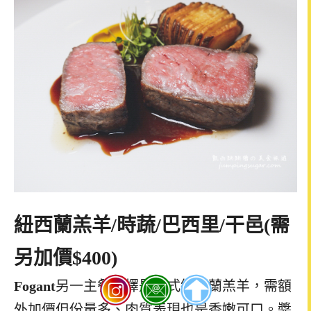
紐西蘭羔羊
/
時蔬
/
巴西里
/
干邑
(
需
另加價
$400)
Fogant
另一主餐選擇是法式紐西蘭羔羊，需額
外加價但
份量多、肉質表現也是香嫩可口。醬