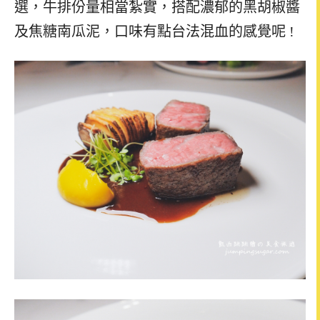
選，牛排份量相當紮實，搭配濃郁的黑胡椒醬
及焦糖南瓜泥，口味有點台法混血的感覺呢 !