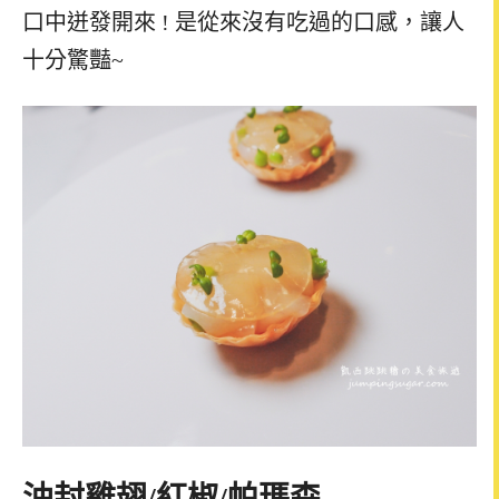
口中迸發開來
!
是從來沒有吃過的口感，讓人
十分驚豔~
油封雞翅
/
紅椒
/
帕瑪森