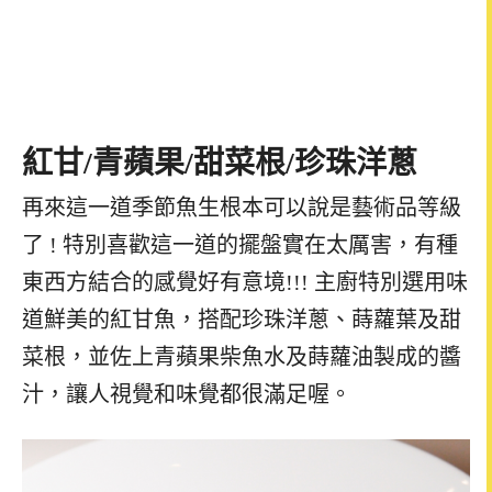
紅甘
/青
蘋果
/
甜菜根
/
珍珠洋蔥
再來這一道季節魚生根本可以說是藝術品等級
了 ! 特別喜歡這一道的擺盤實在太厲害，有種
東西方結合的感覺好有意境!!! 主廚特別選用味
道鮮美的紅甘魚，搭配珍珠洋蔥、蒔蘿葉及甜
菜根，並佐上青蘋果柴魚水及蒔蘿油製成的醬
汁，讓人視覺和味覺都很滿足喔。