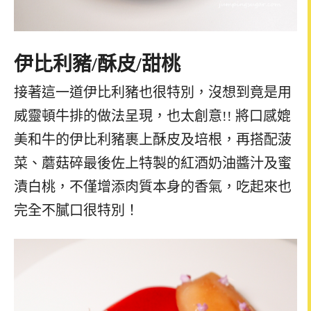
伊比利豬
/
酥皮
/
甜桃
接著這一道伊比利豬也很特別，沒想到竟是用
威靈頓牛排的做法呈現，也太創意!! 將口感媲
美和牛的伊比利豬裹上酥皮及培根，再搭配菠
菜、蘑菇碎最後佐上特製的紅酒奶油醬汁及蜜
漬白桃，不僅增添肉質本身的香氣，吃起來也
完全不膩口很特別！