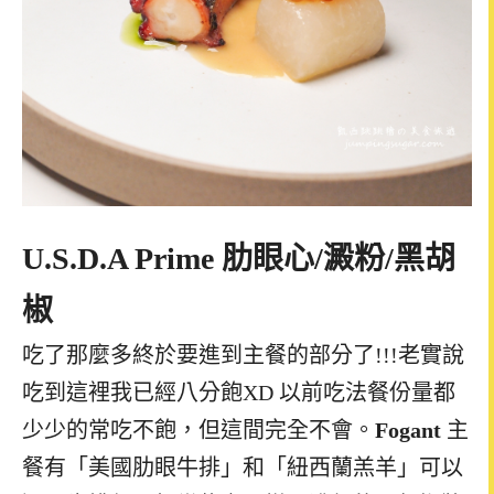
U.S.D.A Prime
肋眼心
/
澱粉
/
黑胡
椒
吃了那麼多終於要進到主餐的部分了
!!!
老實說
吃到這裡我已經八分飽
XD
以前吃法餐份量都
少少的常吃不飽，但這間完全不會。
Fogant
主
餐有「美國肋眼牛排」和「紐西蘭羔羊」可以