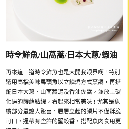
時令鮮魚
/
山萵蒿
/
日本大蔥
/
蝦油
再來這一道時令鮮魚也是大開我眼界啊
! 特別
選用高檔美味馬頭魚以立鱗燒方式烹調，再搭
配日本大蔥、山茼蒿泥及香油佐醬，並放上碳
化過的蒔蘿點綴，看起來相當美味 ! 尤其是
魚
鱗部分最讓人驚喜，層層立起的鱗片不僅酥脆
可口，還帶有些許的蟹殼香，搭配魚肉食用更