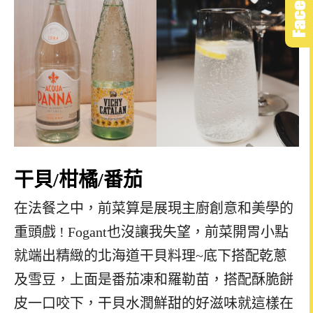
干貝
/
柑橘
/
番茄
在法餐之中，前菜算是展現主廚創意和美學的
重頭戲
! Fogant
也沒讓我失望，前菜開胃小點
就端出精緻的北海道干貝料理~底下搭配乾蔥
及雪豆，上面是番茄凍和羅勒苗，搭配酥脆餅
皮一口咬下，干貝水潤鮮甜的好滋味就這樣在