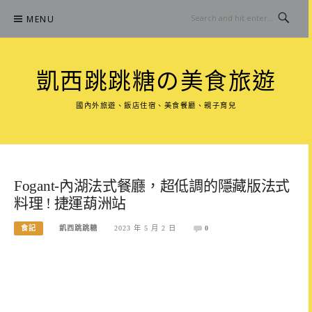
Skip
MENU
to
content
凱西跳跳糖の美食旅遊
國內外旅遊、飯店住宿、美食餐廳、親子育兒
Fogant-內湖法式餐廳，超低調的隱藏版法式
料理 ! 捷運葫洲站
食記
凱西跳跳糖
2023 年 5 月 2 日
0