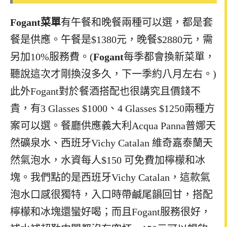
Fogant
菜單
有午餐和晚餐兩種可以選，都是套
餐是供應。午餐是
$1
380
元，晚餐
$2
880
元，需
另加10%服務費。
(
Fogant
每季都會換新菜單，
聽說這次才剛換沒多久，下一季約八月左右。
)
此外Fogant對於餐酒搭配也很講究且價錢不
貴，有3 Glasses $1000、4 Glasses $1250兩種方
案可以選。餐廳供應義大利Acqua Panna普娜天
然礦泉水、西班牙Vichy Catalan 維奇嘉泰蘭天
然氣泡水，水資每人$150 可免費加檸檬和冰
塊。我們點的是西班牙Vichy Catalan，這款氣
泡水口感很獨特，入口時帶鹹尾韻回甘，搭配
檸檬和冰塊還蠻好喝；而且Fogant服務很好，