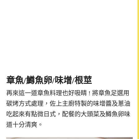
章魚
/
鱒魚卵
/
味增
/
根莖
再來這一道章魚料理也好吸睛 ! 將章魚足選用
碳烤方式處理，佐上主廚特製的味增醬及蔥油
吃起來有點微日式，配餐的大頭菜及鱒魚卵味
道十分清爽。