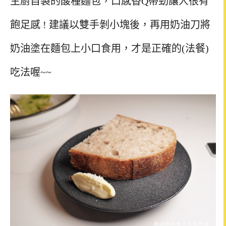
主廚自製的酸種麵包，
口感香
Q
帶勁讓人很有
飽足感 ! 建議
以雙手剝小塊後，再用奶油刀將
奶油塗在麵包上小口食用，才是正確的(法餐)
吃法喔~~