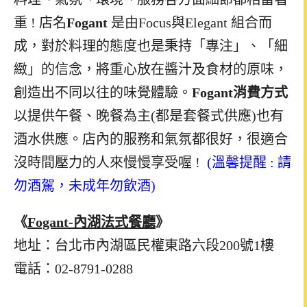
重 ! 店名
Fogant
是由Focus與Elegant 組合而
成，對於料理的態度也是秉持「專注」、「細
緻」的信念，將重心放在醬汁及食材的原味，
創造出不同以往的味覺體驗。
Fogant消費方式
以提供午餐、晚餐為主(都是套餐式供應)也有
酒水供應。店內的服務和氣氛都很好，很適合
沒時間壓力的人來慢慢享受喔 !
(溫馨提醒 : 請
勿酒駕，未成年勿飲酒)
《
Fogant-
內湖法式餐廳
》
地址：台北市內湖區民權東路六段
200
號
1
樓
電話：
02-8791-0288