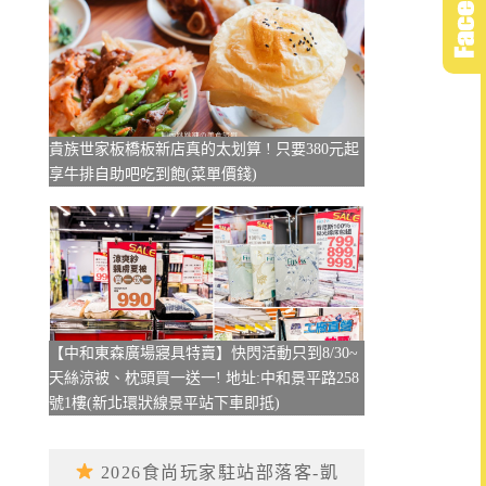
貴族世家板橋板新店真的太划算 ! 只要380元起
享牛排自助吧吃到飽(菜單價錢)
【中和東森廣場寢具特賣】快閃活動只到8/30~
天絲涼被、枕頭買一送一! 地址:中和景平路258
號1樓(新北環狀線景平站下車即抵)
2026食尚玩家駐站部落客-凱