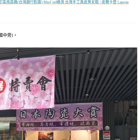
區南昌路(台灣銀行對面) Miof’eel峰淇 台灣手工真皮男女鞋 / 皮爾卡登 Laproie
國中旁)。