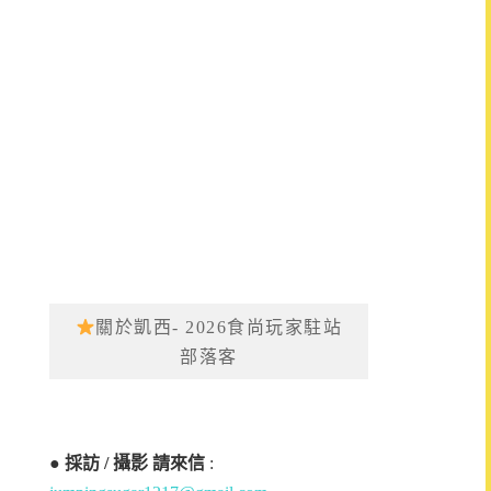
關於凱西- 2026食尚玩家駐站
部落客
●
採訪 / 攝影 請來信
: