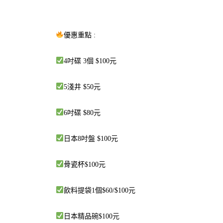
優惠重點 :
4吋碟 3個 $100元
5淺井 $50元
6吋碟 $80元
日本8吋盤 $100元
骨瓷杯$100元
飲料提袋1個$60/$100元
日本精品碗$100元