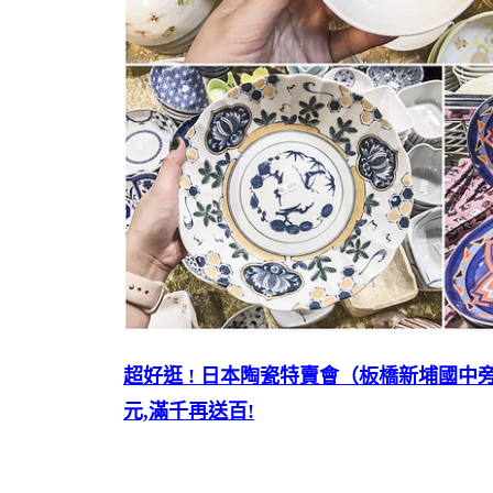
超好逛 ! 日本陶瓷特賣會（板橋新埔國中旁
元,滿千再送百!