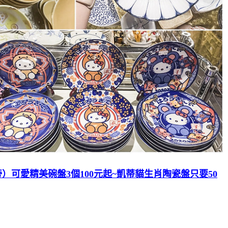
）可愛精美碗盤3個100元起~凱蒂貓生肖陶瓷盤只要50