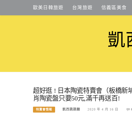
Skip
歐美日韓旅遊
台灣旅遊
信義區美食
to
content
凱
超好逛 ! 日本陶瓷特賣會（板橋新
肖陶瓷盤只要50元,滿千再送百!
凱西跳跳糖
2020 年 4 月 16 日
特賣會情報