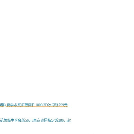
) 夏季水感涼被兩件1000/3D冰涼枕799元
! 凱蒂貓生肖瓷盤50元/東京奧運指定盤290元起