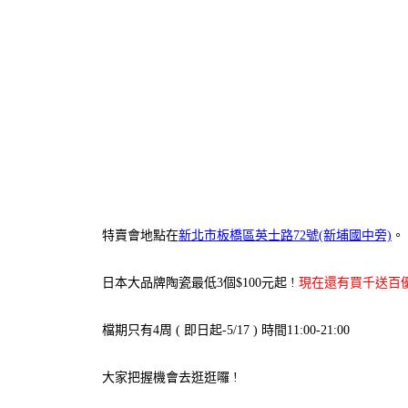
特賣會地點在
新北市板橋區英士路72號(新埔國中旁)
。
日本大品牌陶瓷最低3個$100元起 !
現在還有買千送百優
檔期只有4周 ( 即日起-5/17 ) 時間11:00-21:00
大家把握機會去逛逛囉 !