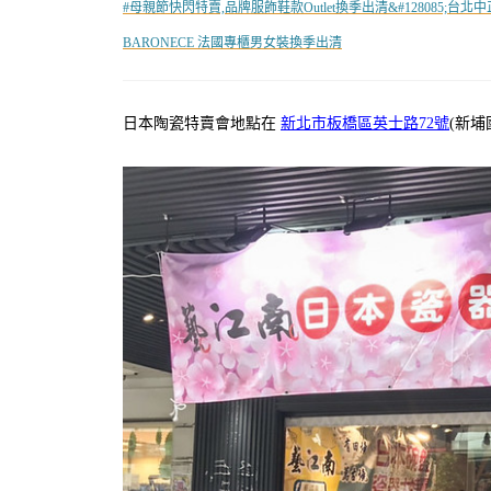
#母親節快閃特賣,品牌服飾鞋款Outlet換季出清&#128085;台北中正
BARONECE 法國專櫃男女裝換季出清
日本陶瓷特賣會地點在
新北市板橋區英士路72號
(新埔