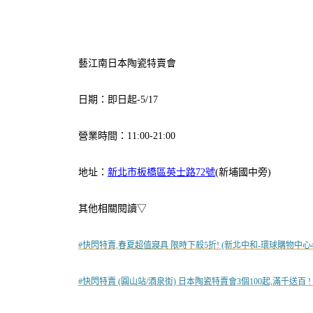
藝江南日本陶瓷特賣會
日期：即日起-5/17
營業時間：11:00-21:00
地址：
新北市板橋區英士路72號
(新埔國中旁)
其他相關閱讀▽
#快閃特賣,春夏超值寢具 限時下殺5折! (新北中和-環球購物中心4樓
#快閃特賣 (圓山站/酒泉街) 日本陶瓷特賣會3個100起,滿千送百 