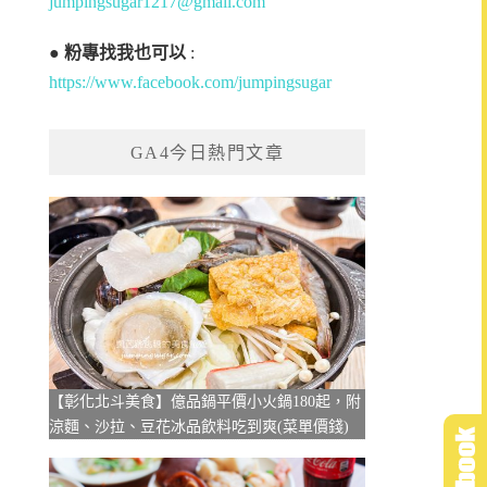
jumpingsugar1217@gmail.com
●
粉專找我也可以
:
https://www.facebook.com/jumpingsugar
GA4今日熱門文章
【彰化北斗美食】億品鍋平價小火鍋180起，附
涼麵、沙拉、豆花冰品飲料吃到爽(菜單價錢)