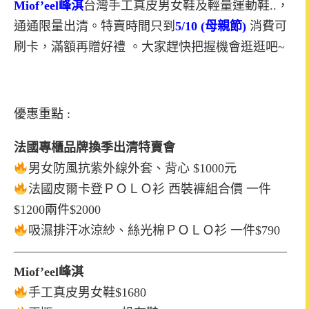
Miof’eel峰淇
台灣手工真皮男女鞋及輕量運動鞋..，
通通限量出清。特賣時間只到
5/10
(母親節)
消費可
刷卡，滿額再贈好禮 。大家趕快把握機會逛逛吧~
優惠重點 :
法國專櫃品牌換季出清特賣會
男女防風抗紫外線外套、背心 $1000元
法國皮爾卡登ＰＯＬＯ衫 西裝褲組合價 一件
$1200兩件$2000
吸濕排汗冰涼紗、絲光棉ＰＯＬＯ衫 一件$790
——————————————————————
Miof’eel峰淇
手工真皮男女鞋$1680