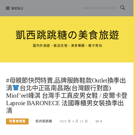
Skip
MENU
to
content
凱西跳跳糖の美食旅遊
國內外旅遊、飯店住宿、美食餐廳、親子育兒
#母親節快閃特賣,品牌服飾鞋款Outlet換季出
清
台北中正區南昌路(台灣銀行對面)
Miof’eel峰淇 台灣手工真皮男女鞋 / 皮爾卡登
Laproie BARONECE 法國專櫃男女裝換季出
清
特賣會情報
凱西跳跳糖
2020 年 4 月 14 日
0