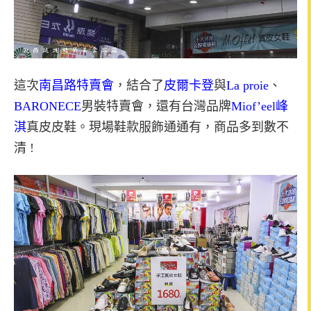
這次
南昌路特賣會
，結合了
皮爾卡登
與
La proie
、
BARONECE
男裝特賣會，還有台灣品牌
Miof’eel峰
淇
真皮皮鞋。現場鞋款服飾通通有，商品多到數不
清 !