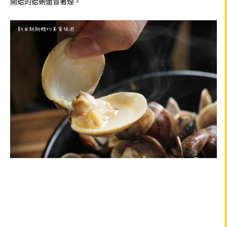
開蛤的蛤蜊還冒著煙。