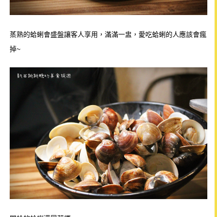
蒸熟的蛤蜊會盛盤讓客人享用，滿滿一盅，愛吃蛤蜊的人應該會瘋
掉~