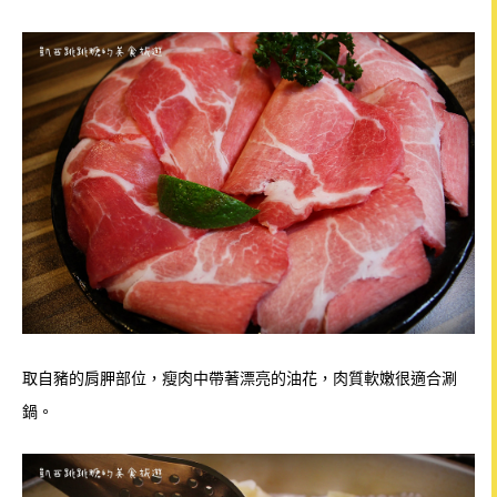
取自豬的肩胛部位，瘦肉中帶著漂亮的油花，肉質軟嫩很適合涮
鍋。