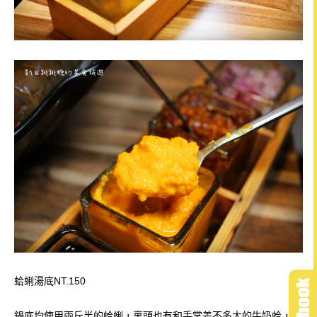
蛤蜊湯底NT.150
鍋底均使用兩斤半的蛤蜊，裏頭也有和手掌差不多大的牛奶蛤，
滿