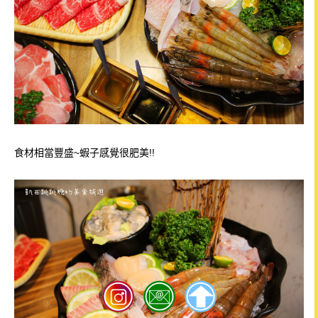
食材相當豐盛~蝦子感覺很肥美!!