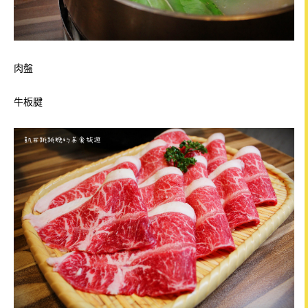
肉盤
牛板腱