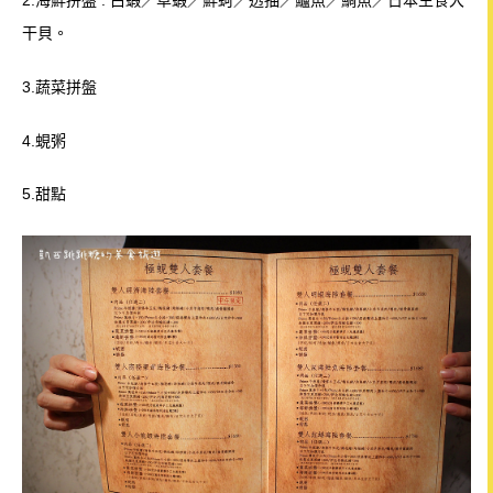
2.海鮮拼盤 : 白蝦／草蝦／鮮蚵／透抽／鱸魚／鯛魚／日本生食大
干貝。
3.蔬菜拼盤
4.蜆粥
5.甜點