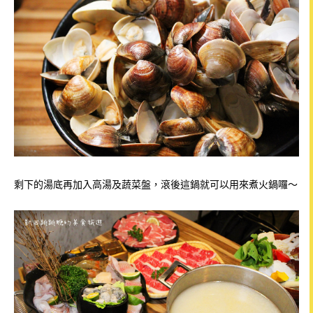
剩下的湯底再加入高湯及蔬菜盤，滾後這鍋就可以用來煮火鍋囉～