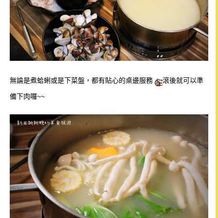
無論是煮蛤蜊或是下菜盤，都有貼心的桌邊服務
滾後就可以準
備下肉囉~~