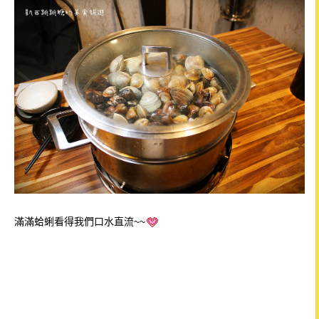
滿滿蛤蜊看得我們口水直流~~