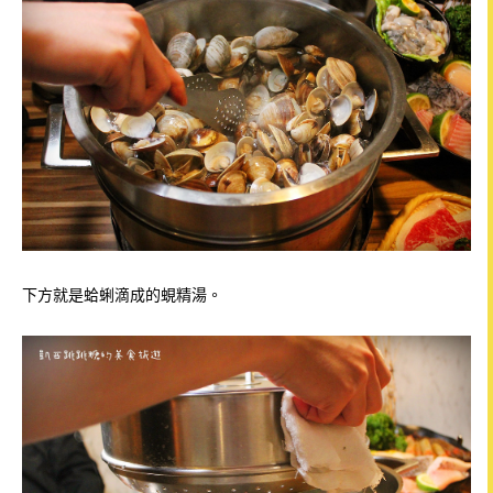
下方就是蛤蜊滴成的蜆精湯
。