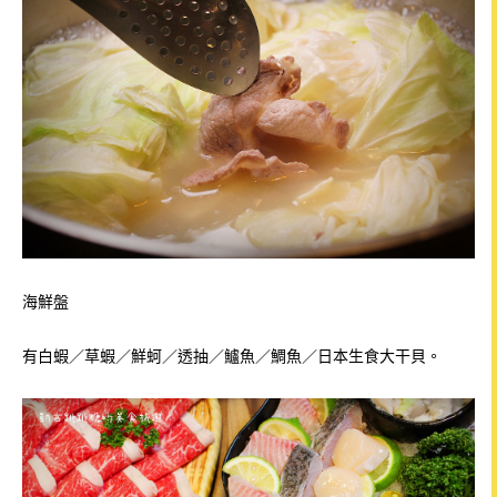
海鮮盤
有白蝦／草蝦／鮮蚵／透抽／鱸魚／鯛魚／日本生食大干貝。