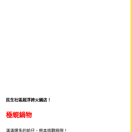
民生社區超浮誇火鍋店！
極蜆鍋物
滿滿爆多的蛤仔，根本挑戰極限！