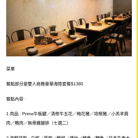
菜單
餐點部分是雙人商務豪華海陸套餐$1380
餐點內容 :
1.肉品 : Prime牛板腱／清修牛五花／梅花豬／培根豬／小羔羊肩
肉／鴨肉／無骨雞腿排（七選二）