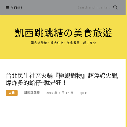
Skip
MENU
to
content
凱西跳跳糖の美食旅遊
國內外旅遊、飯店住宿、美食餐廳、親子育兒
台北民生社區火鍋『極蜆鍋物』超浮誇火鍋,
爆炸多的蛤仔~就是狂！
火鍋
凱西跳跳糖
2019 年 4 月 17 日
0