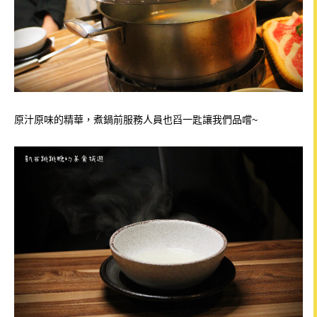
原汁原味的精華，煮鍋前
服務人員也舀一匙讓我們品嚐~