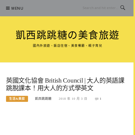
Skip
MENU
to
content
凱西跳跳糖の美食旅遊
國內外旅遊、飯店住宿、美食餐廳、親子育兒
英國文化協會 British Council | 大人的英語課
跳脫課本！用大人的方式學英文
生活&美妝
凱西跳跳糖
2018 年 10 月 3 日
1