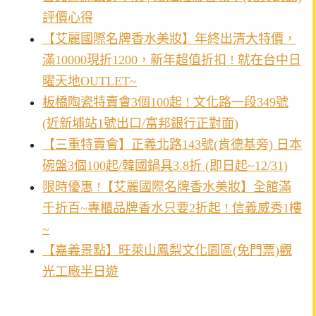
評價心得
【艾麗國際名牌香水美妝】年終出清大特價，
滿10000現折1200，新年超值折扣 ! 就在台中日
曜天地OUTLET~
板橋陶瓷特賣會3個100起 ! 文化路一段349號
(近新埔站1號出口/富邦銀行正對面)
【三重特賣會】正義北路143號(肯德基旁) 日本
碗盤3個100起/韓國鍋具3.8折 (即日起~12/31)
限時優惠 !【艾麗國際名牌香水美妝】全館滿
千折百~專櫃品牌香水只要2折起 ! 信義威秀1樓
~
【嘉義景點】旺萊山鳳梨文化園區(免門票)觀
光工廠半日遊