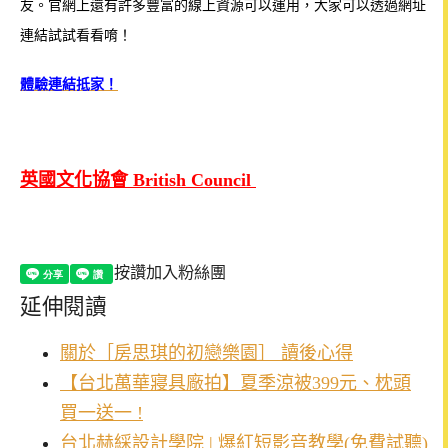
友。
官網上還有許多豐富的線上資源可以運用，大家可以透過網址
連結試試看看唷！
體驗連結抵家！
英國文化協會 British Council
按讚加入粉絲團
延伸閱讀
關於［房思琪的初戀樂園］ 讀後心得
【台北萬華寢具廠拍】夏季涼被399元、枕頭
買一送一 !
台北赫綵設計學院 | 爆紅短影音教學(免費試聽)