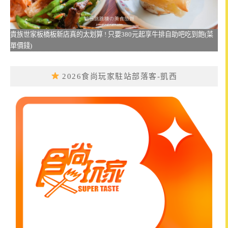
貴族世家板橋板新店真的太划算 ! 只要380元起享牛排自助吧吃到飽(菜
單價錢)
2026食尚玩家駐站部落客-凱西