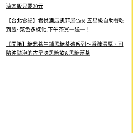
滷肉飯只要20元
【台北食記】君悅酒店凱菲屋Café 五星級自助餐吃
到飽~菜色多樣化,下午茶買一送一！
【開箱】糖鼎養生鋪黑糖茶磚系列～香醇濃厚、可
隨沖隨泡的古早味黑糖飲&黑糖薑茶