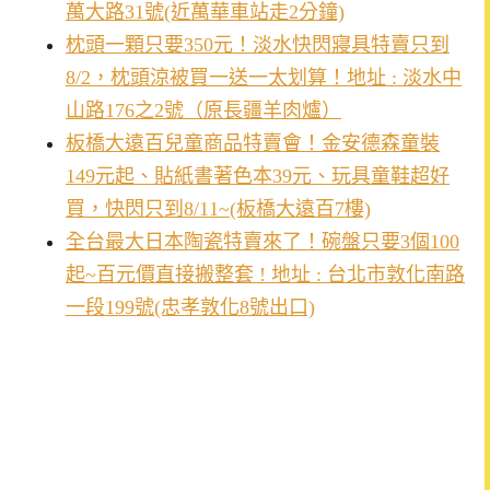
萬大路31號(近萬華車站走2分鐘)
枕頭一顆只要350元！淡水快閃寢具特賣只到
8/2，枕頭涼被買一送一太划算！地址 : 淡水中
山路176之2號（原長疆羊肉爐）
板橋大遠百兒童商品特賣會！金安德森童裝
149元起、貼紙書著色本39元、玩具童鞋超好
買，快閃只到8/11~(板橋大遠百7樓)
全台最大日本陶瓷特賣來了！碗盤只要3個100
起~百元價直接搬整套 ! 地址 : 台北市敦化南路
一段199號(忠孝敦化8號出口)