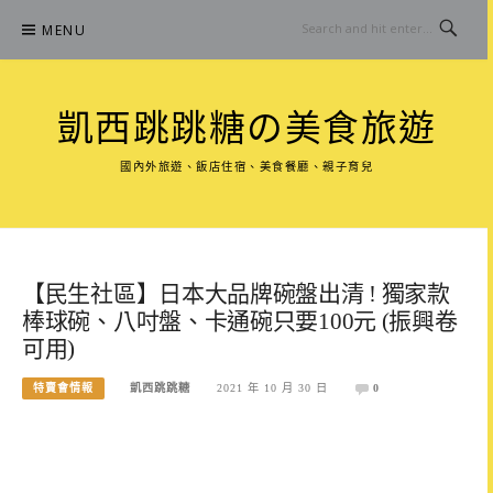
Skip
MENU
to
content
凱西跳跳糖の美食旅遊
國內外旅遊、飯店住宿、美食餐廳、親子育兒
【民生社區】日本大品牌碗盤出清 ! 獨家款
棒球碗、八吋盤、卡通碗只要100元 (振興卷
可用)
特賣會情報
凱西跳跳糖
2021 年 10 月 30 日
0