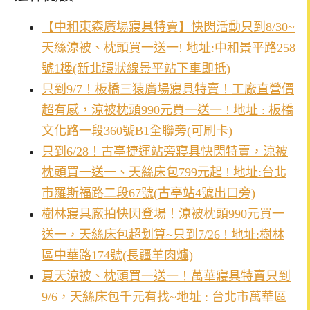
【中和東森廣場寢具特賣】快閃活動只到8/30~
天絲涼被、枕頭買一送一! 地址:中和景平路258
號1樓(新北環狀線景平站下車即抵)
只到9/7！板橋三猿廣場寢具特賣！工廠直營價
超有感，涼被枕頭990元買一送一 ! 地址 : 板橋
文化路一段360號B1全聯旁(可刷卡)
只到6/28！古亭捷運站旁寢具快閃特賣，涼被
枕頭買一送一、天絲床包799元起 ! 地址:台北
市羅斯福路二段67號(古亭站4號出口旁)
樹林寢具廠拍快閃登場！涼被枕頭990元買一
送一，天絲床包超划算~只到7/26 ! 地址:樹林
區中華路174號(長疆羊肉爐)
夏天涼被、枕頭買一送一！萬華寢具特賣只到
9/6，天絲床包千元有找~地址 : 台北市萬華區