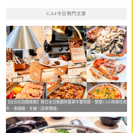
GA4今日熱門文章
【台北吃到飽推薦】敘日全日餐廳仲夏美牛饗肉節，整整3.5小時爽吃和
牛、泰國蝦、生蠔 ! (菜單價錢)