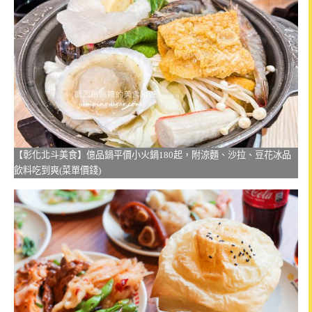
【彰化北斗美食】億品鍋平價小火鍋180起，附涼麵、沙拉、豆花冰品
飲料吃到爽(菜單價錢)