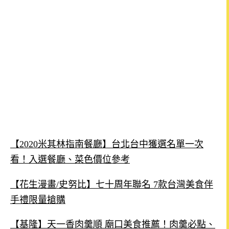
【2020米其林指南餐廳】台北台中獲選名單一次
看！入選餐廳、菜色價位參考
【花生漫畫/史努比】七十周年聯名 7款台灣美食伴
手禮限量搶購
【基隆】天一香肉羹順 廟口美食推薦！肉羹必點、