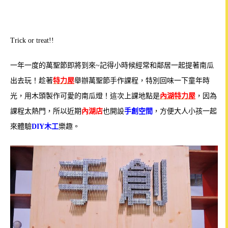
Trick or treat!!
一年一度的萬聖節即將到來~記得小時候經常和鄰居一起提著南瓜
出去玩！趁著
特力屋
舉辦萬聖節手作課程，特別回味一下童年時
光，用木頭製作可愛的南瓜燈！
這次上課地點是
內湖特力屋
，因為
課程太熱門，所以近期
內湖店
也開設
手創空間
，方便大人小孩一起
來體驗
DIY木工
樂趣。