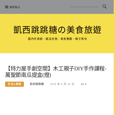
Skip
MENU
to
content
凱西跳跳糖の美食旅遊
國內外旅遊、飯店住宿、美食餐廳、親子育兒
【特力屋手創空間】木工親子DIY手作課程-
萬聖節南瓜提盒(燈)
生活&美妝
凱西跳跳糖
2018 年 9 月 26 日
0