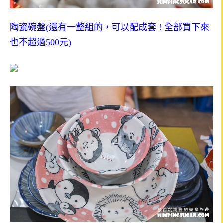
陶瓷碗盤
(
還有一整組的，可以配成套
!
全部買下來
也不超過
500
元
)