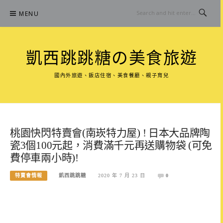
Skip
MENU
to
content
凱西跳跳糖の美食旅遊
國內外旅遊、飯店住宿、美食餐廳、親子育兒
桃園快閃特賣會(南崁特力屋) ! 日本大品牌陶
瓷3個100元起，消費滿千元再送購物袋 (可免
費停車兩小時)!
特賣會情報
凱西跳跳糖
2020 年 7 月 23 日
0