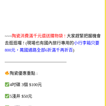
~~~
陶瓷消費
滿千元還
送購物袋
!
大家趕緊把握機會
去逛逛囉
! (
現場也有國內旅行專用的
小行李箱只要
800
元，萬國通路全部
6
折滿千再折百
)
——————————————–
陶瓷優惠重點
:
4
吋碟
3
個
$100
元
5
淺井
$50
元