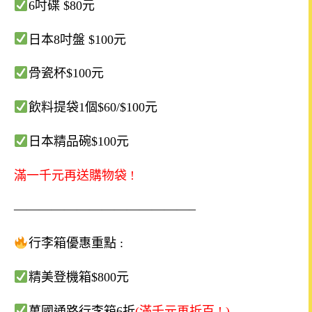
6
吋碟
$80
元
日本
8
吋盤
$100
元
骨瓷杯
$100
元
飲料提袋
1
個
$60/$100
元
日本精品碗
$100
元
滿一千元再送購物袋
!
——————————————–
行李箱優惠重點
:
精美登機箱
$800
元
萬國通路行李箱
6
折
(
滿千元再折百
! )