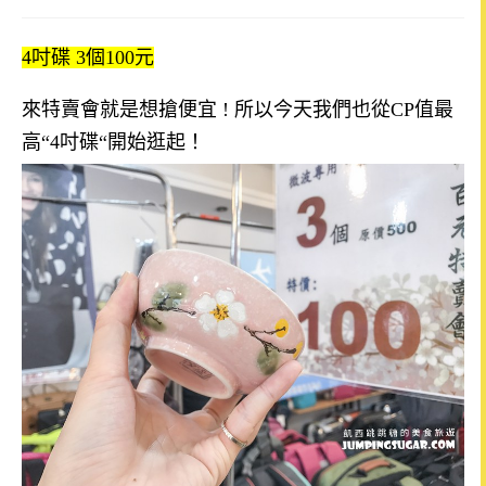
4
吋碟
3
個
100
元
來特賣會就是想搶便宜
!
所以今天我們也從
CP
值最
高
“4
吋碟
“
開始逛起！