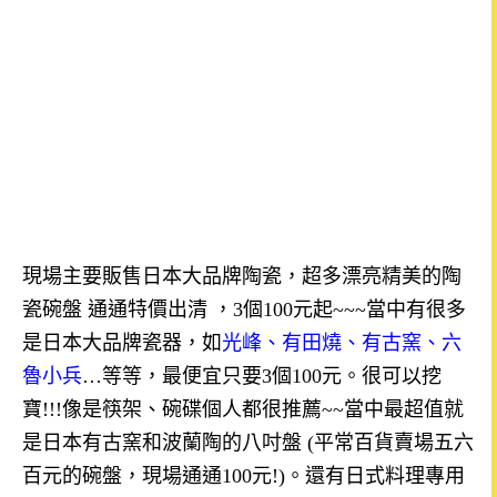
現場主要販售日本大品牌陶瓷，
超多漂亮精美的陶
瓷碗盤
通通特價出清
，
3
個
100
元起
~~~
當中有很多
是日本大品牌瓷器，如
光峰、有田燒、有古窯、六
魯小兵
…
等等，最便宜只要
3
個
100
元。很可以挖
寶
!!!
像是筷架、碗碟個人都很推薦
~~
當中最超值就
是日本有古窯和波蘭陶的八吋盤
(
平常百貨賣場五六
百元的碗盤，現場通通
100
元
!)
。
還有日式料理專用