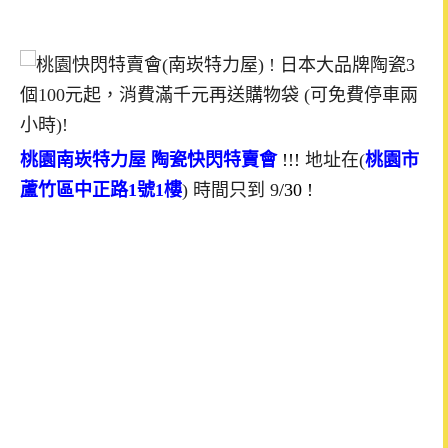
桃園
南崁特力屋
陶瓷快閃特賣會
!!!
地址在
(
桃園市
蘆竹區中正路
1
號
1
樓
)
時間只到 9
/30
!