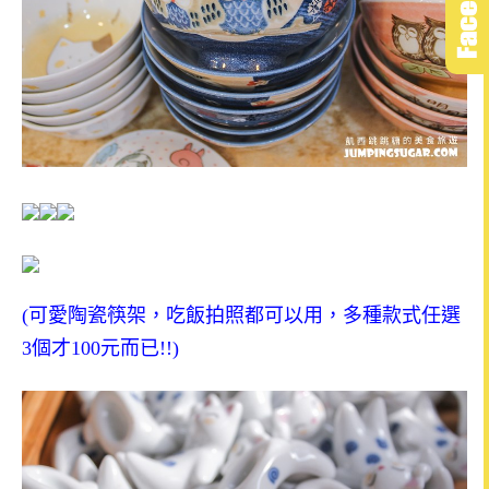
(
可愛陶瓷筷架，吃飯拍照都可以用，多種款式任選
3
個才
100
元而已
!!)