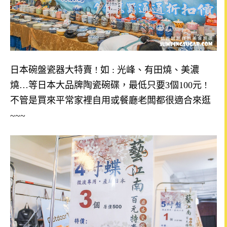
日本碗盤瓷器大特賣
!
如
:
光峰、有田燒、美濃
燒
…
等日本大品牌陶瓷碗碟，最低只要
3
個
100
元
!
不管是買來平常家裡自用或餐廳老闆都很適合來逛
~~~