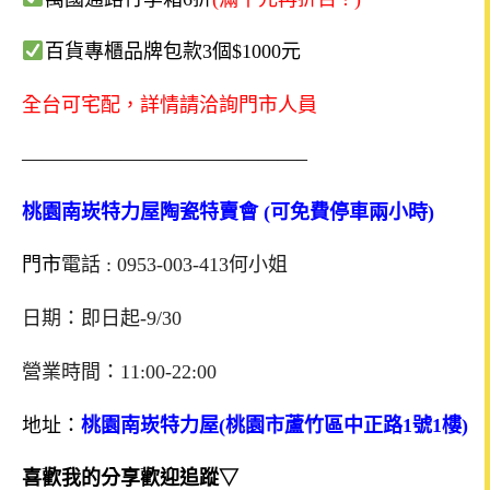
百貨專櫃品牌包款
3
個
$1000
元
全台可宅配，詳情請洽詢門市人員
——————————————–
桃園
南崁特力屋
陶瓷特賣會 (可免費停車兩小時)
門市
電話 : 0953-003-413何小姐
日期：即日起-9/30
營業時間：11:00-22:00
地址：
桃園
南崁特力屋
(
桃園市蘆竹區中正路
1
號
1
樓
)
喜歡我的分享歡迎追蹤▽