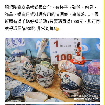
現場陶瓷商品樣式很齊全，有杯子、碗盤、廚具、
飾品，還有日式料理專用的清酒壺、串燒盤
….
。最
近還有滿千送好禮活動
(
只要消費滿
1000
元，即可再
獲得環保購物袋
)
非常划算
!