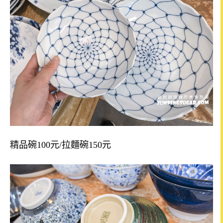
精品碗
100
元
/
拉麵碗
150
元