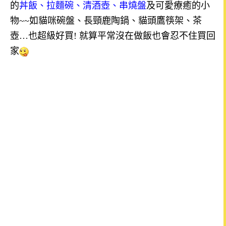
的
丼飯、拉麵碗、清酒壺、串燒盤
及可愛療癒的小
物
~~
如貓咪碗盤、長頸鹿陶鍋、貓頭鷹筷架、茶
壺
…
也超級好買
!
就算平常沒在做飯也會忍不住買回
家