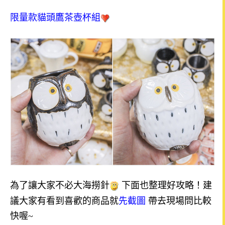
限量款貓頭鷹茶壺杯組
為了讓大家不必大海撈針
下面也整理好攻略！建
議大家有看到喜歡的商品就
先截圖
帶去現場問比較
快喔
~