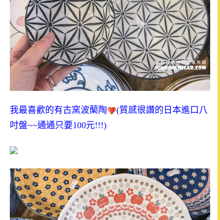
我最喜歡的有古窯波蘭陶
(
質感很讚的日本進口八
吋盤
~~
通通只要
100
元
!!!)