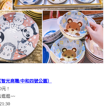
 （智光商職/中和四號公園）
元 !
逛逛~~
21:30