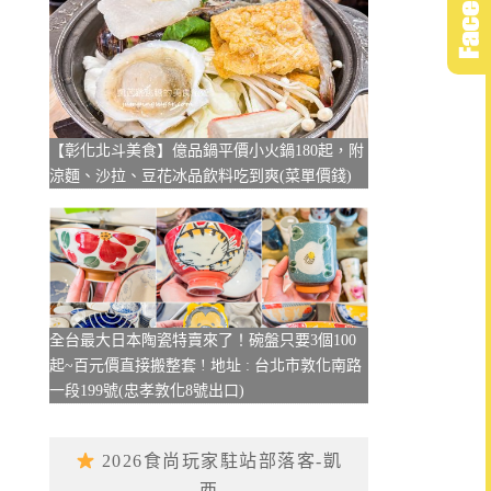
【彰化北斗美食】億品鍋平價小火鍋180起，附
涼麵、沙拉、豆花冰品飲料吃到爽(菜單價錢)
全台最大日本陶瓷特賣來了！碗盤只要3個100
起~百元價直接搬整套 ! 地址 : 台北市敦化南路
一段199號(忠孝敦化8號出口)
2026食尚玩家駐站部落客-凱
西