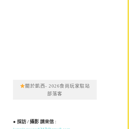
關於凱西- 2026食尚玩家駐站
部落客
●
採訪 / 攝影 請來信
: