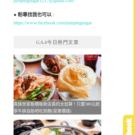
jumpingsugar1217@gmail.com
●
粉專找我也可以
:
https://www.facebook.com/jumpingsugar
GA4今日熱門文章
貴族世家板橋板新店真的太划算 ! 只要380元起
享牛排自助吧吃到飽(菜單價錢)