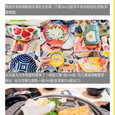
貴族世家板橋板新店真的太划算 ! 只要380元起享牛排自助吧吃到飽(菜
單價錢)
全台最大日本陶瓷特賣來了！碗盤只要3個100起~百元價直接搬整套 !
地址 : 台北市敦化南路一段199號(忠孝敦化8號出口)