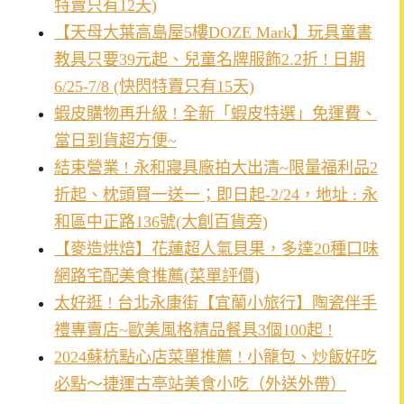
特賣只有12天)
【天母大葉高島屋5樓DOZE Mark】玩具童書
教具只要39元起、兒童名牌服飾2.2折 ! 日期
6/25-7/8 (快閃特賣只有15天)
蝦皮購物再升級 ! 全新「蝦皮特選」免運費、
當日到貨超方便~
結束營業 ! 永和寢具廠拍大出清~限量福利品2
折起、枕頭買一送一；即日起-2/24，地址 : 永
和區中正路136號(大創百貨旁)
【麥造烘焙】花蓮超人氣貝果，多達20種口味
網路宅配美食推薦(菜單評價)
太好逛 ! 台北永康街【宜蘭小旅行】陶瓷伴手
禮專賣店~歐美風格精品餐具3個100起 !
2024蘇杭點心店菜單推薦 ! 小籠包、炒飯好吃
必點～捷運古亭站美食小吃（外送外帶）