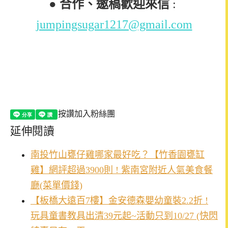
●
合作、邀稿歡迎來信
:
jumpingsugar1217@gmail.com
按讚加入粉絲團
延伸閱讀
南投竹山甕仔雞哪家最好吃？【竹香園甕缸
雞】網評超過3900則 ! 紫南宮附近人氣美食餐
廳(菜單價錢)
【板橋大遠百7樓】金安德森嬰幼童裝2.2折 !
玩具童書教具出清39元起~活動只到10/27 (快閃