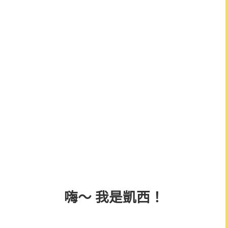
嗨～ 我是凱西！