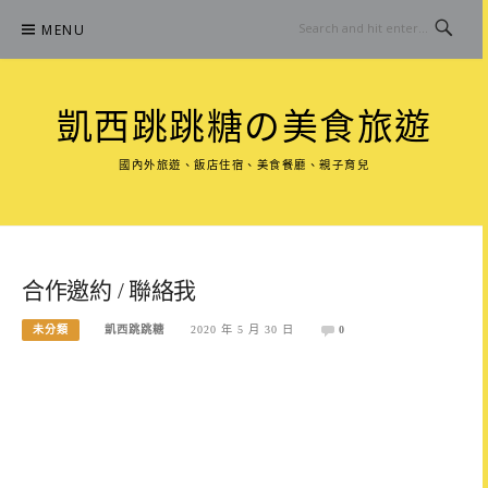
Skip
MENU
to
content
凱西跳跳糖の美食旅遊
國內外旅遊、飯店住宿、美食餐廳、親子育兒
合作邀約 / 聯絡我
未分類
凱西跳跳糖
2020 年 5 月 30 日
0