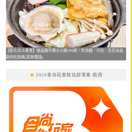
【彰化北斗美食】億品鍋平價小火鍋180起，附涼麵、沙拉、豆花冰品
飲料吃到爽(菜單價錢)
2026食尚玩家駐站部落客-凱西