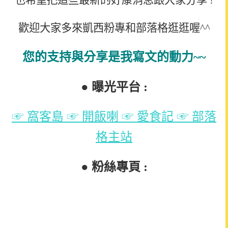
也希望把這些最新的好康消息跟大家分享 !
歡迎大家多來凱西粉專和部落格逛逛喔^^
您的支持與分享是我寫文的動力~~
●
曝光平台 :
☞ 窩客島
☞ 開飯喇
☞ 愛食記
☞ 部落
格主站
● 粉絲專頁 :